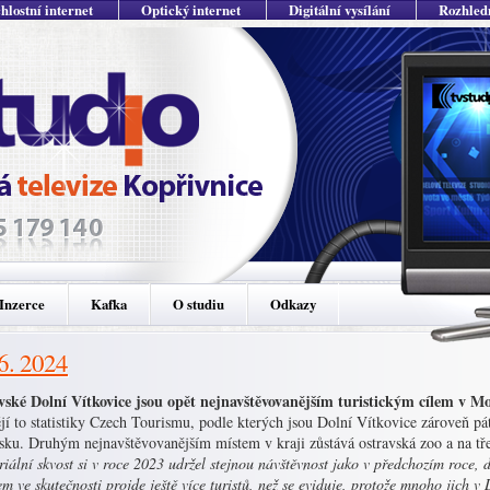
hlostní internet
Optický internet
Digitální vysílání
Rozhled
Inzerce
Kafka
O studiu
Odkazy
 6. 2024
vské Dolní Vítkovice jsou opět nejnavštěvovanějším turistickým cílem v Mo
jí to statistiky Czech Tourismu, podle kterých jsou Dolní Vítkovice zároveň 
sku. Druhým nejnavštěvovanějším místem v kraji zůstává ostravská zoo a na tře
riální skvost si v roce 2023 udržel stejnou návštěvnost jako v předchozím roce, d
m ve skutečnosti projde ještě více turistů, než se eviduje, protože mnoho jich v 