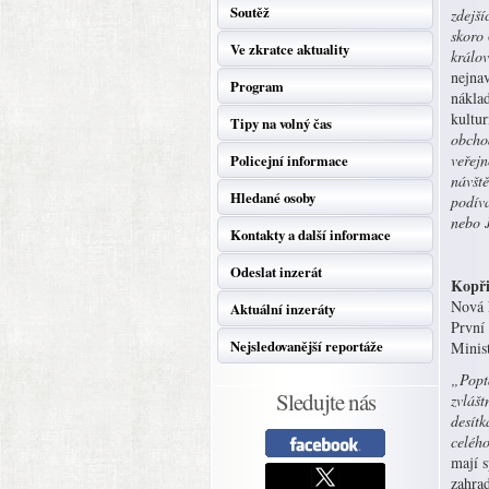
Soutěž
zdejš
skoro 
Ve zkratce aktuality
králov
nejna
Program
nákla
kultur
Tipy na volný čas
obchod
veřejn
Policejní informace
návště
Hledané osoby
podíva
nebo 
Kontakty a další informace
Odeslat inzerát
Kopř
Nová 
Aktuální inzeráty
První
Nejsledovanější reportáže
Minist
„Poptá
Sledujte nás
zvlášt
desít
celéh
mají s
zahra