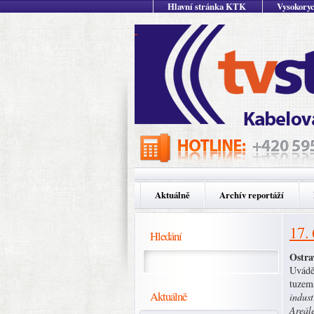
Hlavní stránka KTK
Vysokoryc
Aktuálně
Archív reportáží
17.
Hledání
Ostra
Uvádě
tuzem
Aktuálně
indust
Areále