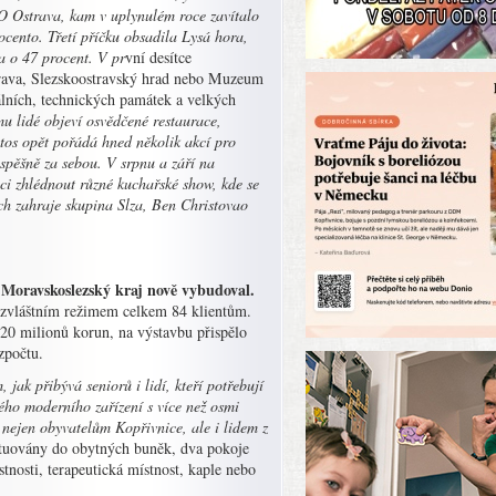
O Ostrava, kam v uplynulém roce zavítalo
ocento. Třetí příčku obsadila Lysá hora,
a o 47 procent. V pr
vní desítce
strava, Slezskoostravský hrad nebo Muzeum
álních, technických památek a velkých
mu lidé objeví osvědčené restaurace,
letos opět pořádá hned několik akcí pro
úspěšně za sebou. V srpnu a září na
oci zhlédnout různé kuchařské show, kde se
ch zahraje skupina Slza, Ben Christovao
ré Moravskoslezský kraj nově vybudoval.
 zvláštním režimem celkem 84 klientům.
320 milionů korun, na výstavbu přispělo
zpočtu.
 jak přibývá seniorů i lidí, kteří potřebují
vého moderního zařízení s více než osmi
nejen obyvatelům Kopřivnice, ale i lidem z
tuovány do obytných buněk, dva pokoje
tnosti, terapeutická místnost, kaple nebo