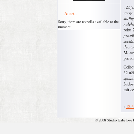
„Záje
Anketa
upozor
služby
Sorry, there are no polls available at the
naléh
moment.
roku 
prostř
sociál
dvoup
Morav
provo
Celko
52 už
spodní
budov
mít c
«
12. 6
© 2008 Studio Kabelové 