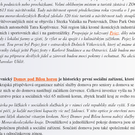
ích podnicích nebo procházkami. Velmi oblíbeným místem u turistů zůstává i ZO
613 tisíc návštěvníků. Tady návštěvnost oproti předchozímu roku vzrostla o 1 pr
nu moravskoslezských Beskyd zdolalo 320 tisíc turistů a návštěvnost tady stoupl
vštěvovanějších míst se objevila i Stezka Valaška na Pustevnách, Dino Park O
dních automobilů Tatra Kopřivnice. Náš region láká kromě ikonických industri
ních i sportovních akcí i na gastrozážitky.
Propojuje je takzvaný
Pojez
, díky ně
y i lokální farmy a zjistí, že výlet se dá spojit i s kulinářským zážitkem. Pojez 
ost. Tou první byl Pojez fest v ostravských Dolních Vítkovicích, který už máme 
vníky čekají ještě Pojez festy v Karlově Studánce a na Ostravici. Lidé budou m
jí na přípravu skvělých jídel a zároveň budou moci pokrmy i ochutnat. Na akcí
Jaroslav Uhlíř
.
ivnický
Domov pod Bílou horou
je historicky první sociální zařízení, kte
krajská příspěvková organizace nabízí služby domova pro seniory a domova se
 z nich se do domova nastěhují začátkem července. Celková investice vyšla na 
erstvo práce a sociálních věcí 65 milionů korun, zbytek hradil kraj ze svého ro
vka po lůžkách v sociálních službách je v rámci celé republiky stále vyšší. S tím,
ní péči, je každé navýšení kapacity víc než žádoucí. V této optice je otevření no
kami lůžek skutečně vítaným krokem. Nový Domov pod Bílou horou nabízí služby 
o Moravskoslezského kraje.
Dvoulůžkové a jednolůžkové pokoje domova jsou si
polečnou předsíň a sociální zařízení. Součástí domova jsou také společenské mís
da s odpočinkovou zónou.