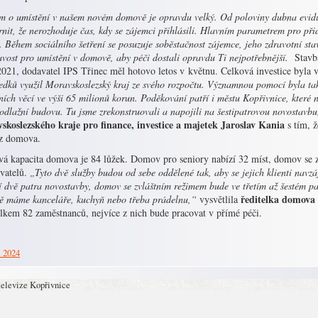
m o umístění v našem novém domově je opravdu velký. Od poloviny dubna eviduj
nit, že nerozhoduje čas, kdy se zájemci přihlásili. Hlavním parametrem pro přid
. Během sociálního šetření se posuzuje soběstačnost zájemce, jeho zdravotní stav
avost pro umístění v domově, aby péči dostali opravdu Ti nejpotřebnější.
Stavb
2021, dodavatel IPS Třinec měl hotovo letos v květnu. Celková investice byla 
edků využil Moravskoslezský kraj ze svého rozpočtu. Významnou pomocí byla ta
ních věcí ve výši 65 milionů korun. Poděkování patří i městu Kopřivnice, kter
odlažní budovu. Tu jsme zrekonstruovali a napojili na šestipatrovou novostavb
skoslezského kraje pro finance, investice a majetek Jaroslav Kania
s tím, ž
z domova.
vá kapacita domova je 84 lůžek. Domov pro seniory nabízí 32 míst, domov se 
ivatelů.
„Tyto dvě služby budou od sebe oddělené tak, aby se jejich klienti navz
 dvě patra novostavby, domov se zvláštním režimem bude ve třetím až šestém p
ředitelka domova
ě máme kanceláře, kuchyň nebo třeba prádelnu,“
vysvětlila
elkem 82 zaměstnanců, nejvíce z nich bude pracovat v přímé péči.
. 2024
televize Kopřivnice