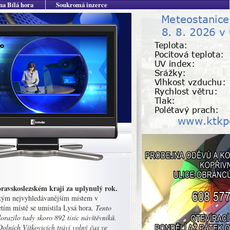
na Bílá hora
Soukromá inzerce
ravskoslezském kraji za uplynulý rok.
pátým nejvyhledávanějším místem v
tím místě se umístila Lysá hora.
Tento
orazilo tady skoro 892 tisíc návštěvníků.
Dolních Vítkovicích tráví volný čas ve