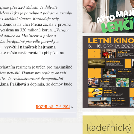
eme přes 220 žádostí. Je důležité
ělení lůžka je potřebnost pobytové sociální
 i sociální situace. Rozhoduje tedy
a domova na ulici Příčná začala v prosinci
vyčíslena na 320 milionů korun.
„Většinu
ké dotace od Ministerstva práce a
é nám bezúplatně převedlo pozemky a
náměstek hejtmana
u,“
vysvětlil
e se město navíc zavázalo přispívat na
zvláštním režimem je určen pro maximálně
ájem nerušili. Domov pro seniory obsadí
atře. Ve zrekonstruované dvoupodlažní
 Jana Prášková
a doplnila, že domov bude
ROZHLAS 17. 6. 2024
»