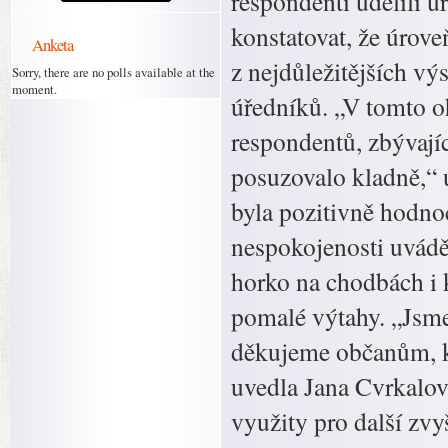
respondenti udělili 
konstatovat, že úrov
Anketa
z nejdůležitějších v
Sorry, there are no polls available at the
moment.
úředníků. „V tomto o
respondentů, zbývají
posuzovalo kladně,“ 
byla pozitivně hodno
nespokojenosti uváděl
horko na chodbách i 
pomalé výtahy. „Jsme 
děkujeme občanům, kt
uvedla Jana Cvrkalov
využity pro další zv