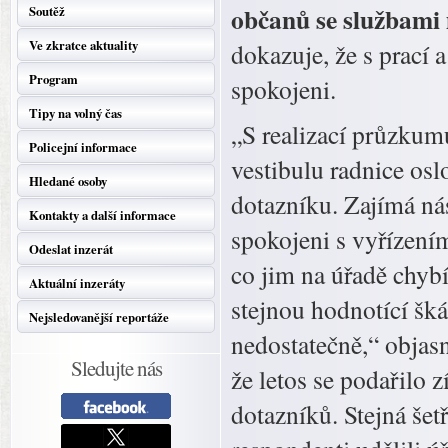
občanů se službami
Soutěž
Ve zkratce aktuality
dokazuje, že s prací 
Program
spokojeni.
Tipy na volný čas
„S realizací průzkumu
Policejní informace
vestibulu radnice osl
Hledané osoby
dotazníku. Zajímá nás
Kontakty a další informace
spokojeni s vyřízením 
Odeslat inzerát
co jim na úřadě chyb
Aktuální inzeráty
stejnou hodnotící šká
Nejsledovanější reportáže
nedostatečně,“ objasn
Sledujte nás
že letos se podařilo
dotazníků. Stejná šet