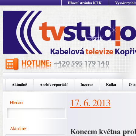
Hlavní stránka KTK
Vysokorychlo
Aktuálně
Archív reportáží
Inzerce
Kafka
O st
17. 6. 2013
Hledání
Aktuálně
Koncem května prob