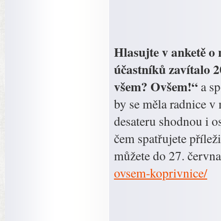
Hlasujte v anketě o 
účastníků zavítalo 
všem? Ovšem!“
a sp
by se měla radnice v
desateru shodnou i o
čem spatřujete přílež
můžete do 27. června
ovsem-koprivnice/