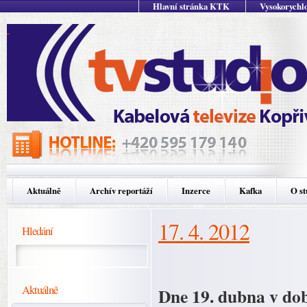
Hlavní stránka KTK
Vysokorychlo
Aktuálně
Archív reportáží
Inzerce
Kafka
O st
17. 4. 2012
Hledání
Aktuálně
Dne 19. dubna v dob