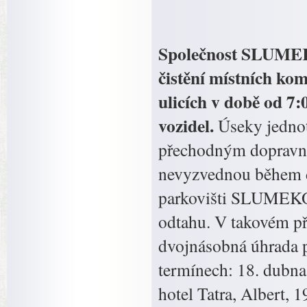
Společnost SLUMEKO
čistění místních ko
ulicích v době od 7
vozidel.
Úseky jedno
přechodným dopravním
nevyzvednou během d
parkovišti SLUMEKO, 
odtahu. V takovém př
dvojnásobná úhrada p
termínech: 18. dubn
hotel Tatra, Albert, 