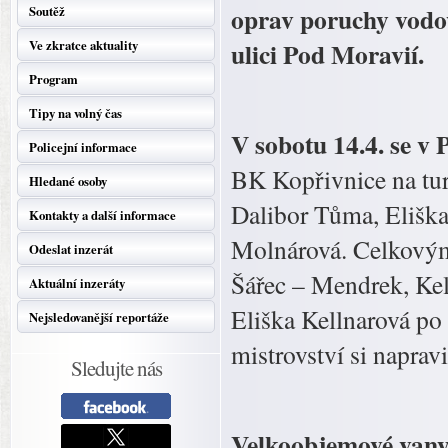
oprav poruchy vodov
Soutěž
ulici Pod Moravií.
Ve zkratce aktuality
Program
Tipy na volný čas
V sobotu 14.4. se v
Policejní informace
BK Kopřivnice na tur
Hledané osoby
Dalibor Tůma, Eliška
Kontakty a další informace
Molnárová. Celkovými
Odeslat inzerát
Šářec – Mendrek, Kel
Aktuální inzeráty
Eliška Kellnarová p
Nejsledovanější reportáže
mistrovství si napravi
Sledujte nás
Velkoobjemové vany 