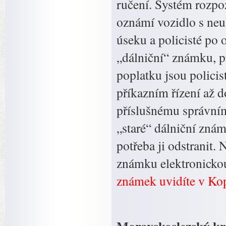
ručení. Systém rozpoz
oznámí vozidlo s ne
úseku a policisté po 
„dálniční“ známku, p
poplatku jsou policis
příkazním řízení až 
příslušnému správním
„staré“ dálniční známk
potřeba ji odstranit.
známku elektronicko
známek uvidíte v Kop