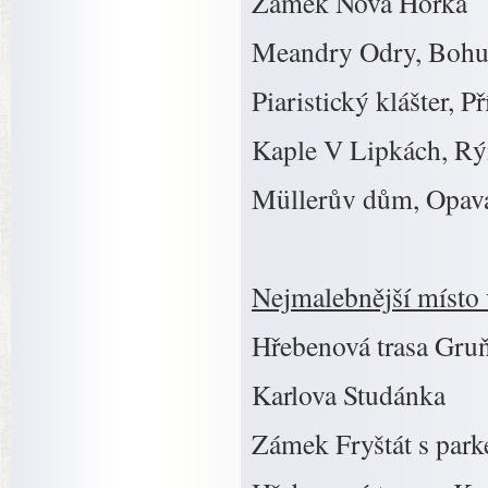
Zámek Nová Horka
Meandry Odry, Boh
Piaristický klášter, P
Kaple V Lipkách, R
Müllerův dům, Opav
Nejmalebnější místo
Hřebenová trasa Gruň
Karlova Studánka
Zámek Fryštát s pa