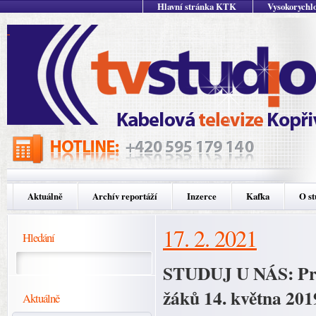
Hlavní stránka KTK
Vysokorychlo
Aktuálně
Archív reportáží
Inzerce
Kafka
O st
17. 2. 2021
Hledání
STUDUJ U NÁS: Proje
žáků 14. května 201
Aktuálně