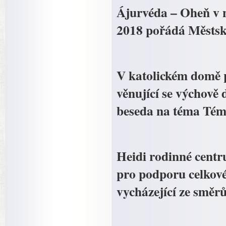
Ájurvéda – Oheň v ná
2018 pořádá Městsk
V katolickém domě p
věnující se výchově 
beseda na téma Tém
Heidi rodinné centr
pro podporu celkové
vycházející ze směrů