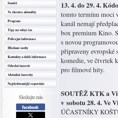
13. 4. do 29. 4. Kó
Soutěž
Ve zkratce aktuality
tomto termínu moci v
Program
kanál nemají předpla
Tipy na volný čas
box premium Kino. S
Policejní informace
s novou programovou 
Hledané osoby
připraveny evropské s
Kontakty a další informace
komedie, ve čtvrtek k
Odeslat inzerát
pro filmové hity.
Aktuální inzeráty
Nejsledovanější reportáže
SOUTĚŽ KTK a Vily
Sledujte nás
v sobotu 28. 4. Ve 
ÚČASTNÍKY KOŠT