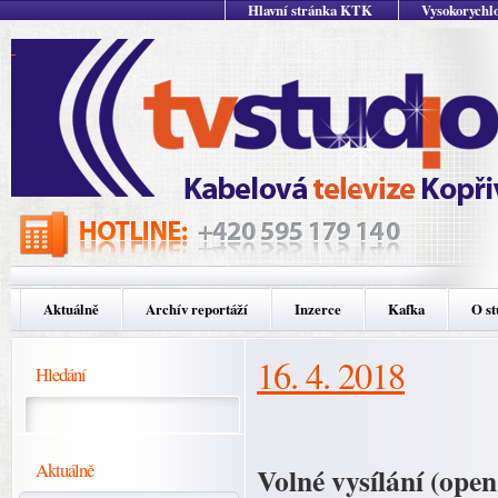
Hlavní stránka KTK
Vysokorychlo
Aktuálně
Archív reportáží
Inzerce
Kafka
O st
16. 4. 2018
Hledání
Aktuálně
Volné vysílání (o