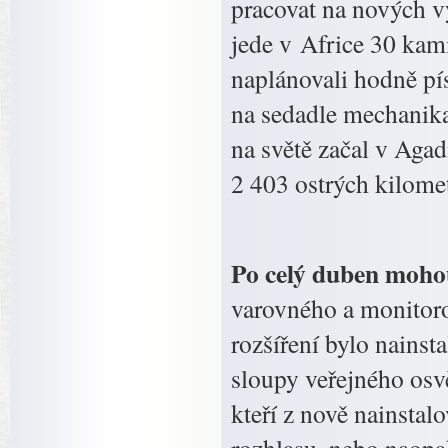
pracovat na nových v
jede v Africe 30 kam
naplánovali hodně pís
na sedadle mechanika
na světě začal v Aga
2 403 ostrých kilome
Po celý duben mohou
varovného a monitor
rozšíření bylo nains
sloupy veřejného osvě
kteří z nově nainstal