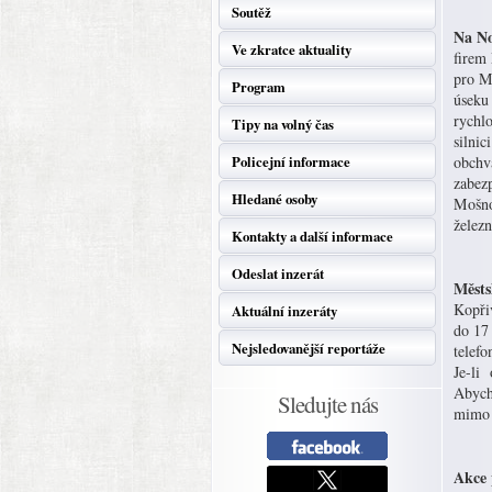
Soutěž
Na No
Ve zkratce aktuality
firem
pro M
Program
úseku
rychlo
Tipy na volný čas
silnic
Policejní informace
obchva
zabezp
Hledané osoby
Mošnov
železn
Kontakty a další informace
Odeslat inzerát
Městs
Kopřiv
Aktuální inzeráty
do 17 
Nejsledovanější reportáže
telef
Je-li
Abych
Sledujte nás
mimo 
Akce 