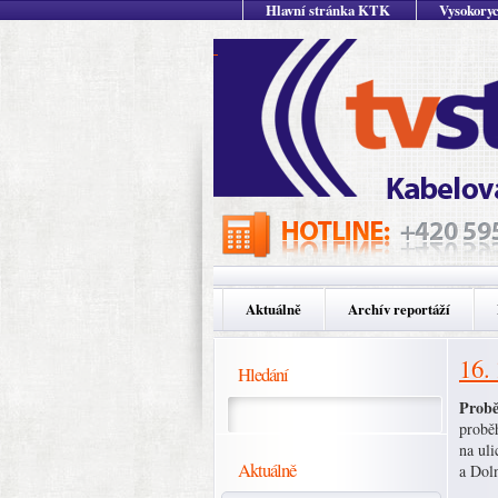
Hlavní stránka KTK
Vysokoryc
Aktuálně
Archív reportáží
16.
Hledání
Probě
probě
na ul
Aktuálně
a Dol