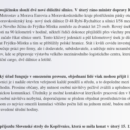
vojičínsku slouží dvě nové důležité silnice. V úterý ráno ministr dopravy 
 Metrostav a Morava Eurovia a Moravskoslezského kraje přestřižením pásky otev
oravskoslezský kraj- nový úsek dálnice D 48 Rybí-Rychaltice a silnici I/58
 z Nového Jičína do Frýdku-Místku zemřelo za dvanáct let 23 osob. Rovný úsek
sti na 90 kilometrů v hodině, někteří řidiči dokonce přejížděli přes všechny pr
i začalo říkat silnice smrti. Tento klíčový jedenácti a půl kilometrový úsek je d
t Frýdku-Místku a tím se přiblížily polské hranice. Stát i kvůli covidu investuj
ečuje práci pro firmy, ale i dodavatele, subdodavatele, a udržuje míru nezaměs
, kde se připravuje výstavba velkého mezinárodního logistického centra, které
iční cargo, dvě dálnice a letiště.
ký úřad funguje v omezeném provozu, objednaní lidé však mohou přijít i
nici je i nadále otevřen veřejnosti každé pondělí a středu, a to dopoledne mez
hodin. Prosíme občany, aby nutnost osobní návštěvy pečlivě zvážili a upřednos
onickou komunikaci. Úředníky je možné kontaktovat kterýkoliv pracovní den v b
 osobní návštěva nezbytná, doporučujeme se předem objednat prostřednictvím o
om co nejvíce omezili kumulaci většího počtu lidí na jednom místě, budou mít 
uvedené úřední hodiny.
příjezdu Slovenské strely do Kopřivnice, která se měla konat v úterý 15. 1