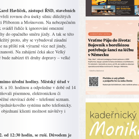
Karel Havlíček, zástupci ŘSD, stavebních
řeli rovnou dva úseky silnic důležitých
 mezi Příborem a Mošnovem. Na nebezpečném
 sváděl řidiče k ignorování omezení
uhy do opačného směru jízdy. A tak se této
ůležitý proto, aby se vybudoval zásadní
e na příští rok výrazně více než jindy,
tnanosti. Na zahájení čeká akce Velký
 bude nabízet tři druhy dopravy – velké
 mimo úřední hodiny. Městský úřad v
i 8. a 10. hodinou a odpoledne v době od 14
tňovali písemnou, elektronickou či
ěžné otevírací době – telefonní seznam.
bjednávkového systému nebo telefonicky.
objednaní klienti možnost návštěvy i
2. od 12:30 hodin, se ruší. Důvodem je