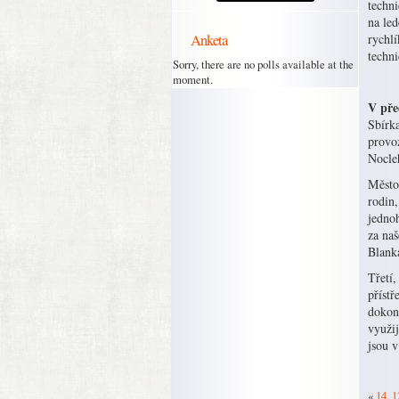
techni
na led
Anketa
rychlí
techni
Sorry, there are no polls available at the
moment.
V pře
Sbírka
provo
Nocle
Město 
rodin
jednoh
za na
Blank
Třetí,
přístř
dokon
využij
jsou v
«
14. 1