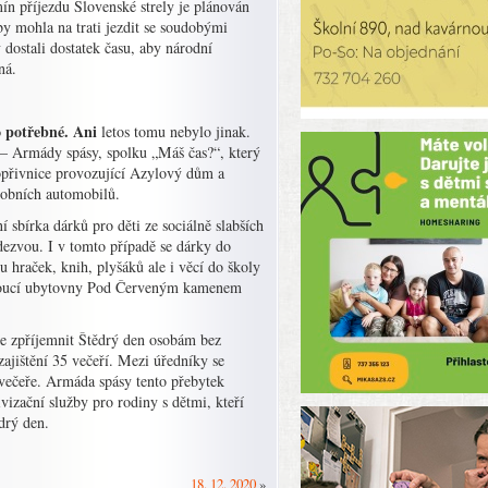
mín příjezdu Slovenské strely je plánován
aby mohla na trati jezdit se soudobými
dostali dostatek času, aby národní
ná.
o potřebné. Ani
letos tomu nebylo jinak.
a – Armády spásy, spolku „Máš čas?“, který
opřivnice provozující Azylový dům a
sobních automobilů.
 sbírka dárků pro děti ze sociálně slabších
dezvou. I v tomto případě se dárky do
 hraček, knih, plyšáků ale i věcí do školy
 vedoucí ubytovny Pod Červeným kamenem
uje zpříjemnit Štědrý den osobám bez
ajištění 35 večeří. Mezi úředníky se
večeře. Armáda spásy tento přebytek
vizační služby pro rodiny s dětmi, kteří
ědrý den.
18. 12. 2020
»