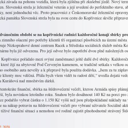
cká závada na pohonu vozidla, která byla zjištěna při zkušební jízdě. Nový ter
en. Slovenská strela je železniční veterán a její uvedení do perfektního stavu, 
ky, není jednoduchá věc. Proto pracovníci z Českomoravské železniční opravny 
cká památka Slovenská strela byla na svou cestu do Kopřivnice skvěle připrave
dvánočním období se na kopřivnické radnici každoročně konají sbírky pr
 zimního ošacení pro potřeby klientů tří organizací působících na území měst
zuje Nízkoprahové denní centrum Racek a Střediska sociálních služeb města K
hárnu byla již odvezena. Pro její odvoz bylo zapotřebí dvou plně naložených o
Kopřivnice pořádalo mezi svými zaměstnanci ještě další dvě sbírky. Každoroční
, které žijí na ubytovně Pod Červeným kamenem, se tradičně setkala s velkou o
o osobního auta nevešly a k přepravě byla použita dodávka. „Jsem za tu záplavu
še klienty moc vděčná. Přála bych všem vidět tu radost dětí,“ uvedla dojatá
a Kuráňová nad množstvím dárků.
 tentokráte finanční, sbírka na štědrovečerní večeři, kterou Armáda spásy plán
eší, byla novinkou letošního roku. Snahou bylo dosáhnout 140 Kč na porci pro z
ce podařilo vybrat částku o 1.150 Kč vyšší než jsou předpokládané náklady na 
e na nákup potravin na štědrovečerní večeři pro vybrané uživatele Sociálně akti
 tíživé finanční situaci a nemohou své rodině zajistit plnohodnotně strávený Št
2. 2020