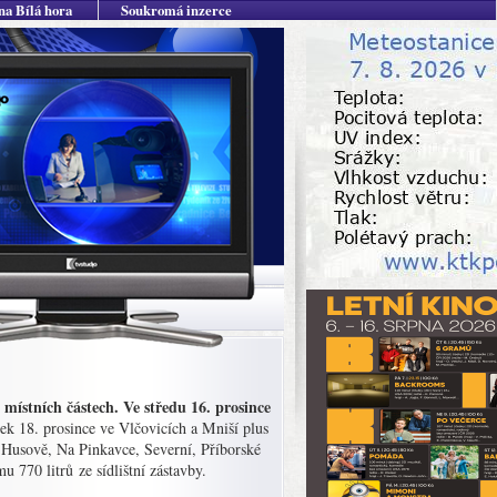
na Bílá hora
Soukromá inzerce
ístních částech. Ve středu 16. prosince
ek 18. prosince ve Vlčovicích a Mniší plus
 Husově, Na Pinkavce, Severní, Příborské
770 litrů ze sídlištní zástavby.