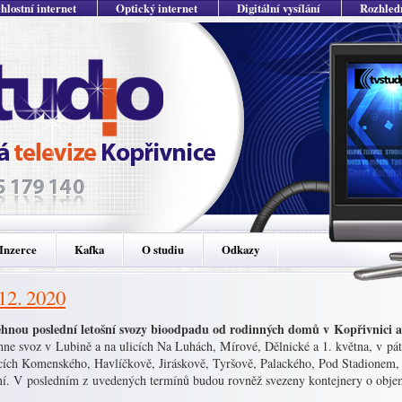
hlostní internet
Optický internet
Digitální vysílání
Rozhled
Inzerce
Kafka
O studiu
Odkazy
 12. 2020
hnou poslední letošní svozy bioodpadu od rodinných domů v Kopřivnici a m
hne svoz v Lubině a na ulicích Na Luhách, Mírové, Dělnické a 1. května, v pát
icích Komenského, Havlíčkově, Jiráskově, Tyršově, Palackého, Pod Stadionem,
ní. V posledním z uvedených termínů budou rovněž svezeny kontejnery o objemu 