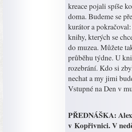
kreace pojali spíše k
doma. Budeme se přeci
kurátor a pokračoval
knihy, kterých se chc
do muzea. Můžete tak
průběhu týdne. U knih
rozebrání. Kdo si zby
nechat a my jimi bude
Vstupné na Den v mu
PŘEDNÁŠKA: Alexand
v Kopřivnici. V nedě