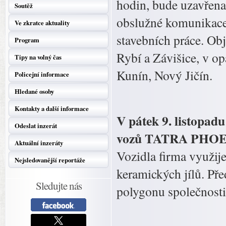
hodin, bude uzavřena
Soutěž
obslužné komunikace
Ve zkratce aktuality
stavebních práce. Ob
Program
Rybí a Závišice, v o
Tipy na volný čas
Kunín, Nový Jičín.
Policejní informace
Hledané osoby
Kontakty a další informace
V pátek 9. listopa
Odeslat inzerát
vozů TATRA PHOENIX
Aktuální inzeráty
Vozidla firma využij
Nejsledovanější reportáže
keramických jílů. P
Sledujte nás
polygonu společno