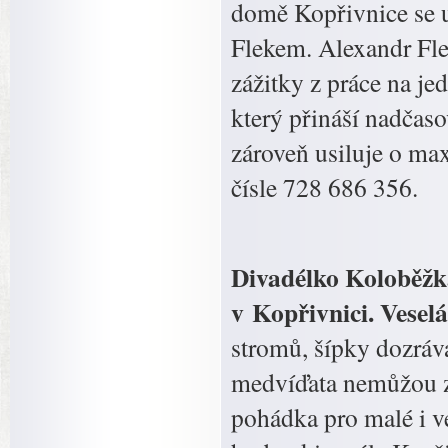
domě Kopřivnice se 
Flekem. Alexandr Flek
zážitky z práce na je
který přináší nadčaso
zároveň usiluje o ma
čísle 728 686 356.
Divadélko Koloběžk
v Kopřivnici. Vese
stromů, šípky dozráv
medvíďata nemůžou z
pohádka pro malé i ve