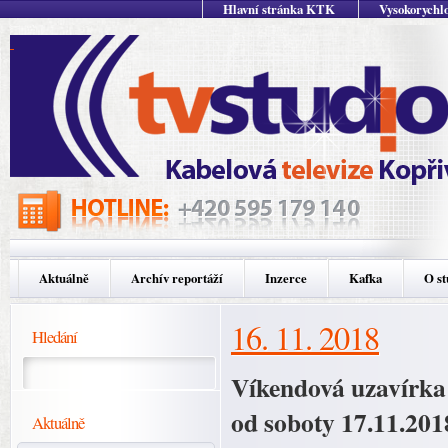
Hlavní stránka KTK
Vysokorychlo
Aktuálně
Archív reportáží
Inzerce
Kafka
O st
16. 11. 2018
Hledání
Víkendová uzavírka 
od soboty 17.11.201
Aktuálně