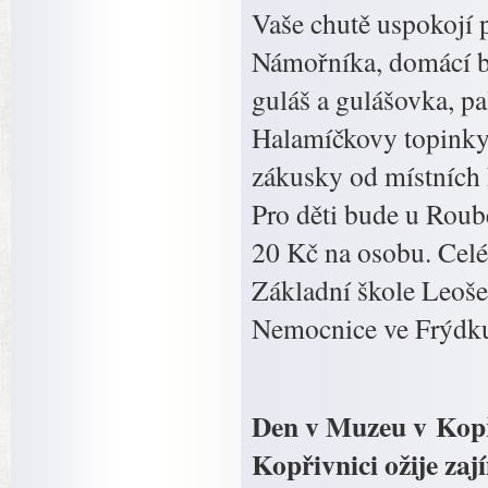
Vaše chutě uspokojí 
Námořníka, domácí b
guláš a gulášovka, p
Halamíčkovy topinky,
zákusky od místních 
Pro děti bude u Roub
20 Kč na osobu. Celé
Základní škole Leoš
Nemocnice ve Frýdk
Den v Muzeu v Kopř
Kopřivnici ožije za