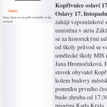
Kopřivnice oslaví 1
Anketa
Oslavy 17. listopad
Sorry, there are no polls available at the
zahájí vzpomínkové s
moment.
umístěna v atriu Zák
se za historickými ud
od školy průvod se s
umělecké školy MIS m
Jana Hromočuková. Pr
stovek obyvatel Kopři
kolem budovy městské
pomníku prvního čes
bude zhruba od 17:3
písněmi Karla Kryla.