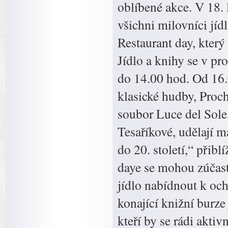
oblíbené akce. V 18.
všichni milovníci jíd
Restaurant day, kter
Jídlo a knihy se v p
do 14.00 hod. Od 16.
klasické hudby, Proch
soubor Luce del Sole
Tesaříkové, udělají 
do 20. století,“ přib
daye se mohou zúčastn
jídlo nabídnout k oc
konající knižní burze
kteří by se rádi aktiv