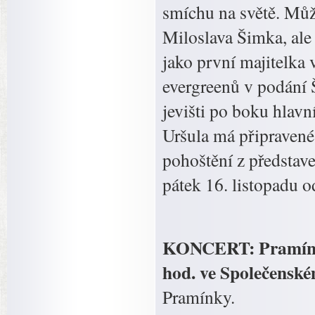
smíchu na světě. Může
Miloslava Šimka, ale
jako první majitelka
evergreenů v podání 
jevišti po boku hlavn
Uršula má připravené
pohoštění z představe
pátek 16. listopadu 
KONCERT: Pramínky,
hod. ve Společensk
Pramínky.