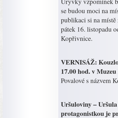
Úryvky vzpomínek bu
se budou moci na mís
publikaci si na místě
pátek 16. listopadu 
Kopřivnice.
VERNISÁŽ: Kouzlo b
17.00 hod. v Muzeu 
Povalové s názvem Ko
Uršuloviny – Uršul
protagonistkou je 