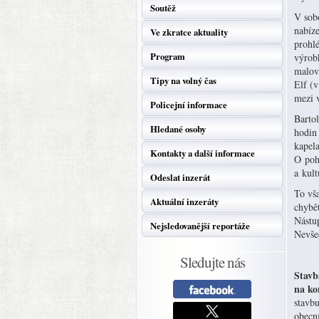
Soutěž
V sob
nabíze
Ve zkratce aktuality
prohl
Program
výrobk
malová
Tipy na volný čas
Elf (
mezi 
Policejní informace
Barto
Hledané osoby
hodin
kapel
Kontakty a další informace
O poh
a kult
Odeslat inzerát
To vša
Aktuální inzeráty
chybě
Nástu
Nejsledovanější reportáže
Nevšed
Sledujte nás
Stavb
na kon
stavb
obecní