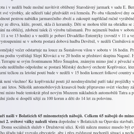
otu i v neděli bude možné navštívit oblíbený Starodávný jarmark v sadu E. Ben
t své výrobky, ale někteří také předvádět svá řemesla. Po oba víkendové dny 
édnout pestrou nabídku jarmarečního zboží a zakoupit například ručně vyráběné
y ze dřeva, kůže, proutí, skla či keramiky. Děti se mohou těšit na ohrádku se z
ní na obličej, zdobení tašek či výrobu talismanů. Pro nejmenší budou v sobot
v 11 a ve 13 hodin) a v neděli je pobaví Divadélko Ententýky (rovněž v 11 a 
vystoupeními se v sobotu postará dobová hudba Devětsil, v neděli Cimbálová m
lomějský večer odstartuje na louce za Šustalovou vilou v sobotu v 16 hodin. P
 na podiu vystřídají Slepí Křováci a ve 20 hodin se představí skupina Nagauč.
a Terrapie se svým frontmanem Miro Šmajdou, známým mimo jiné z pěvecké so
odu nedělního odpoledne se postará Městský dechový orchestr Kopřivnice, kte
urní tečkou za letošní poutí bude v neděli v 15 hodin koncert folkové country
k není všechno! Ke kopřivnické pouti již neodmyslitelně patří také projížďky 
t ani letos. Několik automobilových krasavců bude připraveno svézt všechny zá
pní místo bude tentokrát před novým Muzeem nákladních automobilů Tatra a pas
ní jízdu si dospělí užijí za 100 korun a děti do 14 let za polovinu.
aři našli v Bolaticích 65 minometných nábojů. ​Celkem 65 nábojů do min
ci 2. světové války nalezli včera
dopoledne v Bolaticích na Opavsku stavbaři.
u Domu sociálních služeb v Družstevní ulici. Kvůli nálezu munice muselo být e
ho úřadu také vyzvalo obyvatele, aby i přes zvědavost pochopili situaci a necho