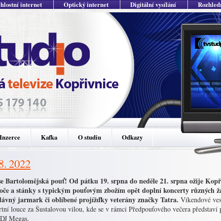
hlostní internet
Optický internet
Digitální vysílání
Rozhled
Inzerce
Kafka
O studiu
Odkazy
 8. 2022
 se Bartolomějská pouť!
Od pátku 19. srpna do neděle 21. srpna ožije Kopř
oče a stánky s typickým pouťovým zbožím opět doplní koncerty různých žán
dávný jarmark či oblíbené projížďky veterány značky Tatra.
Víkendové vese
rtní louce za Šustalovou vilou, kde se v rámci Předpouťového večera představí
 DJ Megas.