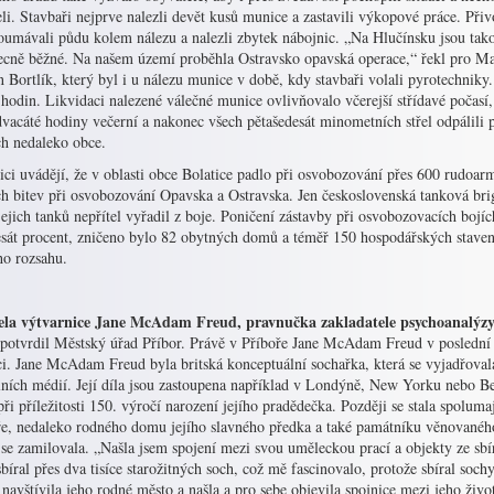
li. Stavbaři nejprve nalezli devět kusů munice a zastavili výkopové práce. Přiv
oumávali půdu kolem nálezu a nalezli zbytek nábojnic. „Na Hlučínsku jsou ta
ecně běžné. Na našem území proběhla Ostravsko opavská operace,“ řekl pro M
 Bortlík, který byl i u nálezu munice v době, kdy stavbaři volali pyrotechniky
hodin. Likvidaci nalezené válečné munice ovlivňovalo včerejší střídavé počasí, 
dvacáté hodiny večerní a nakonec všech pětašedesát minometních střel odpálili
ch nedaleko obce.
ici uvádějí, že v oblasti obce Bolatice padlo při osvobozování přes 600 rudoar
h bitev při osvobozování Opavska a Ostravska. Jen československá tanková brigá
jejich tanků nepřítel vyřadil z boje. Poničení zástavby při osvobozovacích bojí
sát procent, zničeno bylo 82 obytných domů a téměř 150 hospodářských staven
ho rozsahu.
la výtvarnice Jane McAdam Freud, pravnučka zakladatele psychoanalýzy 
 potvrdil Městský úřad Příbor. Právě v Příboře Jane McAdam Freud v poslední 
i. Jane McAdam Freud byla britská konceptuální sochařka, která se vyjadřovala
lních médií. Její díla jsou zastoupena například v Londýně, New Yorku nebo Be
ři příležitosti 150. výročí narození jejího pradědečka. Později se stala spolu
ře, nedaleko rodného domu jejího slavného předka a také památníku věnovanéh
 se zamilovala. „Našla jsem spojení mezi svou uměleckou prací a objekty ze s
bíral přes dva tisíce starožitných soch, což mě fascinovalo, protože sbíral soch
navštívila jeho rodné město a našla a pro sebe objevila spojnice mezi jeho živo