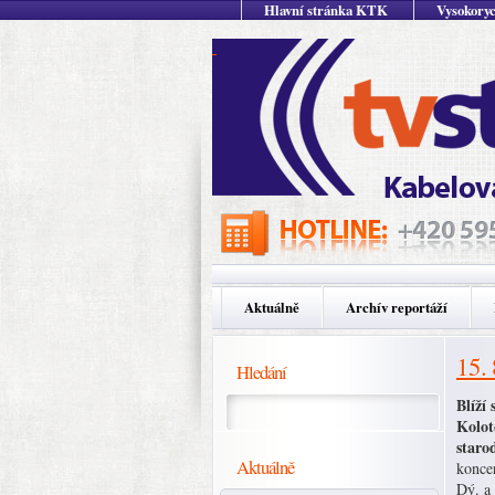
Hlavní stránka KTK
Vysokoryc
Aktuálně
Archív reportáží
15.
Hledání
Blíží
Kolot
staro
Aktuálně
konce
Dý. a