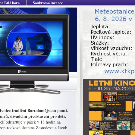
na Bílá hora
Soukromá inzerce
ivnice tradiční Bartolomějskou poutí.
rů, divadelní představení pro děti,
lí odstartuje v pátek v 18 hodin na
 pop-rocková skupina Zastodeset a Jacob