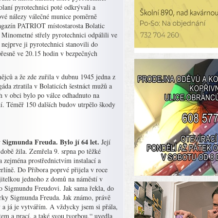
olaní pyrotechnici poté odkrývali a
kové nálezy válečné munice poměrně
agazín PATRIOT místostarosta Bolatic
. Minometné střely pyrotechnici odpálili ve
nejprve ji pyrotechnici stanovili do
 přesně ve 20.15 hodin v bezpečných
mějců a že zde zuřila v dubnu 1945 jedna z
da ztratila v Bolaticích šestnáct mužů a
ch v obci bylo po válce odhadnuto na
í. Téměř 150 dalších budov utrpělo škody
Sigmunda Freuda. Bylo jí 64 let.
Její
době žila. Zemřela 9. srpna po těžké
 zejména prostřednictvím instalací a
rlíně. Do Příbora poprvé přijela v roce
majitelkou jednoho z domů na náměstí v
o Sigmundu Freudovi. Jak sama řekla, do
bírky Sigmunda Freuda. Jak známo, právě
y a já je vytvářím. A vždycky jsem si přála,
tem a prací, a také svou tvorbou,“ uvedla