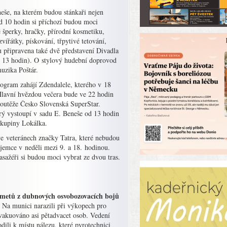
eše, na kterém budou stánkaři nejen
od 10 hodin si příchozí budou moci
 šperky, hračky, přírodní kosmetiku,
vířátky, pískování, třpytivé tetování,
u připravena také dvě představení Divadla
ve 13 hodin). O stylový hudební doprovod
uzika Poštár.
rogram zahájí Zdendalele, kterého v 18
 Hlavní hvězdou večera bude ve 22 hodin
utěže Česko Slovenská SuperStar.
rý vystoupí v sadu E. Beneše od 13 hodin
 skupiny Lokálka.
ve veteránech značky Tatra, které nebudou
jemce v neděli mezi 9. a 18. hodinou.
ažéři si budou moci vybrat ze dvou tras.
ometů z dubnových osvobozovacích bojů
 Na munici narazili při výkopech pro
vakuováno asi pětadvacet osob. Vedení
dili k místu nálezu, které pyrotechnici