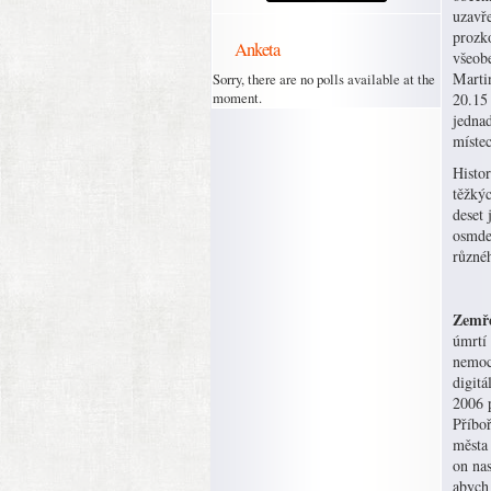
uzavře
prozk
Anketa
všeob
Martin
Sorry, there are no polls available at the
moment.
20.15 
jedna
míste
Histor
těžkýc
deset 
osmde
různé
Zemře
úmrtí
nemoc
digitá
2006 p
Příbo
města
on nas
abych 