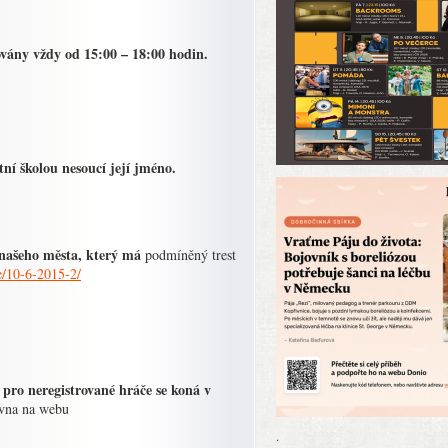
vány vždy od 15:00 – 18:00 hodin.
ní školou nesoucí její jméno.
 našeho města, který má
podmíněný trest
e/10-6-2015-2/
ro neregistrované hráče se koná v
rvna na webu
.