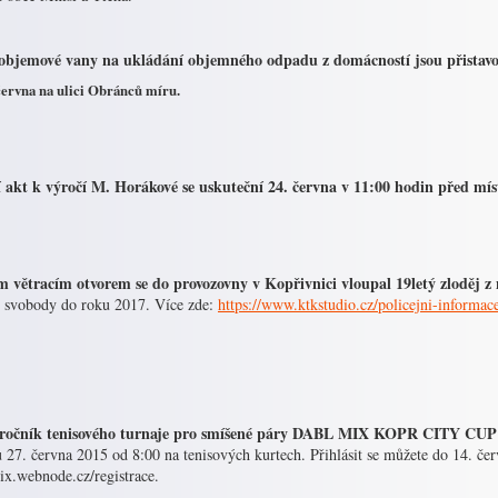
objemové vany na ukládání objemného odpadu z domácností jsou přistavo
června na ulici Obránců míru.
í akt k výročí M. Horákové se uskuteční 24. června v 11:00 hodin před míst
 větracím otvorem se do provozovny v Kopřivnici vloupal 19letý zloděj z
í svobody do roku 2017. Více zde:
https://www.ktkstudio.cz/policejni-informac
 ročník tenisového turnaje pro smíšené páry DABL MIX KOPR CITY CUP p
 27. června 2015 od 8:00 na tenisových kurtech. Přihlásit se můžete do 14. če
ix.webnode.cz/registrace.