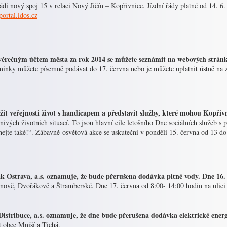
ádí nový spoj 15 v relaci Nový Jičín – Kopřivnice. Jízdní řády platné od 14. 6
ortal.idos.cz
věrečným účtem města za rok 2014 se můžete seznámit na webových stránk
ínky můžete písemně podávat do 17. června nebo je můžete uplatnit ústně na za
ížit veřejnosti život s handicapem a představit služby, které mohou Kopřiv
nivých životních situací. To jsou hlavní cíle letošního Dne sociálních služeb 
ejte také!“. Zábavně-osvětová akce se uskuteční v pondělí 15. června od 13 do
 Ostrava, a.s. oznamuje, že bude přerušena dodávka pitné vody. Dne 16.
nově, Dvořákově a Štramberské. Dne 17. června od 8:00- 14:00 hodin na ulici
istribuce, a.s. oznamuje, že dne bude přerušena dodávka elektrické energ
t obce Mniší a Tichá.