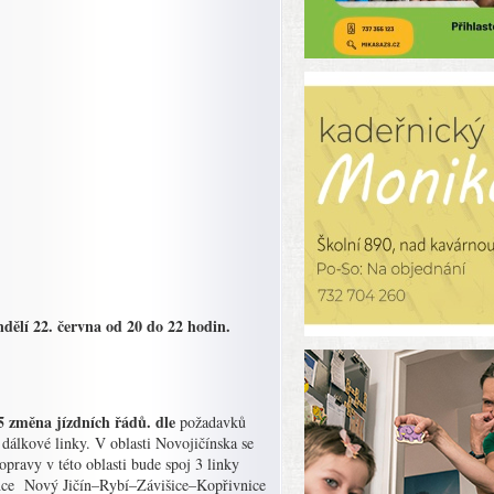
dělí 22. června od 20 do 22 hodin.
15 změna jízdních řádů. dle
požadavků
dálkové linky. V oblasti Novojičínska se
opravy v této oblasti bude spoj 3 linky
ince Nový Jičín–Rybí–Závišice–Kopřivnice