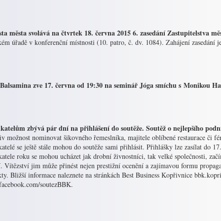
sta města svolává na čtvrtek 18. června 2015 6. zasedání Zastupitelstva mě
ém úřadě v konferenční místnosti (10. patro, č. dv. 1084). Zahájení zasedání j
Balsamina zve 17. června od 19:30 na seminář Jóga smíchu s Monikou Ha
katelům zbývá pár dní na přihlášení do soutěže. Soutěž o nejlepšího pod
v možnost nominovat šikovného řemeslníka, majitele oblíbené restaurace či fér
atelé se ještě stále mohou do soutěže sami přihlásit. Přihlášky lze zasílat do 1
atele roku se mohou ucházet jak drobní živnostníci, tak velké společnosti, zač
í. Vítězství jim může přinést nejen prestižní ocenění a zajímavou formu propaga
kty. Bližší informace naleznete na stránkách Best Business Kopřivnice bbk.kop
acebook.com/soutezBBK.