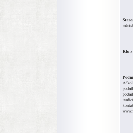
Staro
městsk
Klub 
Podni
Ačkoli
podnik
podnik
tradic
konta
www.f