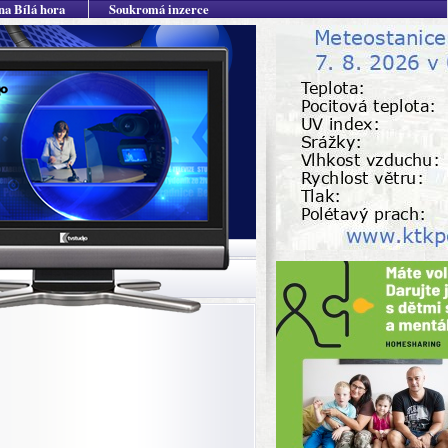
na Bílá hora
Soukromá inzerce