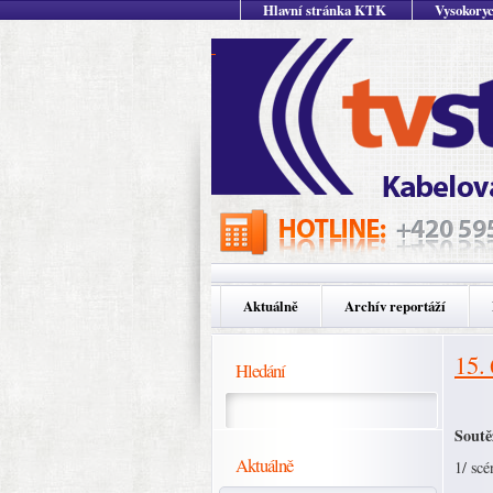
Hlavní stránka KTK
Vysokoryc
Aktuálně
Archív reportáží
15.
Hledání
Sout
Aktuálně
1/ sc