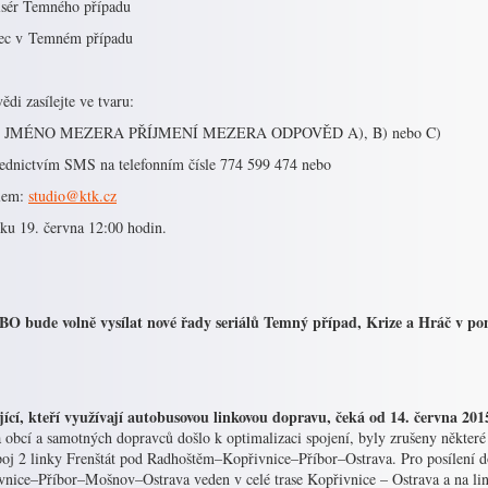
žisér Temného případu
rec v Temném případu
di zasílejte ve tvaru:
 JMÉNO MEZERA PŘÍJMENÍ MEZERA ODPOVĚD A), B) nebo C)
řednictvím SMS na telefonním čísle 774 599 474 nebo
lem:
studio@ktk.cz
tku 19. června 12:00 hodin.
O bude volně vysílat nové řady seriálů Temný případ, Krize a Hráč v pon
jící, kteří využívají autobusovou linkovou dopravu, čeká od 14. června 20
 obcí a samotných dopravců došlo k optimalizaci spojení, byly zrušeny některé 
poj 2 linky Frenštát pod Radhoštěm–Kopřivnice–Příbor–Ostrava. Pro posílení d
vnice–Příbor–Mošnov–Ostrava veden v celé trase Kopřivnice – Ostrava a na l