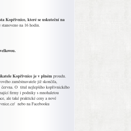
sta Kopřivnice, které se uskuteční na
e stanoveno na 16 hodin.
velkovou.
nikatele Kopřivnice je v plném
proudu.
ového zaměstnavatele již skončila,
7. června. O titul nejlepšího kopřivnického
ínající firmy i podniky s mnohaletou
ce, ale také praktické ceny a nové
rivnice.cz/ nebo na Facebooku