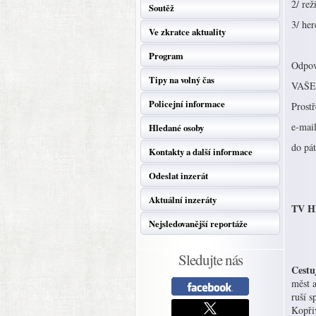
2/ re
Soutěž
3/ he
Ve zkratce aktuality
Program
Odpově
Tipy na volný čas
VAŠE
Policejní informace
Prost
e-mai
Hledané osoby
do pá
Kontakty a další informace
Odeslat inzerát
Aktuální inzeráty
TV HB
Nejsledovanější reportáže
Sledujte nás
Cestu
měst a
ruší s
Kopři