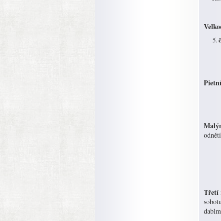
Velko
Pietn
Malým
odnět
Třetí
sobotu
dablm