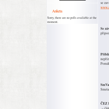
se zav
www.p
Anketa
Sorry, there are no polls available at the
moment.
Se zá
připom
Přibl
nepříz
Pomáh
SmVak
Smeta
ČEZ D
– čás