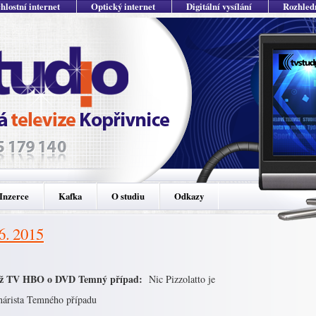
hlostní internet
Optický internet
Digitální vysílání
Rozhled
Inzerce
Kafka
O studiu
Odkazy
 6. 2015
ěž TV HBO o DVD Temný případ:
Nic Pizzolatto je
énárista Temného případu