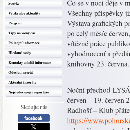
Co se v noci děje v m
Soutěž
Všechny příspěvky ji
Ve zkratce aktuality
Výstava grafických p
Program
po celý měsíc červen
Tipy na volný čas
vítězné práce publik
Policejní informace
vyhodnocení a předá
Hledané osoby
knihovny 23. června.
Kontakty a další informace
Odeslat inzerát
Aktuální inzeráty
Noční přechod LYS
Nejsledovanější reportáže
červen – 19. červen 
Sledujte nás
Radhošť – Klub přát
https://www.pohorska