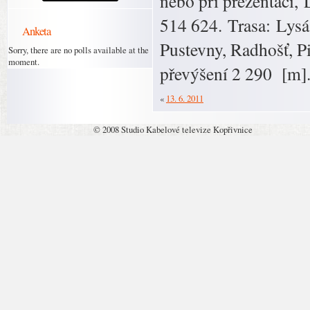
nebo při prezentaci, 
514 624. Trasa: Lysá
Anketa
Pustevny, Radhošť, P
Sorry, there are no polls available at the
moment.
převýšení 2 290 [m]
«
13. 6. 2011
© 2008 Studio Kabelové televize Kopřivnice