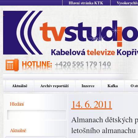
Hlavní stránka KTK
Vysokorychlo
Aktuálně
Archív reportáží
Inzerce
Kafka
O st
14. 6. 2011
Hledání
Almanach dětských pr
letošního almanachu p
Aktuálně