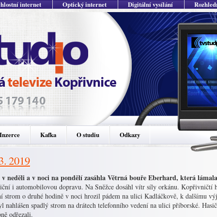
hlostní internet
Optický internet
Digitální vysílání
Rozhled
Inzerce
Kafka
O studiu
Odkazy
 3. 2019
 v neděli a v noci na pondělí zasáhla Větrná bouře Eberhard, která lámala
iční i automobilovou dopravu. Na Sněžce dosáhl vítr síly orkánu. Kopřivničtí 
í strom o druhé hodině v noci hrozil pádem na ulici Kadláčkově, k dalšímu výj
l nahlášen spadlý strom na drátech telefonního vedení na ulici příborské. Hasič
ně odřezali.