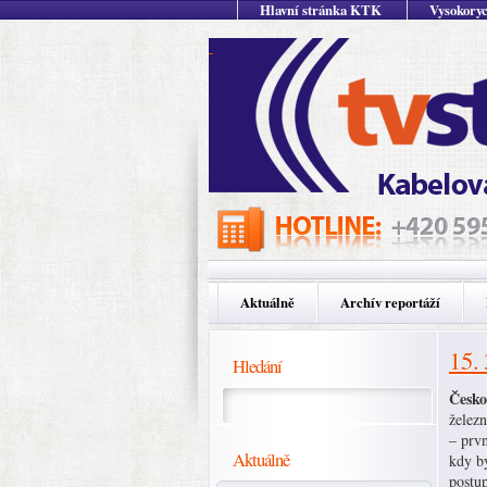
Hlavní stránka KTK
Vysokoryc
Aktuálně
Archív reportáží
15.
Hledání
Česko
železn
– prvn
Aktuálně
kdy by
postup