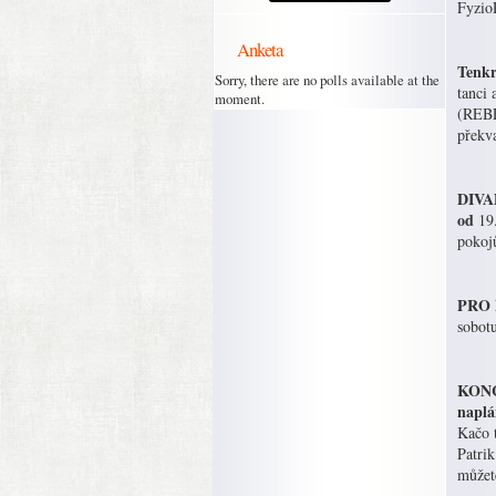
Fyzio
Anketa
Tenkr
Sorry, there are no polls available at the
tanci 
moment.
(REBE
překv
DIVAD
od
19.
pokojů
PRO D
sobot
KONCE
naplá
Kačo t
Patrik
můžete