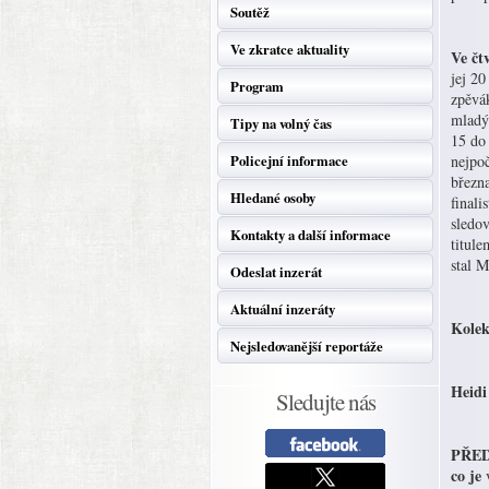
Soutěž
Ve zkratce aktuality
Ve čt
jej 20
Program
zpěvák
mladý
Tipy na volný čas
15 do 
Policejní informace
nejpoč
březn
Hledané osoby
finali
sledo
Kontakty a další informace
titule
stal M
Odeslat inzerát
Aktuální inzeráty
Kolek
Nejsledovanější reportáže
Heidi
Sledujte nás
PŘEDN
co je
v