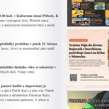
 19.00 hod. v Kulturním domě Příboře. K
aveno vystoupení Sexy Western tance
 a americkými honáckými biči) a noční
přehlídky proběhne v pátek 15. března
herec, živící se momentálně jako malíř
mladšího školního věku se uskuteční v
řských škol. Vstup volný.
jazzové hudbě a improvizaci je
 zpívá Patrik Kačo a jeho trio. Patrik
íristou a skladatelem Patrikem Kačo.
ové s tanečním parketem. S sebou si