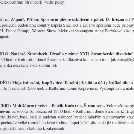
RelaxCentrum Štramberk (vedle pošty).
át na Západě, Příbor. Sportovní ples se uskuteční v pátek 15. března od
a poslechu budou hrát country kapela Stačí říct a DJ. Pro zpestření bude připr
L Dance Group), Western Show (efektivní vystoupení Anny Barvíkové s kolty
apení.
LO: Natěrač, Štramberk. Divadlo v rámci XXII. Štramberská divadelní 
30 hod. v Kulturním domě Štramberk. Bláznivá komedie o tom, jak neúspěšný 
, získá nečekaně svou životní roli.
ĚTI: Moje trdlování, Kopřivnice. Taneční přehlídka dětí předškolního a 
u 16. března od 15.00 hod. v Kulturním domě Kopřivnice. Vystoupí děti z mate
RT: Multižánrový večer – Patrik Kačo trio, Štramberk. Večer věnovaný 
nován
na sobotu 16. března od 19.00 hod. v Kulturním domě Štramberk. Hraje a
rio (klavír, basa, bicí) je hudební seskupení vedené mladým talentovaným klav
 pochází z velké romské hudební rodiny. Uspořádání sálu bude již tradičně stol
 přinést i něco vlastního k zakousnutí.