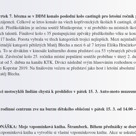
vrtek 7. března se v DDM konalo poslední kolo castingů pro letošní ročník 
 zájemců. Celkově se letos konalo na všech kopřivnických školách 8 castingů, d
ů. Předškolákům je určena soutěž Minikoprstar, v ní proběhlo na místních škol
ch talentů. Finálové kolo s 35 pustupujícími zpěváky předškolního věku se kon
17 hodin. Porota vybrala ve třech kategoriích trojici nejlepších. Mezi nejmlad
etnější kategorii pětiletých Matěj Blecha a mezi 6 až 7 letými Eliška Hrnčárk
a. To se divákům v kinosále kulturního domu představí cca 53 vybraných pěvců
stů. Závěrečné kolo 25. ročníku místní populární soutěže proběhne v úterý 2.
vat od 5. dubna na kanálu KTK. Diváci následně svým hlasováním rozhodnou o l
m Koprstar 2019. Na finálovém večeru se představí jako host i letošní absolutní
atěj Blecha.
ci motocyklů Indián chystá k prohlídce v pátek 15. 3. Auto-moto muzeu
 rodinné centrum zve na burzu dětského oblečení v pátek 15. 3. od 14.00 –
ÁŠKA: Moje vzpomínková kniha. Štramberk. Během přednášky se dozvíte,
zpomínková kniha a vytvoříte si vlastní vzpomínkovou knihu. Akce se uskuteč