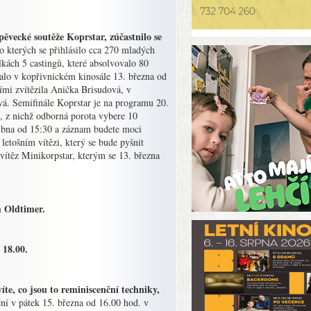
pěvecké soutěže Koprstar, zúčastnilo se
o kterých se přihlásilo cca 270 mladých
kách 5 castingů, které absolvovalo 80
alo v kopřivnickém kinosále 13. března od
šími zvítězila Anička Brisudová, v
ová. Semifinále Koprstar je na programu 20.
, z nichž odborná porota vybere 10
 dubna od 15:30 a záznam budete moci
etošním vítězi, který se bude pyšnit
 vítěz Minikorpstar, kterým se 13. března
m Oldtimer.
 18.00.
 co jsou to reminiscenční techniky,
ní v pátek 15. března od 16.00 hod. v