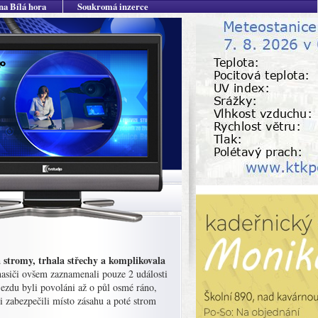
na Bílá hora
Soukromá inzerce
 stromy, trhala střechy a komplikovala
hasiči ovšem zaznamenali pouze 2 události
ezdu byli povoláni až o půl osmé ráno,
i zabezpečili místo zásahu a poté strom