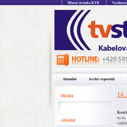
Hlavní stránka KTK
Vysokoryc
Aktuálně
Archív reportáží
14.
Hledání
Končí
na to,
Aktuálně
vzdělá