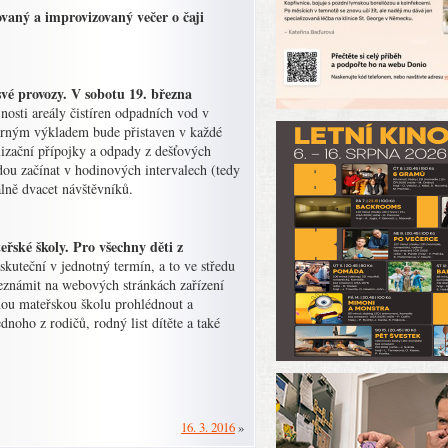
ovaný a improvizovaný večer o čaji
vé provozy. V sobotu 19. března
osti areály čistíren odpadních vod v
rným výkladem bude přistaven v každé
alizační přípojky a odpady z dešťových
ou začínat v hodinových intervalech (tedy
lně dvacet návštěvníků.
řské školy. Pro všechny děti z
skuteční v jednotný termín, a to ve středu
seznámit na webových stránkách zařízení
anou mateřskou školu prohlédnout a
dnoho z rodičů, rodný list dítěte a také
16. 3. 2016
»