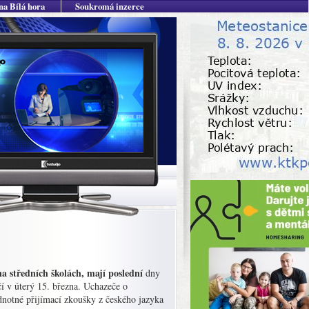
na Bílá hora
Soukromá inzerce
na středních školách, mají poslední
dny
čí v úterý 15. března. Uchazeče o
dnotné přijímací zkoušky z českého jazyka