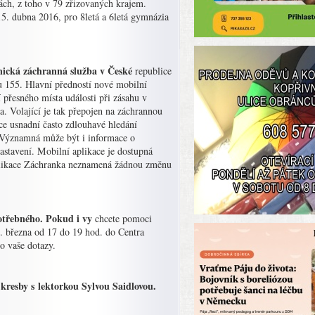
ách, z toho v 79 zřizovaných krajem.
15. dubna 2016, pro 8letá a 6letá gymnázia
nická záchranná služba v České
republice
u 155. Hlavní předností nové mobilní
 přesného místa události při zásahu v
a. Volající je tak přepojen na záchrannou
ce usnadní často zdlouhavé hledání
e. Významná může být i informace o
stavení. Mobilní aplikace je dostupná
plikace Záchranka neznamená žádnou změnu
epotřebného. Pokud i vy
chcete pomoci
14. března od 17 do 19 hod. do Centra
o vaše dotazy.
kresby s lektorkou Sylvou Saidlovou.