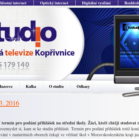
hlostní internet
Optický internet
Digitální vysílání
Rozhled
Inzerce
Kafka
O studiu
Odkazy
 3. 2016
 termín pro podání přihlášek na střední školy. Žáci, kteří chtějí studovat 
 rozmyslet si, kam se ke studiu přihlásit. Termín pro podání přihlášek totiž kon
vání v maturitních oborech čekají ve většině škol v Moravskoslezském kraji je