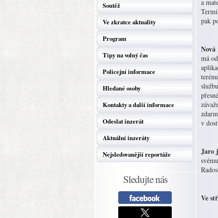
a mat
Soutěž
Termín
pak p
Ve zkratce aktuality
Program
Nová 
Tipy na volný čas
má od 
aplika
Policejní informace
terénu
službu
Hledané osoby
přesné
závaž
Kontakty a další informace
zdarm
Odeslat inzerát
v dost
Aktuální inzeráty
Jaro 
Nejsledovanější reportáže
svému 
Rados
Sledujte nás
Ve st