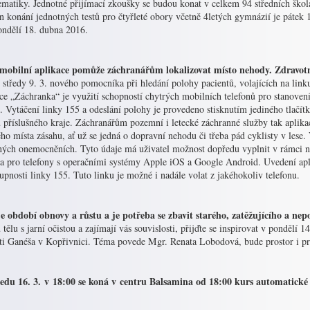
ematiky. Jednotné přijímací zkoušky se budou konat v celkem 94 středních škol
 konání jednotných testů pro čtyřleté obory včetně 4letých gymnázií je pátek 
ondělí 18. dubna 2016.
mobilní aplikace pomůže záchranářům lokalizovat místo nehody. Zdravot
středy 9. 3. nového pomocníka při hledání polohy pacientů, volajících na link
ce „Záchranka“ je využití schopností chytrých mobilních telefonů pro stanovení
. Vytáčení linky 155 a odeslání polohy je provedeno stisknutím jediného tlačítk
 příslušného kraje. Záchranářům pozemní i letecké záchranné služby tak aplika
ho místa zásahu, ať už se jedná o dopravní nehodu či třeba pád cyklisty v les
ných onemocněních. Tyto údaje má uživatel možnost dopředu vyplnit v rámci na
a pro telefony s operačními systémy Apple iOS a Google Android. Uvedení a
upnosti linky 155. Tuto linku je možné i nadále volat z jakéhokoliv telefonu.
je období obnovy a růstu a je potřeba se zbavit starého, zatěžujícího a n
tělu s jarní očistou a zajímají vás souvislosti, přijďte se inspirovat v pondělí 
ti Ganéša v Kopřivnici. Téma povede Mgr. Renata Lobodová, bude prostor i pr
ředu 16. 3. v 18:00 se koná v centru Balsamina od 18:00 kurs automatické 