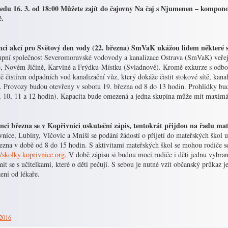
ředu 16. 3. od 18:00 Můžete zajít do čajovny Na čaj s Njumenen – kompon
hudbě.
ci akcí pro Světový den vody (22. března) SmVaK ukážou lidem některé s
tupní společnost Severomoravské vodovody a kanalizace Ostrava (SmVaK) veřejn
, Novém Jičíně, Karviné a Frýdku-Místku (Sviadnově). Kromě exkurze s odbo
tě čistíren odpadních vod kanalizační vůz, který dokáže čistit stokové sítě, kan
í. Provozy budou otevřeny v sobotu 19. března od 8 do 13 hodin. Prohlídky bud
9, 10, 11 a 12 hodin). Kapacita bude omezená a jedna skupina může mít maximá
nci března se v Kopřivnici uskuteční zápis, tentokrát přijdou na řadu mate
nice, Lubiny, Vlčovic a Mniší se podání žádostí o přijetí do mateřských škol u
řezna v době od 8 do 15 hodin. S aktivitami mateřských škol se mohou rodiče 
//skolky.koprivnice.org
. V době zápisu si budou moci rodiče i děti jednu vybr
it se s učitelkami, které o děti pečují. S sebou je nutné vzít občanský průkaz je
ení od lékaře.
 2016