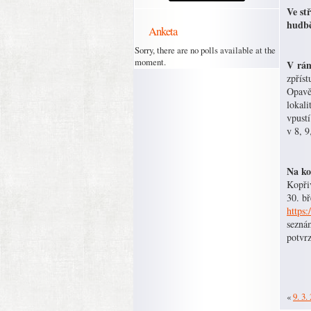
Ve st
Anketa
Sorry, there are no polls available at the
moment.
V rám
zpřís
Opavě
lokali
vpust
v 8, 
Na ko
Kopřiv
30. b
https:
seznám
potvrz
«
9. 3.