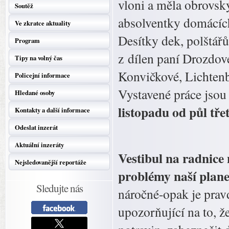
vloni a měla obrovský
Soutěž
absolventky domácích
Ve zkratce aktuality
Desítky dek, polštářů
Program
z dílen paní Drozdov
Tipy na volný čas
Konvičkové, Lichtenb
Policejní informace
Vystavené práce jsou
Hledané osoby
listopadu od půl tře
Kontakty a další informace
Odeslat inzerát
Aktuální inzeráty
Vestibul na radnice 
Nejsledovanější reportáže
problémy naší planet
Sledujte nás
náročné-opak je prav
upozorňující na to, že