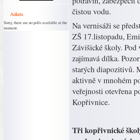
potravin, zabezpečit 
čistou vodu.
Anketa
Sorry, there are no polls available at the
Na vernisáži se předs
moment.
ZŠ 17.listopadu, Emi
Závišické školy. Pod
zajímavá dílka. Pozor
starých diapozitivů. 
aktivně v mnohém po
veřejnosti otevřena p
Kopřivnice.
Tři kopřivnické ško