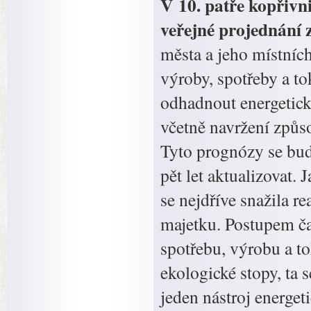
V 10. patře kopřivni
veřejné projednání 
města a jeho místníc
výroby, spotřeby a t
odhadnout energetick
včetně navržení způs
Tyto prognózy se bu
pět let aktualizovat.
se nejdříve snažila r
majetku. Postupem ča
spotřebu, výrobu a t
ekologické stopy, ta 
jeden nástroj energet