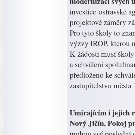
modernizaci svých u
investice ostravské a
projektové záměry zák
Pro tyto školy to zn
výzvy IROP, kterou m
K žádosti musí školy 
a schválení spolufin
předloženo ke schvál
zastupitelstvu města 
Umírajícím i jejic
Nový Jičín. Pokoj pr
mohou své poslední d