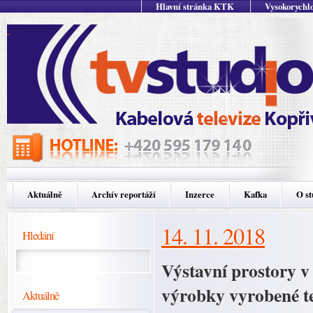
Hlavní stránka KTK
Vysokorychlo
Aktuálně
Archív reportáží
Inzerce
Kafka
O st
14. 11. 2018
Hledání
Výstavní prostory v
výrobky vyrobené te
Aktuálně