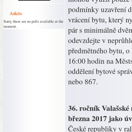
podmínky uzavření d
Anketa
vrácení bytu, který n
Sorry, there are no polls available at the
moment.
pár s minimálně dvěm
odevzdejte v neprůhl
předmětného bytu, o 
16:00 hodin na Městs
oddělení bytové správ
nebo 867.
36. ročník Valašské 
března 2017 jako úv
České republiky v ra