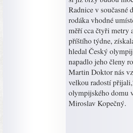
Radnice v současné d
rodáka vhodné umístě
měří cca čtyři metry
příštího týdne, získ
hledal Český olympij
napadlo jeho členy r
Martin Doktor nás vzá
velkou radostí přijal
olympijského domu v 
Miroslav Kopečný.