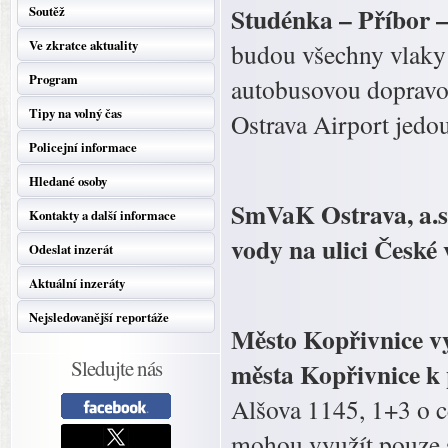
Studénka – Příbor 
Soutěž
Ve zkratce aktuality
budou všechny vlaky
Program
autobusovou dopravo
Tipy na volný čas
Ostrava Airport jedo
Policejní informace
Hledané osoby
SmVaK Ostrava, a.s
Kontakty a další informace
vody na ulici České 
Odeslat inzerát
Aktuální inzeráty
Nejsledovanější reportáže
Město Kopřivnice v
Sledujte nás
města Kopřivnice k
Alšova 1145, 1+3 o c
mohou využít pouze s