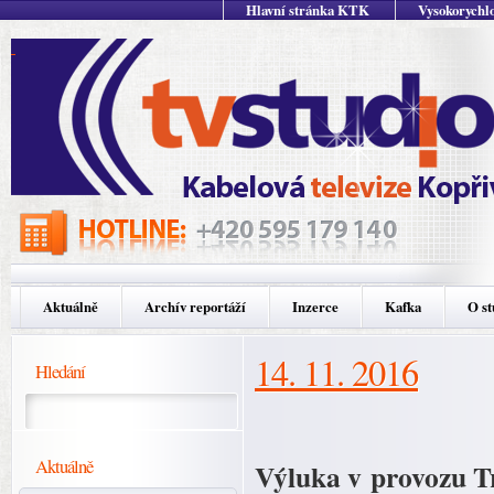
Hlavní stránka KTK
Vysokorychlo
Aktuálně
Archív reportáží
Inzerce
Kafka
O st
14. 11. 2016
Hledání
Aktuálně
Výluka v provozu Tr