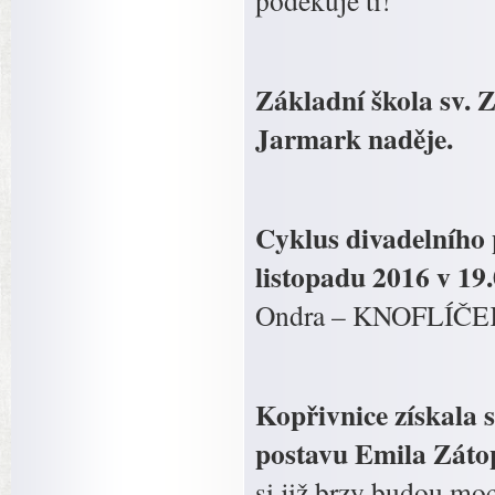
poděkuje ti!
Základní škola sv. Z
Jarmark naděje.
Cyklus divadelního
listopadu 2016 v 
Ondra – KNOFLÍČE
Kopřivnice získala 
postavu Emila Zátop
si již brzy budou moc