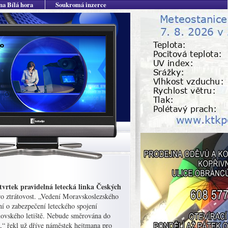
na Bílá hora
Soukromá inzerce
tvrtek pravidelná letecká linka Českých
pro ztrátovost. „Vedení Moravskoslezského
ní o zabezpečení leteckého spojení
novského letiště. Nebude směrována do
í,“ řekl už dříve náměstek hejtmana pro