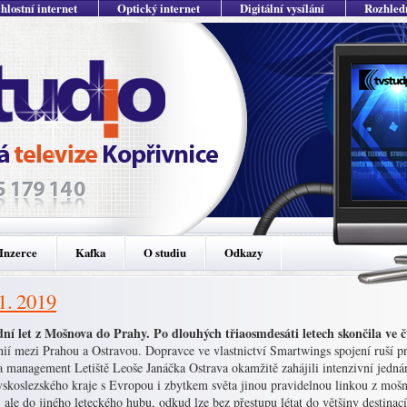
hlostní internet
Optický internet
Digitální vysílání
Rozhled
Inzerce
Kafka
O studiu
Odkazy
 1. 2019
dní let z Mošnova do Prahy. Po dlouhých třiaosmdesáti letech skončila ve č
nií mezi Prahou a Ostravou. Dopravce ve vlastnictví Smartwings spojení ruší 
a management Letiště Leoše Janáčka Ostrava okamžitě zahájili intenzivní jedná
skoslezského kraje s Evropou i zbytkem světa jinou pravidelnou linkou z moš
 ale do jiného leteckého hubu, odkud lze bez přestupu létat do většiny destinac