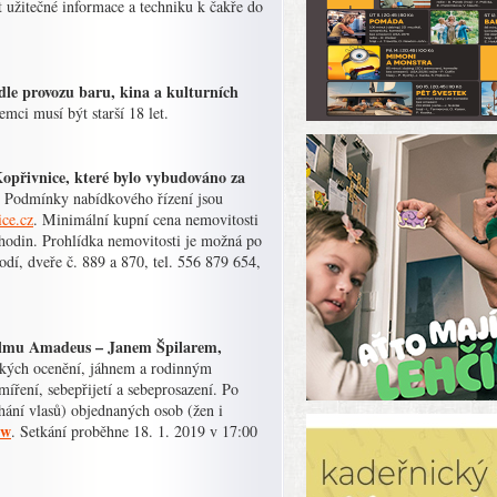
at užitečné informace a techniku k čakře do
dle provozu baru, kina a kulturních
emci musí být starší 18 let.
opřivnice, které bylo vybudováno za
 Podmínky nabídkového řízení jsou
ce.cz
. Minimální kupní cena nemovitosti
hodin. Prohlídka nemovitosti je možná po
í, dveře č. 889 a 870, tel. 556 879 654,
filmu Amadeus – Janem Špilarem,
ických ocenění, jáhnem a rodinným
íření, sebepřijetí a sebeprosazení. Po
hání vlasů) objednaných osob (žen i
Hw
. Setkání proběhne 18. 1. 2019 v 17:00