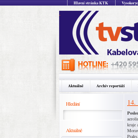
Hlavní stránka KTK
Vysokoryc
Aktuálně
Archív reportáží
14.
Hledání
Posle
aeroli
kraje 
Aktuálně
Morav
Prahy,