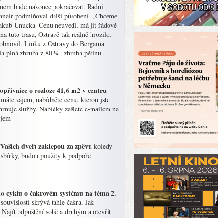
ánem bude nakonec pokračovat. Radní
yanair podmiňoval další působení. „Chceme
 Jakub Unucka. Cenu neuvedl, má jít řádově
a tuto trasu, Ostravě tak reálně hrozilo,
eobnovil. Linku z Ostravy do Bergama
adla plná zhruba z 80 %, zhruba pětinu
přivnice o rozloze 41,6 m2 v centru
máte zájem, nabídněte cenu, kterou jste
hrnuje služby. Nabídky zašlete e-mailem na
ajem
 Vašich dveří zaklepou za zpěvu
koledy
o sbírky, budou použity k podpoře
o cyklu o čakrovém systému na téma 2.
ouvislostí skrývá tahle čakra. Jak
. Najít odpuštění sobě a druhým a otevřít