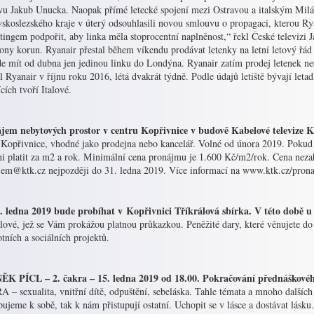
vu Jakub Unucka. Naopak přímé letecké spojení mezi Ostravou a italským Mil
skoslezského kraje v úterý odsouhlasili novou smlouvu o propagaci, kterou R
ingem podpořit, aby linka měla stoprocentní naplněnost,“ řekl České televizi
ony korun. Ryanair přestal během víkendu prodávat letenky na letní letový řád n
de mít od dubna jen jedinou linku do Londýna. Ryanair zatím prodej letenek n
l Ryanair v říjnu roku 2016, létá dvakrát týdně. Podle údajů letiště bývají let
ících tvoří Italové.
jem nebytových prostor v centru Kopřivnice v budově Kabelové televize Ko
 Kopřivnice, vhodné jako prodejna nebo kancelář. Volné od února 2019. Pokud 
ni platit za m2 a rok. Minimální cena pronájmu je 1.600 Kč/m2/rok. Cena neza
jem@ktk.cz nejpozději do 31. ledna 2019. Více informací na www.ktk.cz/pron
. ledna 2019 bude probíhat v Kopřivnici Tříkrálová sbírka. V této době u
álové, jež se Vám prokážou platnou průkazkou. Peněžité dary, které věnujete d
tních a sociálních projektů.
K PÍCL – 2. čakra – 15. ledna 2019 od 18.00. Pokračování přednáškovéh
– sexualita, vnitřní dítě, odpuštění, sebeláska. Tahle témata a mnoho dalších s
pujeme k sobě, tak k nám přistupují ostatní. Uchopit se v lásce a dostávat lásku