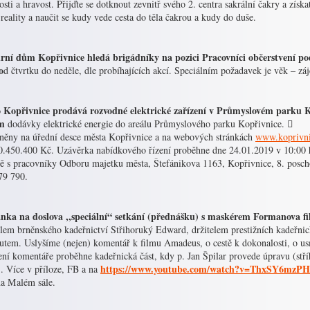
osti a hravost. Přijďte se dotknout zevnitř svého 2. centra sakrální čakry a získ
reality a naučit se kudy vede cesta do těla čakrou a kudy do duše.
rní dům Kopřivnice hledá brigádníky na pozici Pracovníci občerstvení po
o
d čtvrtku do neděle, dle probíhajících akcí. Speciálním požadavek je věk – záj
 Kopřivnice prodává rozvodné elektrické zařízení v Průmyslovém parku K
em
dodávky elektrické energie do areálu Průmyslového parku Kopřivnice. 
jněny na úřední desce města Kopřivnice a na webových stránkách
www.koprivni
10.450.400 Kč. Uzávěrka nabídkového řízení proběhne dne 24.01.2019 v 10:00 
ě s pracovníky Odboru majetku města, Štefánikova 1163, Kopřivnice, 8. poschod
79 790.
nka na doslova ,,speciální“ setkání (přednášku) s maskérem Formanova 
elem brněnského kadeřnictví Střihoruký Edward, držitelem prestižních kadeřn
utem. Uslyšíme (nejen) komentář k filmu Amadeus, o cestě k dokonalosti, o usm
ní komentáře proběhne kadeřnická část, kdy p. Jan Špilar provede úpravu (stří
https://www.youtube.com/watch?v=ThxSY6mzP
. Více v příloze, FB a na
na Malém sále.