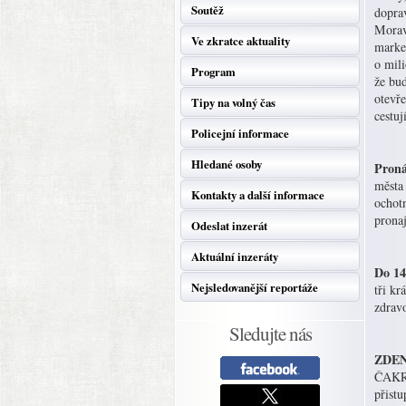
Soutěž
dopra
Morav
Ve zkratce aktuality
market
o mili
Program
že bu
otevře
Tipy na volný čas
cestuj
Policejní informace
Hledané osoby
Proná
města
Kontakty a další informace
ochot
prona
Odeslat inzerát
Aktuální inzeráty
Do 14
Nejsledovanější reportáže
tři kr
zdravo
Sledujte nás
ZDENĚ
ČAKRA 
přistu