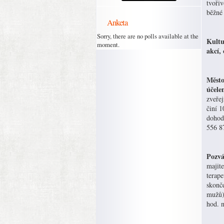
tvořiv
běžné 
Anketa
Sorry, there are no polls available at the
Kultu
moment.
akcí, 
Město
účel
zveře
činí 
dohod
556 8
Pozvá
majit
terape
skonče
mužů)
hod. 