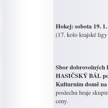
Hokej: sobota 19. 
(17. kolo krajské lig
Sbor dobrovolných h
HASIČSKÝ BÁL pořá
Kulturním domě na 
poslechu hraje skupi
ceny.