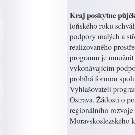
Kraj poskytne půjč
loňského roku schvál
podpory malých a stř
realizovaného prostř
programu je umožnit
vykonávajícím podpo
probíhá formou spoluf
Vyhlašovateli progra
Ostrava. Žádosti o p
regionálního rozvoje
Moravskoslezského kr