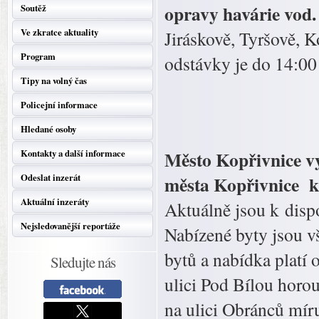
opravy havárie vod.
Soutěž
Ve zkratce aktuality
Jiráskově, Tyršově, 
Program
odstávky je do 14:00
Tipy na volný čas
Policejní informace
Hledané osoby
Město Kopřivnice v
Kontakty a další informace
Odeslat inzerát
města Kopřivnice k
Aktuální inzeráty
Aktuálně jsou k disp
Nejsledovanější reportáže
Nabízené byty jsou v
bytů a nabídka platí 
Sledujte nás
ulici Pod Bílou horo
na ulici Obránců míru