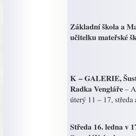
Základní škola a Ma
učitelku mateřské š
K – GALERIE, Šusta
Radka Vengláře
– A
úterý 11 – 17, středa
Středa 16. ledna v 