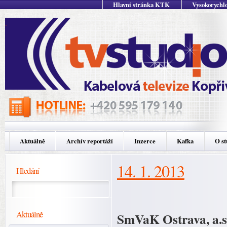
Hlavní stránka KTK
Vysokorychlo
Aktuálně
Archív reportáží
Inzerce
Kafka
O st
14. 1. 2013
Hledání
Aktuálně
SmVaK Ostrava, a.s.