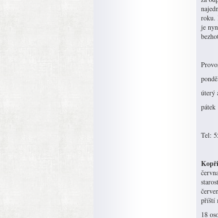
najed
roku.
je nyn
bezho
Provo
pond
úter
pá
Tel: 
Kopři
červn
staros
červen
příští
18 os