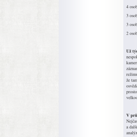
4 oso
3 oso
3 oso
2 oso
Už tý
nespo
kamer
záznam
režim
že tam
osvědč
prost
velko
V prů
Nejčas
a dalš
analý