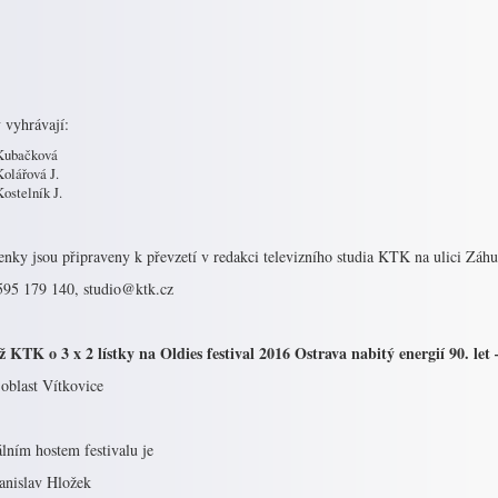
 vyhrávají:
Kubačková
Kolářová J.
Kostelník J.
enky jsou připraveny k převzetí v redakci televizního studia KTK na ulici Záh
 595 179 140, studio@ktk.cz
ž KTK o 3 x 2 lístky na Oldies festival 2016 Ostrava nabitý energií 90. let –
oblast Vítkovice
lním hostem festivalu je
tanislav Hložek