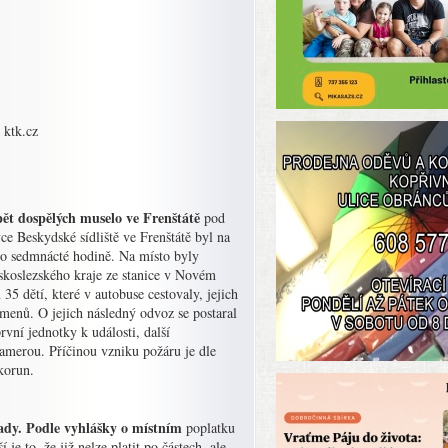
 ktk.cz
 pět dospělých muselo ve Frenštátě
pod
ce Beskydské sídliště ve Frenštátě byl na
 po sedmnácté hodině. Na místo byly
skoslezského kraje ze stanice v Novém
5 dětí, které v autobuse cestovaly, jejich
amenů. O jejich následný odvoz se postaral
vní jednotky k události, další
kamerou. Příčinou vzniku požáru je dle
korun.
dpady. Podle vyhlášky o místním
poplatku
e to, že již nelze platit po částech, ale