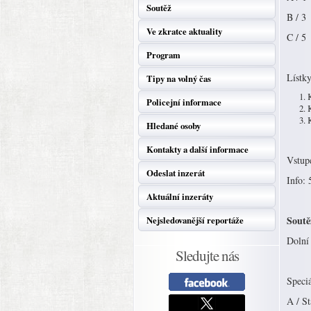
Soutěž
B / 3
Ve zkratce aktuality
C / 5
Program
Lístky
Tipy na volný čas
Policejní informace
Hledané osoby
Kontakty a další informace
Vstup
Odeslat inzerát
Info:
Aktuální inzeráty
Soutě
Nejsledovanější reportáže
Dolní 
Sledujte nás
Speciá
A / S