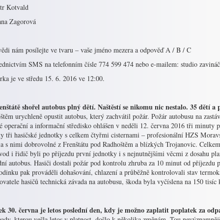
tr Kotvald
ana Zagorová
ědi nám posílejte ve tvaru – vaše jméno mezera a odpověď A / B / C
řednictvím SMS na telefonním čísle 774 599 474 nebo e-mailem: studio zavináč
ka je ve středu 15. 6. 2016 ve 12:00.
enštátě shořel autobus plný dětí. Naštěstí se nikomu nic nestalo. 35 dětí a
těm urychleně opustit autobus, který zachvátil požár. Požár autobusu na zastáv
é operační a informační středisko ohlášen v neděli 12. června 2016 tři minuty
ny tři hasičské jednotky s celkem čtyřmi cisternami – profesionální HZS Morav
 a s nimi dobrovolné z Frenštátu pod Radhoštěm a blízkých Trojanovic. Celkem 3
od i řidič byli po příjezdu první jednotky i s nejnutnějšími věcmi z dosahu pl
ní autobus. Hasiči dostali požár pod kontrolu zhruba za 10 minut od příjezdu pr
odinku pak prováděli dohašování, chlazení a průběžně kontrolovali stav termo
ovatele hasičů technická závada na autobusu, škoda byla vyčíslena na 150 tisíc 
ek 30. června je letos poslední den, kdy je možno zaplatit poplatek za o
ady, kterou vešla letos v platnost, došlo k několika změnám. Tou nevýznamnější j