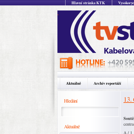
Hlavní stránka KTK
Vysokoryc
Aktuálně
Archív reportáží
13.
Hledání
Soutě
centra
Aktuálně
A / 1