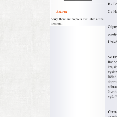
B / Pe
Anketa
C / H
Sorry, there are no polls available at the
moment.
Odpov
prost
Uzávěr
Ve Fr
Radhoš
krajsk
vyslá
Jičíně
doprov
náhrad
čtvrth
vyšetř
Čtvrt
za odp