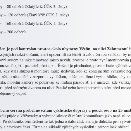
by – 80 odběrů (Zlatý kříž ČČK 3. třídy)
by – 120 odběrů (Zlatý kříž ČČK 2. třídy)
b – 160 odběrů (Zlatý kříž ČČK 1. třídy)
by – 200 odběrů
den je pod kontrolou prostor okolo ubytovny Včelín, na ulici Záhumenní čí
kojených reakcí občanů, kteří upozornili na téměř trvalou černou skládku, by 
ový systém na inkriminované místo nevidí, prostor je proto nyní monitorován
u se dá zjistit pachatel přestupku. Řešení je přechodné, prostor bude výhledo
u, kdy stálá službu u monitoru může sledovat, kdo ke kontejnerům vyhazuje nep
 někdo něco dělá v rozporu s vyhláškou, může tam ihned vyslat hlídku, aby zje
ila, mobilní kamery se používají ke hlídání parkovišť, a v místech, kde vznikaj
oru před sběrným dvorem na ulici Panské nebo kontejnerového stání před moste
objemový odpad.
běhu června proběhne sčítání cyklistické dopravy a pěších osob na 23 míst
těji půjde o křižovatky a vybrané silnice či místní komunikace jako např. uli
í. Po dotazníkovém šetření se tak jedná o další část, která je důležitá pro vytvo
zy a návrhové části. Firma na základě zjištěných výsledků i připomínek občanů