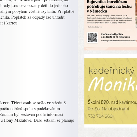
úhrady jsou osvobozeny děti do jednoho
hodným pobytem včetně azylantů. Při platbě
ěnila. Poplatek za odpady lze uhradit
t i kartou.
rve. Třicet osob se sešlo ve
středu 8.
e počtu odběrů spolu s poděkováním
 Seznam byl sestaven podle informací
 u Ilony Mazalové. Další setkání se plánuje
.