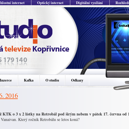
hlostní internet
Optický internet
Digitální vysílání
Rozhled
Inzerce
Kafka
O studiu
Odkazy
 6. 2016
ž KTK o 3 x 2 lístky na Retrobál pod širým nebem v pátek 17. června od 
 Vanaivan. Který ročník Retrobálu se letos koná?