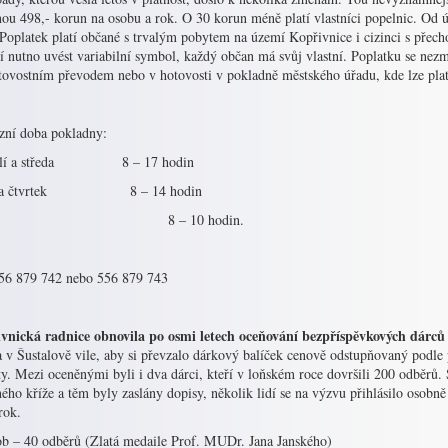
nou 498,- korun na osobu a rok. O 30 korun méně platí vlastníci popelnic. Od 
 Poplatek platí občané s trvalým pobytem na území Kopřivnice i cizinci s přec
í nutno uvést variabilní symbol, každý občan má svůj vlastní. Poplatku se nezm
tovostním převodem nebo v hotovosti v pokladně městského úřadu, kde lze plati
zní doba pokladny:
ělí a středa 8 – 17 hodin
ý a čtvrtek 8 – 14 hodin
tek 8 – 10 hodin.
556 879 742 nebo 556 879 743
vnická radnice obnovila po osmi letech oceňování bezpříspěvkových dárců k
a v Šustalově vile, aby si převzalo dárkový balíček cenově odstupňovaný podl
ty. Mezi oceněnými byli i dva dárci, kteří v loňském roce dovršili 200 odběrů.
ého kříže a těm byly zaslány dopisy, několik lidí se na výzvu přihlásilo osobně
 rok.
ob – 40 odběrů (Zlatá medaile Prof. MUDr. Jana Janského)