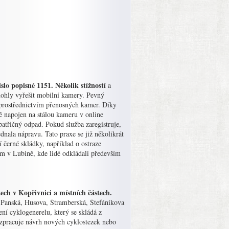
slo popisné 1151. Několik stížností
a
mohly vyřešit mobilní kamery. Pevný
 prostřednictvím přenosných kamer. Díky
vě napojen na stálou kameru v online
atřičný odpad. Pokud služba zaregistruje,
dnala nápravu. Tato praxe se již několikrát
í černé skládky, například o ostraze
m v Lubině, kde lidé odkládali především
ech v Kopřivnici a místních částech.
ce Panská, Husova, Štramberská, Štefánikova
ření cyklogenerelu, který se skládá z
 zpracuje návrh nových cyklostezek nebo