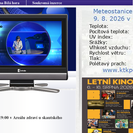
na Bílá hora
Soukromá inzerce
19:00 v Areálu zdraví u skautského