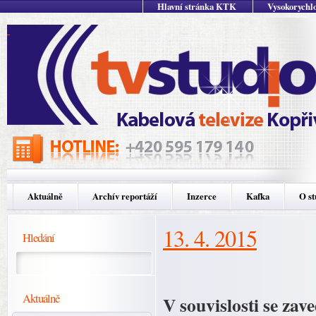
Hlavní stránka KTK
Vysokorychlo
Aktuálně
Archív reportáží
Inzerce
Kafka
O st
13. 4. 2015
Hledání
Aktuálně
V souvislosti se zav