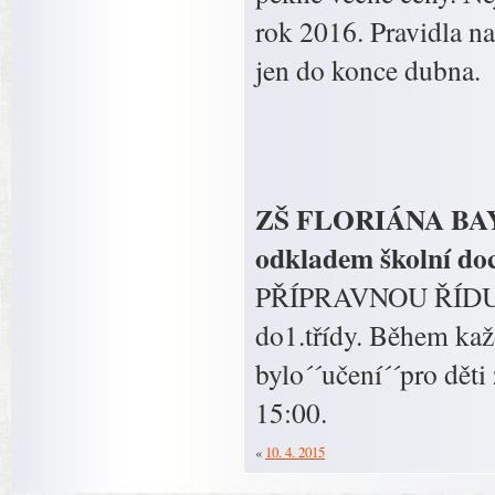
rok 2016. Pravidla n
jen do konce dubna.
ZŠ FLORIÁNA BAYERA
odkladem školní doc
PŘÍPRAVNOU ŘÍDU. h
do1.třídy. Během kaž
bylo´´učení´´pro děti
15:00.
«
10. 4. 2015