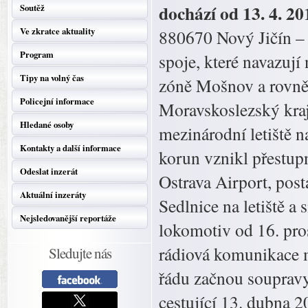
dochází od 13. 4. 2
Soutěž
Ve zkratce aktuality
880670 Nový Jičín – 
Program
spoje, které navazuj
Tipy na volný čas
zóně Mošnov a rovněž
Policejní informace
Moravskoslezský kraj
Hledané osoby
mezinárodní letiště n
Kontakty a další informace
korun vznikl přestup
Odeslat inzerát
Ostrava Airport, posta
Aktuální inzeráty
Sedlnice na letiště a
Nejsledovanější reportáže
lokomotiv od 16. pros
rádiová komunikace m
Sledujte nás
řádu začnou soupravy
cestující 13. dubna 2