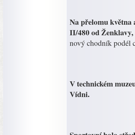
Na přelomu května a
II/480 od Ženklavy,
nový chodník podél 
V technickém muzeu 
Vídni.
Sportovní hala stře