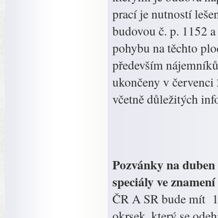
prací je nutností leš
budovou č. p. 1152 a
pohybu na těchto plo
především nájemníků 
ukončeny v červenci
včetně důležitých in
Pozvánky na duben 
speciály ve znamení
ČR A SR bude mít 13
okrsek, který se ode