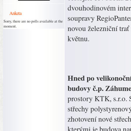
dvouhodinovém interv
Anketa
soupravy RegioPanter
Sorry, there are no polls available at the
novou železniční trať
moment.
květnu.
Hned po velikonoční
budovy č.p. Záhume
prostory KTK, s.r.o. 
střechy polystyrenov
zhotovení nové střech
kterými je budova nap