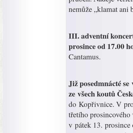
nemůže „klamat ani 
III. adventní koncert
prosince od 17.00 ho
Cantamus.
Již posedmnácté se v
ze všech koutů Česk
do Kopřivnice. V pro
třetího prosincového
v pátek 13. prosince