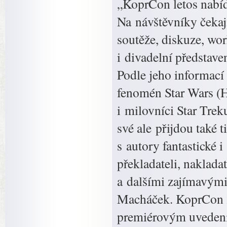
„KoprCon letos nabíd
Na návštěvníky čekaj
soutěže, diskuze, wo
i divadelní představe
Podle jeho informací
fenomén Star Wars (H
i milovníci Star Tre
své ale přijdou také t
s autory fantastické i
překladateli, naklada
a dalšími zajímavými
Macháček. KoprCon 2
premiérovým uvedení