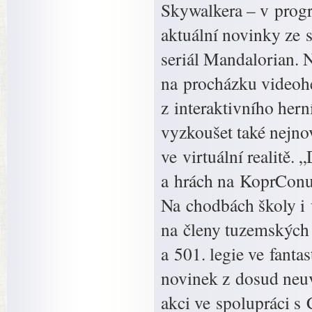
Skywalkera – v progra
aktuální novinky ze 
seriál Mandalorian. 
na procházku videoher
z interaktivního her
vyzkoušet také nejno
ve virtuální realitě.
a hrách na KoprConu
Na chodbách školy i 
na členy tuzemských
a 501. legie ve fanta
novinek z dosud neu
akci ve spolupráci s