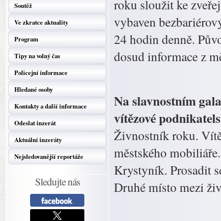
roku sloužit ke zveře
Soutěž
vybaven bezbariérov
Ve zkratce aktuality
24 hodin denně. Půvo
Program
dosud informace z mě
Tipy na volný čas
Policejní informace
Hledané osoby
Na slavnostním gala
Kontakty a další informace
vítězové podnikatel
Odeslat inzerát
Živnostník roku. Vít
Aktuální inzeráty
městského mobiliáře.
Nejsledovanější reportáže
Krystyník. Prosadit s
Sledujte nás
Druhé místo mezi živ