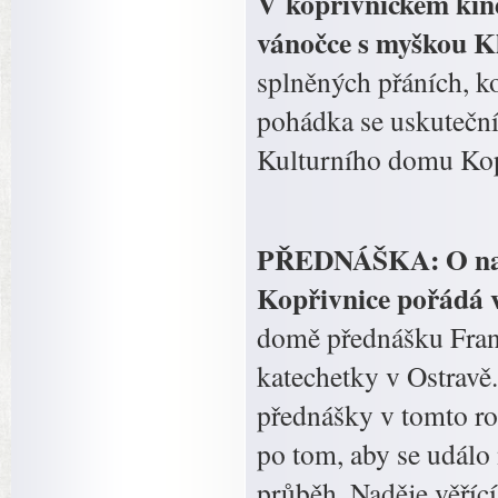
V kopřivnickém kině
vánočce s myškou K
splněných přáních, ko
pohádka se uskuteční 
Kulturního domu Kop
PŘEDNÁŠKA: O naděj
Kopřivnice pořádá v
domě přednášku Frant
katechetky v Ostravě
přednášky v tomto ro
po tom, aby se událo 
průběh. Naděje věřící