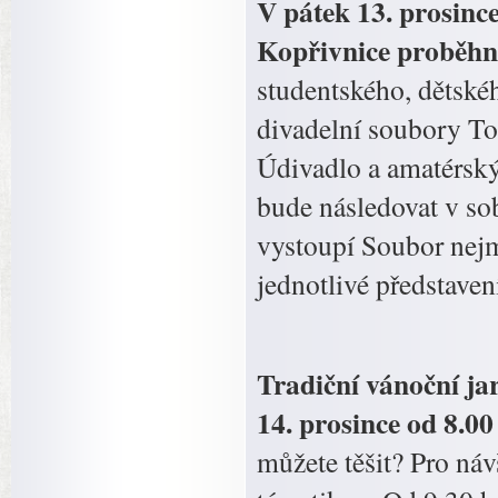
V pátek 13. prosinc
Kopřivnice proběhn
studentského, dětské
divadelní soubory To
Údivadlo a amatérský
bude následovat v so
vystoupí Soubor nej
jednotlivé představen
Tradiční vánoční ja
14. prosince od 8.0
můžete těšit? Pro ná