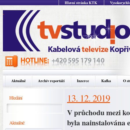
Hlavní stránka KTK
Vysokorychlo
Aktuálně
Archív reportáží
Inzerce
Kafka
O st
13. 12. 2019
Hledání
V průchodu mezi ko
byla nainstalována 
Aktuálně