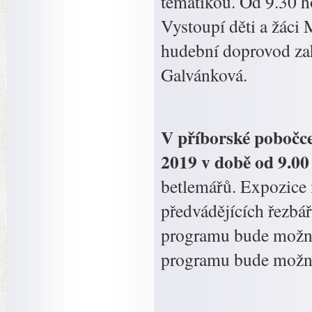
tématikou. Od 9.30 
Vystoupí děti a žáci
hudební doprovod zah
Galvánková.
V příborské pobočce
2019 v době od 9.00
betlemářů. Expozice 
předvádějících řezbá
programu bude možné 
programu bude možné 