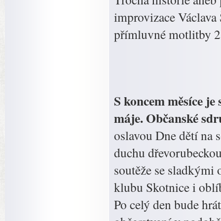
improvizace Václava Š
přímluvné motlitby 
S koncem měsíce je s
máje. Občanské sdr
oslavou Dne dětí na 
duchu dřevorubeckou 
soutěže se sladkými
klubu Skotnice i oblí
Po celý den bude hrá