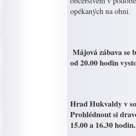
občerstvení v podobě
opékaných na ohni.
Májová zábava se b
od 20.00 hodin vyst
Hrad Hukvaldy v sob
Prohlédnout si dravc
15.00 a 16.30 hodin.