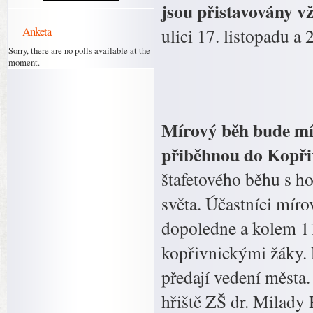
jsou přistavovány v
Anketa
ulici 17. listopadu a 
Sorry, there are no polls available at the
moment.
Mírový běh bude mít
přiběhnou do Kopři
štafetového běhu s h
světa. Účastníci mír
dopoledne a kolem 11.
kopřivnickými žáky. 
předají vedení města.
hřiště ZŠ dr. Milady