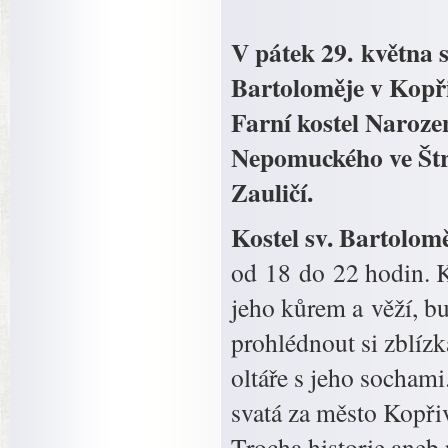
V pátek 29. května s
Bartoloměje v Kopři
Farní kostel Naroze
Nepomuckého ve Štr
Zauličí.
Kostel sv. Bartolom
od 18 do 22 hodin. K
jeho kůrem a věží, bu
prohlédnout si zblízk
oltáře s jeho socha
svatá za město Kopři
Trocha historie aneb 