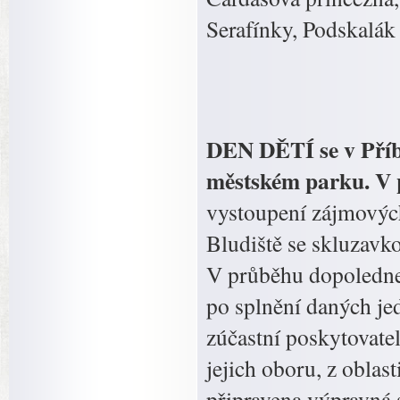
Serafínky, Podskalák 
DEN DĚTÍ se v Příbo
městském parku. V 
vystoupení zájmovýc
Bludiště se skluzavko
V průběhu dopoledne 
po splnění daných je
zúčastní poskytovatel
jejich oboru, z oblas
připravena výpravná 