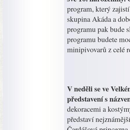
program, který zajist
skupina Akáda a dob
programu pak bude s
programu budete moci
minipivovarů z celé 
V neděli se ve Velk
představení s názve
dekoracemi a kostýmy
představí nejznámějš
Čardášová princezna,