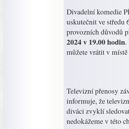
Divadelní komedie
uskutečnit ve středu
provozních důvodů p
2024 v 19.00 hodin
.
můžete vrátit v míst
Televizní přenosy zá
informuje, že televiz
diváci zvyklí sledov
nedokážeme v této chv