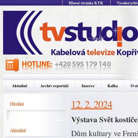
Hlavní stránka KTK
Vysokorychlo
Aktuálně
Archív reportáží
Inzerce
Kafka
O st
12. 2. 2024
Hledání
Výstava Svět kostič
Aktuálně
Dům kultury ve Frenš