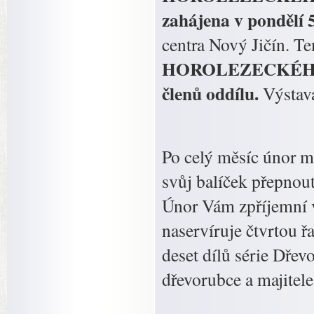
zahájena v pondělí 
centra Nový Jičín. T
HOROLEZECKÉHO O
členů oddílu.
Výstava
Po celý měsíc únor m
svůj balíček přepnou
Únor Vám zpříjemní v
naservíruje čtvrtou ř
deset dílů série Dřev
dřevorubce a majitele