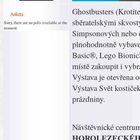
Ghostbusters (Krotite
Anketa
sběratelskými skvost
Sorry, there are no polls available at the
moment.
Simpsonových nebo d
plnohodnotně vybave
Basic®, Lego Bionic
místě zakoupit i vyb
Výstava je otevřena o
Výstava Svět kostiče
prázdniny.
Návštěvnické centru
HOROLEZECKÉHO OD