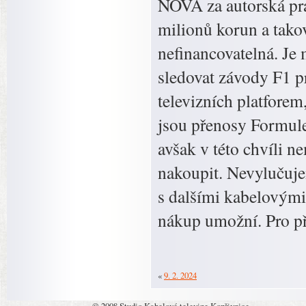
NOVA za autorská práv
milionů korun a takov
nefinancovatelná. Je 
sledovat závody F1 p
televizních platfore
jsou přenosy Formule 
avšak v této chvíli 
nakoupit. Nevylučuje
s dalšími kabelovými 
nákup umožní. Pro p
«
9. 2. 2024