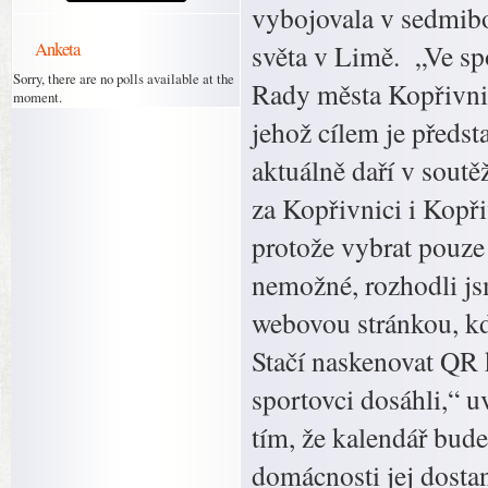
vybojovala v sedmibo
Anketa
světa v Limě. „Ve sp
Sorry, there are no polls available at the
Rady města Kopřivnice
moment.
jehož cílem je předst
aktuálně daří v soutě
za Kopřivnici i Kopř
protože vybrat pouze 
nemožné, rozhodli jsm
webovou stránkou, kd
Stačí naskenovat QR 
sportovci dosáhli,“ 
tím, že kalendář bud
domácnosti jej dosta