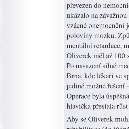
převezen do nemocnic
ukázalo na závažnou
vzácné onemocnění j
poloviny mozku. Způ
mentální retardace, m
Oliverek měl až 100 z
Po nasazení silné me
Brna, kde lékaři ve 
jediné možné řešení 
Operace byla úspěšná
hlavička přestala růst
Aby se Oliverek mohl
rehabilitace (4x týdn