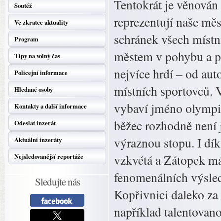
Tentokrát je věnován
Soutěž
reprezentují naše měs
Ve zkratce aktuality
schránek všech místn
Program
městem v pohybu a po
Tipy na volný čas
nejvíce hrdí – od au
Policejní informace
místních sportovců. V
Hledané osoby
vybaví jméno olympio
Kontakty a další informace
běžec rozhodně není 
Odeslat inzerát
výraznou stopu. I dí
Aktuální inzeráty
vzkvétá a Zátopek má
Nejsledovanější reportáže
fenomenálních výsledk
Sledujte nás
Kopřivnici daleko z
například talentovan