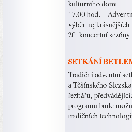
kulturního domu
17.00 hod. – Adven
výběr nejkrásnějších 
20. koncertní sezóny
SETKÁNÍ BETLEM
Tradiční adventní se
a Těšínského Slezska
řezbářů, předvádějíc
programu bude možné
tradičních technologi