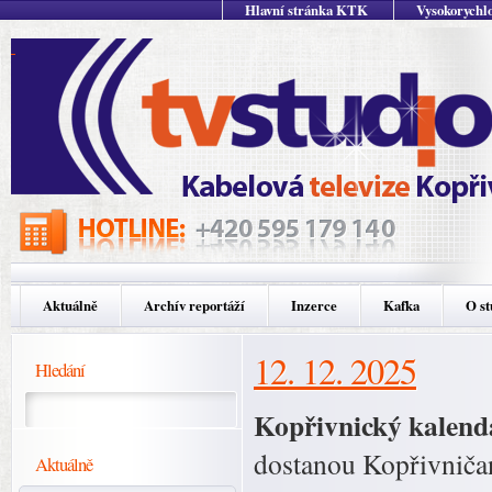
Hlavní stránka KTK
Vysokorychlo
Aktuálně
Archív reportáží
Inzerce
Kafka
O st
12. 12. 2025
Hledání
Kopřivnický kalend
dostanou Kopřivničan
Aktuálně