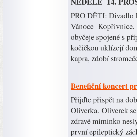
NEDĚLE 14. PROS
PRO DĚTI: Divadlo Ko
Vánoce Kopřivnice. 
obyčeje spojené s př
kočičkou uklízejí do
kapra, zdobí stromeč
Benefiční koncert p
Přijďte přispět na dob
Oliverka. Oliverek s
zdravé miminko nesly
první epileptický zách