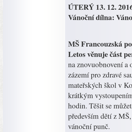
ÚTERÝ 13. 12. 201
Vánoční dílna: Váno
MŠ Francouzská poř
Letos věnuje část pe
na znovuobnovení a 
zázemí pro zdravé saun
mateřských škol v Ko
krátkým vystoupením 
hodin. Těšit se můžet
především dětí z MŠ,
vánoční punč.