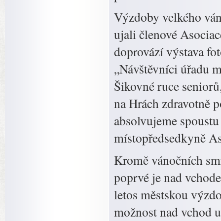
Výzdoby velkého váno
ujali členové Asocia
doprovází výstava foto
„Návštěvníci úřadu m
Šikovné ruce seniorů
na Hrách zdravotně po
absolvujeme spoustu
místopředsedkyně Aso
Kromě vánočních smr
poprvé je nad vchode
letos městskou výzd
možnost nad vchod um