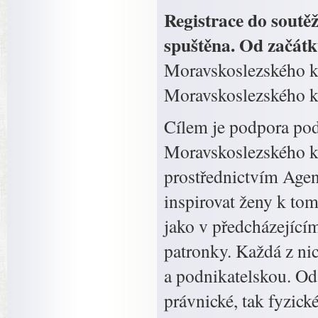
Registrace do soutě
spuštěna. Od začát
Moravskoslezského kr
Moravskoslezského kr
Cílem je podpora pod
Moravskoslezského kr
prostřednictvím Agent
inspirovat ženy k tom
jako v předcházejícím 
patronky. Každá z nic
a podnikatelskou. Od
právnické, tak fyzick