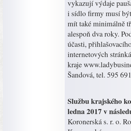
vykazují výdaje paušá
i sídlo firmy musí b
mít také minimálně tř
alespoň dva roky. Po
účasti, přihlašovací
internetových strán
kraje www.ladybusine
Šandová, tel. 595 69
Službu krajského ko
ledna 2017 v následu
Koronerská s. r. o. R