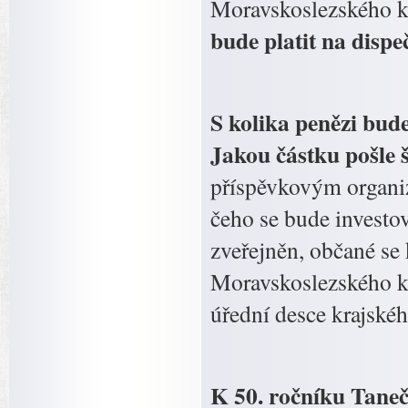
Moravskoslezského kra
bude platit na dispe
S kolika penězi bud
Jakou částku pošle
příspěvkovým organiz
čeho se bude investo
zveřejněn, občané se
Moravskoslezského kr
úřední desce krajské
K 50. ročníku Taneč