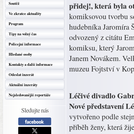
přidej!, která byla 
Soutěž
Ve zkratce aktuality
komiksovou tvorbu so
Program
hudebníka Jaromíra Š
Tipy na volný čas
odvozený z citátu Em
Policejní informace
komiksu, který Jaromí
Hledané osoby
Janem Novákem. Velko
Kontakty a další informace
muzeu Fojtství v Kop
Odeslat inzerát
Aktuální inzeráty
Léčivé divadlo Gabri
Nejsledovanější reportáže
Nové představení L
Sledujte nás
vytvořeno podle stej
příběh ženy, která ži