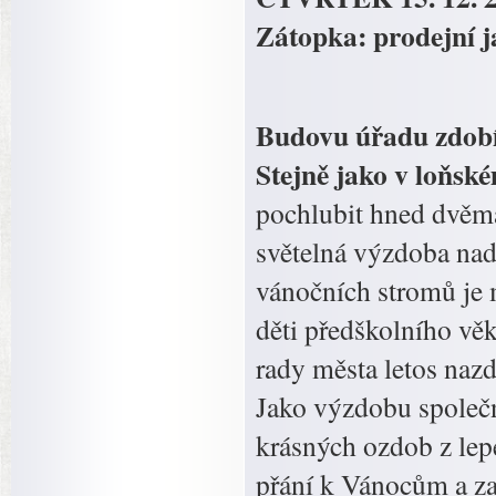
Zátopka: prodejní 
Budovu úřadu zdobí 
Stejně jako v loňské
pochlubit hned dvěm
světelná výzdoba nad
vánočních stromů je m
děti předškolního věk
rady města letos nazd
Jako výzdobu společn
krásných ozdob z lepe
přání k Vánocům a za