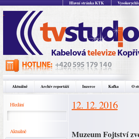
Hlavní stránka KTK
Vysokorychlo
Aktuálně
Archív reportáží
Inzerce
Kafka
O st
12. 12. 2016
Hledání
Aktuálně
Muzeum Fojtství zv