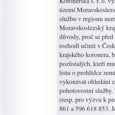
Koronerská s. r. o. vy
území Moravskoslezs
službu v regionu nem
Moravskoslezský kraj
důvody, proč se před
rozhodl učinit v Čes
krajského koronera, b
pozůstalých, kteří m
listu o prohlídce zem
vykonávat ohledání z
pohotovostní služby.
(resp. pro výzvu k pr
861 a 596 618 853. J