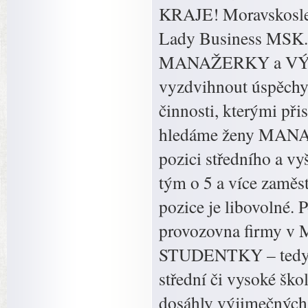
KRAJE! Moravskoslezs
Lady Business MSK. S
MANAŽERKY a VÝJI
vyzdvihnout úspěchy 
činnosti, kterými při
hledáme ženy MANAŽE
pozici středního a 
tým o 5 a více zaměs
pozice je libovolné. 
provozovna firmy v 
STUDENTKY – tedy ty
střední či vysoké šk
dosáhly výjimečných 