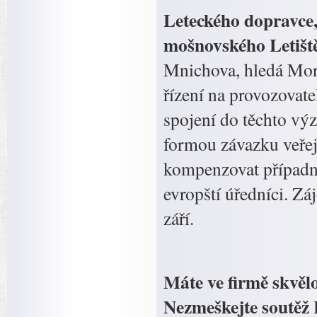
Leteckého dopravce, 
mošnovského Letišt
Mnichova, hledá Mora
řízení na provozovate
spojení do těchto vý
formou závazku veřej
kompenzovat případné 
evropští úředníci. Zá
září.
Máte ve firmě skvěl
Nezmeškejte sou