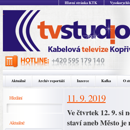
Hlavní stránka KTK
Vysokorychlo
Aktuálně
Archív reportáží
Inzerce
Kafka
O st
11. 9. 2019
Hledání
Ve čtvrtek 12. 9. si
staví aneb Město je 
Aktuálně