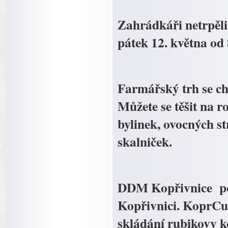
Zahrádkáři netrpěli
pátek 12. května od
Farmářský trh se ch
Můžete se těšit na r
bylinek, ovocných st
skalniček.
DDM Kopřivnice poř
Kopřivnici. KoprCub
skládání rubikovy k