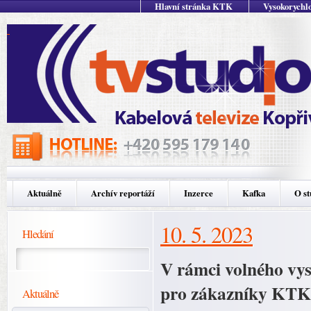
Hlavní stránka KTK
Vysokorychlo
Aktuálně
Archív reportáží
Inzerce
Kafka
O st
10. 5. 2023
Hledání
V rámci volného vysíl
pro zákazníky KTKd
Aktuálně