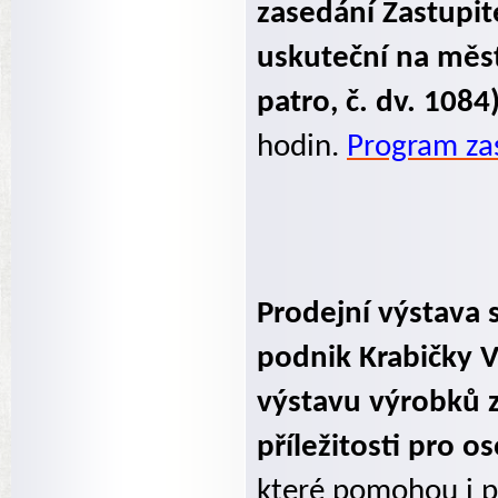
zasedání Zastupit
uskuteční na měst
patro, č. dv. 108
hodin.
Program zas
Prodejní výstava 
podnik Krabičky V
výstavu výrobků z
příležitosti pro
které pomohou i p