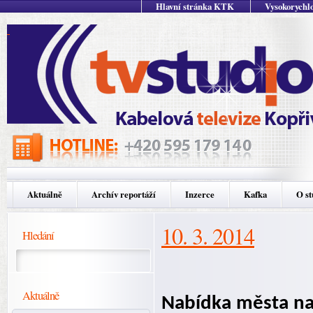
Hlavní stránka KTK
Vysokorychlo
Aktuálně
Archív reportáží
Inzerce
Kafka
O st
10. 3. 2014
Hledání
Aktuálně
Nabídka města na