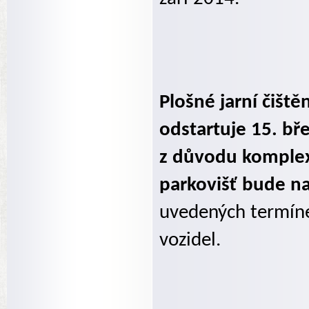
Plošné jarní čišt
odstartuje 15. bř
z důvodu komplex
parkovišť bude na
uvedených termín
vozidel.