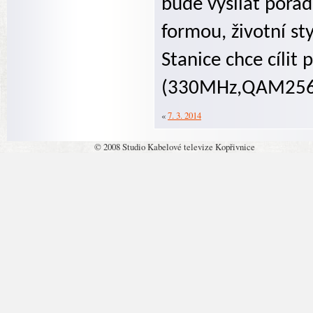
bude vysílat pora
formou, životní sty
Stanice chce cílit 
(330MHz,QAM256
«
7. 3. 2014
© 2008 Studio Kabelové televize Kopřivnice