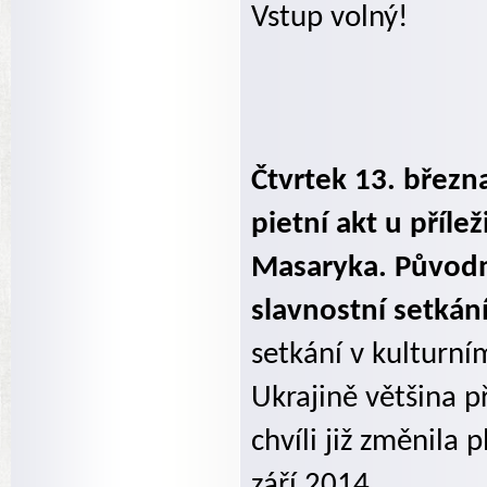
Vstup volný!
Čtvrtek 13. břez
pietní akt u příle
Masaryka. Původn
slavnostní setká
setkání v kulturní
Ukrajině většina př
chvíli již změnila 
září 2014.