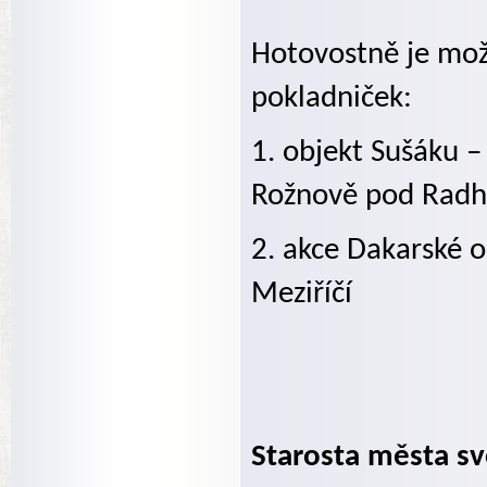
Hotovostně je mož
pokladniček:
1. objekt Sušáku –
Rožnově pod Rad
2. akce Dakarské 
Meziříčí
Starosta města sv