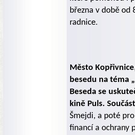
března v době od 8
radnice.
Město Kopřivnice,
besedu na téma „J
Beseda se uskuteč
kině Puls. Součá
Šmejdi, a poté pro
financí a ochrany 