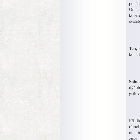
pohád
Omán.
kober
svateb
Ten, 
koná 
Sobot
dýňobr
grilov
Přijďt
rámci 
nich b
zmapuj