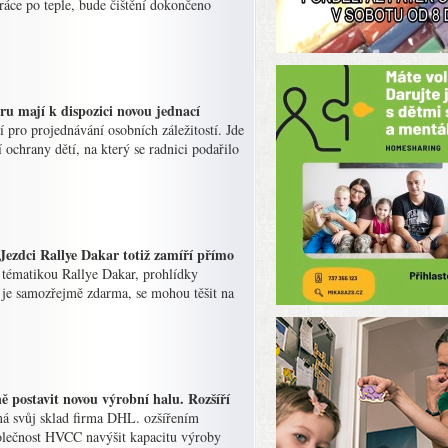
ráce po teple, bude čištění dokončeno
ru mají k dispozici novou jednací
í pro projednávání osobních záležitostí. Jde
 ochrany dětí, na který se radnici podařilo
 Jezdci Rallye Dakar totiž zamíří přímo
s tématikou Rallye Dakar, prohlídky
 je samozřejmě zdarma, se mohou těšit na
 postavit novou výrobní halu. Rozšíří
má svůj sklad firma DHL. ozšířením
polečnost HVCC navýšit kapacitu výroby