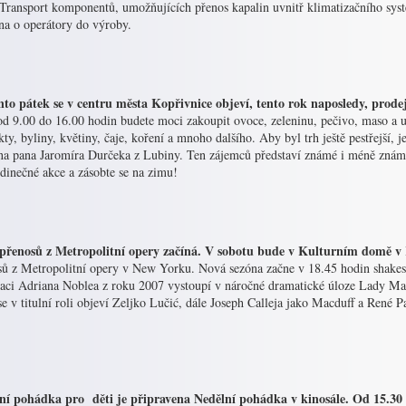
 Transport komponentů, umožňujících přenos kapalin uvnitř klimatizačního sys
na o operátory do výroby.
ento pátek se v centru města Kopřivnice objeví, tento rok naposledy, prod
od 9.00 do 16.00 hodin budete moci zakoupit ovoce, zeleninu, pečivo, maso a u
ty, byliny, květiny, čaje, koření a mnoho dalšího. Aby byl trh ještě pestřejší,
na pana Jaromíra Durčeka z Lubiny. Ten zájemců představí známé i méně známé
edinečné akce a zásobte se na zimu!
 přenosů z Metropolitní opery začíná. V sobotu bude v Kulturním domě v
sů z Metropolitní opery v New Yorku. Nová sezóna začne v 18.45 hodin shakes
naci Adriana Noblea z roku 2007 vystoupí v náročné dramatické úloze Lady Ma
e v titulní roli objeví Zeljko Lučić, dále Joseph Calleja jako Macduff a René 
ní pohádka pro děti je připravena Nedělní pohádka v kinosále. Od 15.30 