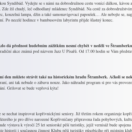
kou Syndibád. Vydejte se s námi na dobrodružnou cestu vonící dálkou, kávo
 Zde žil chudý, leč odhodlaný mládenec Syndibád. Na cestě za dobrodružstvím
ec, kouzelná lampa, džin a také samonavigovací papoušek… Ale nebojte se, nap
ní. Po necelé hodince v bambusovém labyrintu přijde šťastný konec.
kdo dá přednost hudebním zážitkům nesmí chybět v neděli ve Štramberk
tradiční akce známá pod názvem Jazz U Písařů. Od 17.00 hodin se Vám předsta
ní den můžete strávit také na historickém hradu Štramberk. Ačkoli se n
aní, ani tak nebude o zábavu nouze. Jako náhradní program si pro vás provozov
ání. Grilovat se bude vepřová kýta!
e se nechat inspirovat kopřivnickými seniory. Již třetím rokem organizuje kopři
kterého je pro dříve narozené Kopřivničany připravena řada pohybových, kultu
ude výstava k výročí 25 let seniorské pěší turistiky, jejíž vernisáž bude spojena
e historii i současnou činnost Klubu pěší turistiky působícího při místním klub