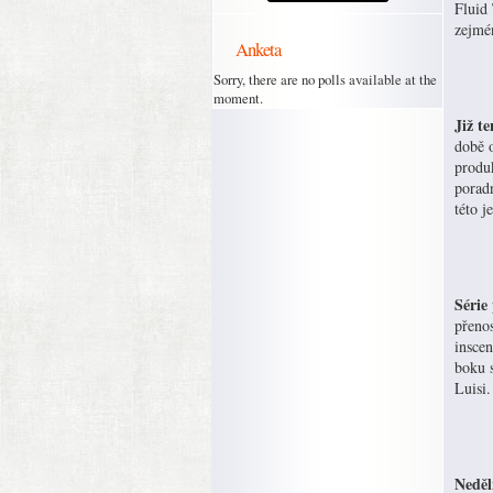
Fluid
zejmé
Anketa
Sorry, there are no polls available at the
moment.
Již t
době 
produk
porad
této j
Série
přeno
insce
boku s
Luisi.
Neděl