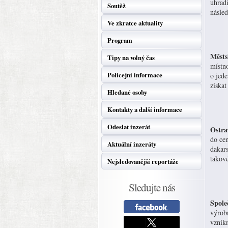
uhradí
Soutěž
násle
Ve zkratce aktuality
Program
Městs
Tipy na volný čas
místno
Policejní informace
o jede
získa
Hledané osoby
Kontakty a další informace
Odeslat inzerát
Ostra
do cen
Aktuální inzeráty
dakar
takov
Nejsledovanější reportáže
Sledujte nás
Spole
výrob
vznikn