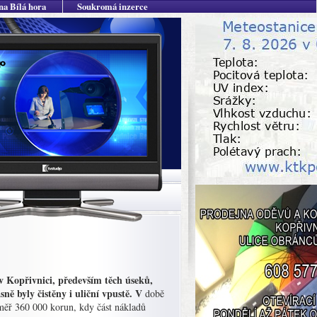
na Bílá hora
Soukromá inzerce
v Kopřivnici, především těch úseků,
ně byly čistěny i uliční vpustě. V
době
éměř 360 000 korun, kdy část nákladů