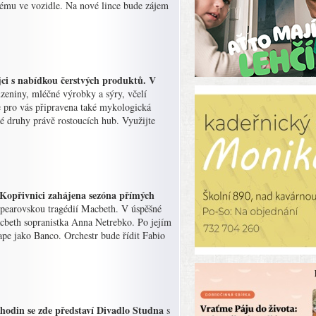
tému ve vozidle. Na nové lince bude zájem
ejci s nabídkou čerstvých produktů. V
zeniny, mléčné výrobky a sýry, včelí
 je pro vás připravena také mykologická
 druhy právě rostoucích hub. Využijte
 Kopřivnici zahájena sezóna přímých
pearovskou tragédií Macbeth. V úspěšné
cbeth sopranistka Anna Netrebko. Po jejím
Pape jako Banco. Orchestr bude řídit Fabio
hodin se zde představí Divadlo Studna
s