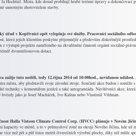
 fa Hochtief. Místa, kde dosud probíhají hrubé terénní úpravy a dokončovací p
dně samotným zhotovitelem stavby.
ký úřad v Kopřivnici opět vylepšuje své služby. Pracovníci sociálního odbo
st, která jejich klientům poskytne příjemnější a především diskrétnější prostřed
n z výstupů projektu zaměřeného na zkvalitnění činnosti orgánů sociálně-právní
t téměř dvoumilionovou dotaci.
va zažije tuto neděli, tedy 12.října 2014 od 10:00hod., nevídanou událost.
tra města, aby představili svoje závodní stroje. Součástí akce budou i soutěže 
ské techniky s komentářem jezdců a také autogramiáda. Návštěvníci akce, která
é hvězdy jako je Josef Macháček, Ivo Kaštan nebo Vlastimil Vildman.
čnost Halla Visteon Climate Control Corp. (HVCC) plánuje v Novém Jičíně
ní kapacity ve městě, a to v průmyslové zóně na okraji Nového Jičína, kde už 
e více než pět a půl tisíce metrů čtverečních výrobní plochy, díky níž může s