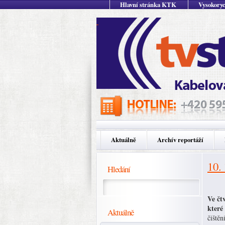
Hlavní stránka KTK
Vysokoryc
Aktuálně
Archív reportáží
10.
Hledání
Ve čt
které
Aktuálně
čištěn