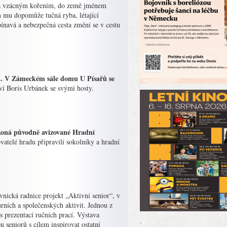
u a vzácným kořením, do země jménem
 mu dopomůže tučná ryba, létající
ínavá a nebezpečná cesta změní se v cestu
u. V Zámeckém sále domu U Písařů se
ví Boris Urbánek se svými hosty.
ekoná původně avizované Hradní
atelé hradu připravili sokolníky a hradní
vnická radnice projekt „Aktivní senior“, v
rních a společenských aktivit. Jednou z
 s prezentací ručních prací. Výstava
.
u seniorů s cílem inspirovat ostatní