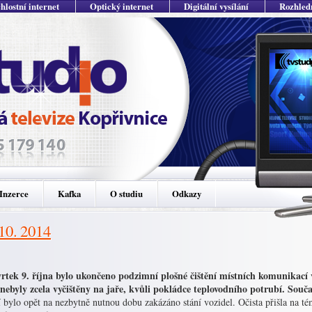
hlostní internet
Optický internet
Digitální vysílání
Rozhled
Inzerce
Kafka
O studiu
Odkazy
 10. 2014
vrtek 9. října bylo ukončeno podzimní plošné čištění místních komunikací 
 nebyly zcela vyčištěny na jaře, kvůli pokládce teplovodního potrubí. Součas
í bylo opět na nezbytně nutnou dobu zakázáno stání vozidel. Očista přišla na t