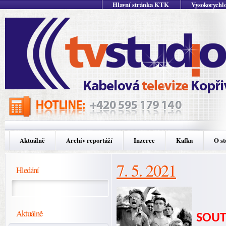
Hlavní stránka KTK
Vysokorychlo
Aktuálně
Archív reportáží
Inzerce
Kafka
O st
7. 5. 2021
Hledání
Aktuálně
SOUT