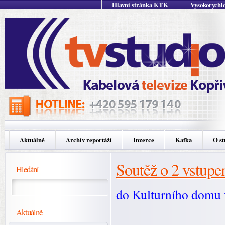
Hlavní stránka KTK
Vysokorychlo
Aktuálně
Archív reportáží
Inzerce
Kafka
O st
Soutěž o 2 vstup
Hledání
do Kulturního domu v
Aktuálně