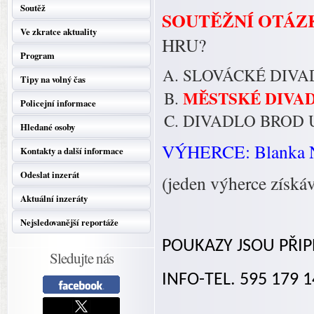
Soutěž
SOUTĚŽNÍ OTÁZ
Ve zkratce aktuality
HRU?
Program
SLOVÁCKÉ DIVA
Tipy na volný čas
MĚSTSKÉ DIVAD
Policejní informace
DIVADLO BROD 
Hledané osoby
VÝHERCE: Blanka Na
Kontakty a další informace
Odeslat inzerát
(jeden výherce získá
Aktuální inzeráty
Nejsledovanější reportáže
POUKAZY JSOU PŘIP
Sledujte nás
INFO-TEL. 595 179 1