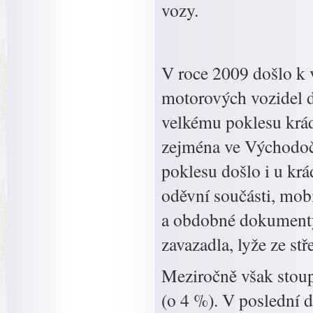
vozy.
V roce 2009 došlo k
motorových vozidel d
velkému poklesu krá
zejména ve Východoč
poklesu došlo i u krá
oděvní součásti, mobi
a obdobné dokumenty,
zavazadla, lyže ze stř
Meziročně však stoup
(o 4 %). V poslední d