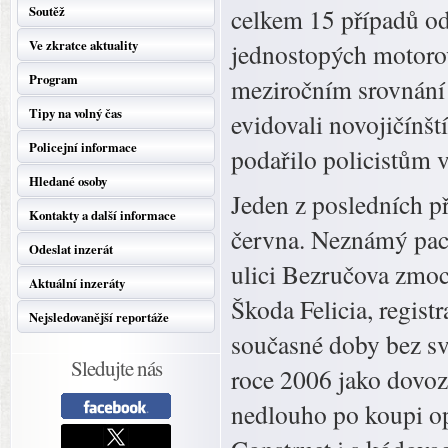
Soutěž
celkem 15 případů od
Ve zkratce aktuality
jednostopých motorov
Program
meziročním srovnání
Tipy na volný čas
evidovali novojičínšt
Policejní informace
podařilo policistům 
Hledané osoby
Jeden z posledních př
Kontakty a další informace
června. Neznámý pach
Odeslat inzerát
ulici Bezručova zmoc
Aktuální inzeráty
Škoda Felicia, regist
Nejsledovanější reportáže
současné doby bez svo
Sledujte nás
roce 2006 jako dovoz 
nedlouho po koupi op