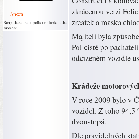
Construct i s kódovac
zkrácenou verzi Felici
Anketa
zrcátek a maska chlad
Sorry, there are no polls available at the
moment.
Majiteli byla způsobe
Policisté po pachatel
odcizeném vozidle usi
Krádeže motorových 
V roce 2009 bylo v 
vozidel. Z toho 94,5
dvoustopá.
Dle pravidelných stat