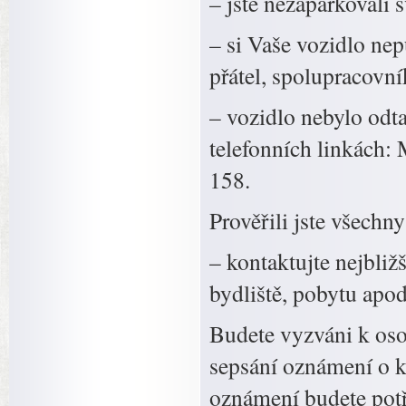
– jste nezaparkovali 
– si Vaše vozidlo nep
přátel, spolupracovní
– vozidlo nebylo odta
telefonních linkách: 
158.
Prověřili jste všechn
– kontaktujte nejbliž
bydliště, pobytu apod
Budete vyzváni k osob
sepsání oznámení o k
oznámení budete potř