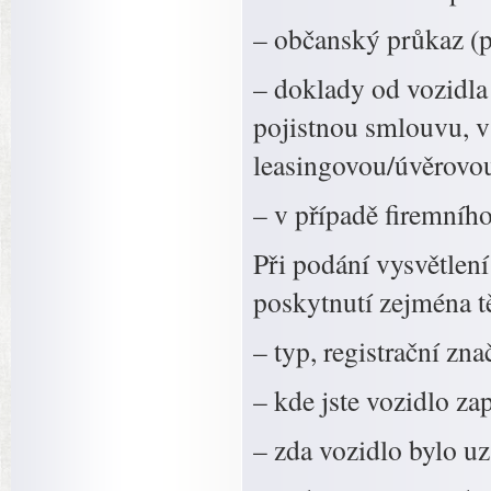
– občanský průkaz (p
– doklady od vozidla 
pojistnou smlouvu, v
leasingovou/úvěrovo
– v případě firemníh
Při podání vysvětlen
poskytnutí zejména t
– typ, registrační zna
– kde jste vozidlo za
– zda vozidlo bylo u