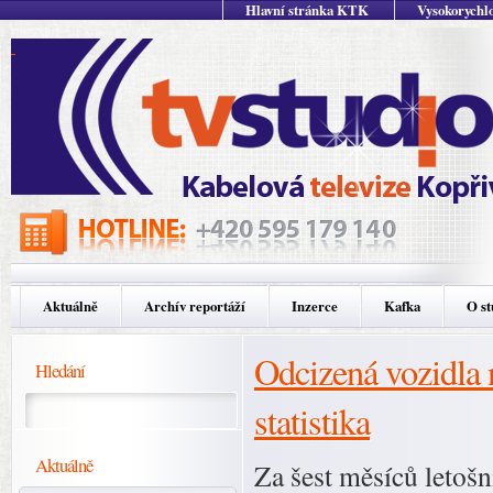
Hlavní stránka KTK
Vysokorychlo
Aktuálně
Archív reportáží
Inzerce
Kafka
O st
Odcizená vozidla 
Hledání
statistika
Aktuálně
Za šest měsíců letošn