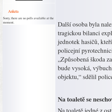
Anketa
Sorry, there are no polls available at the
Další osoba byla nal
moment.
tragickou bilanci exp
jednotek hasičů, kteří
policejní pyrotechnic
„Způsobená škoda zat
bude vysoká, výbuch 
objektu,“ sdělil polic
Na toaletě se nescho
Na toaletě jedné z os