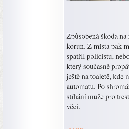
Způsobená škoda na m
korun. Z místa pak mě
spatřil policistu, ne
který současně propá
ještě na toaletě, kde
automatu. Po shromážd
stíhání muže pro tres
věci.