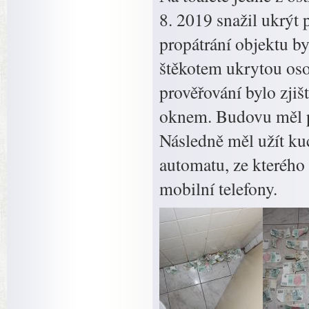
8. 2019 snažil ukrýt
propátrání objektu by
štěkotem ukrytou oso
prověřování bylo zjiš
oknem. Budovu měl pr
Následně měl užít ku
automatu, ze kterého 
mobilní telefony.