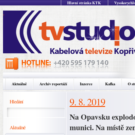
Hlavní stránka KTK
Vysokorychlo
Aktuálně
Archív reportáží
Inzerce
Kafka
O st
9. 8. 2019
Hledání
Na Opavsku explodo
munici. Na místě ze
Aktuálně