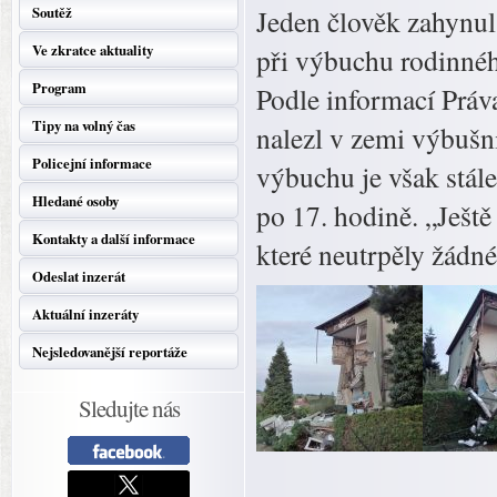
Soutěž
Jeden člověk zahynul
Ve zkratce aktuality
při výbuchu rodinné
Program
Podle informací Práv
Tipy na volný čas
nalezl v zemi výbušni
Policejní informace
výbuchu je však stál
Hledané osoby
po 17. hodině. „Ješt
Kontakty a další informace
které neutrpěly žádné
Odeslat inzerát
Aktuální inzeráty
Nejsledovanější reportáže
Sledujte nás