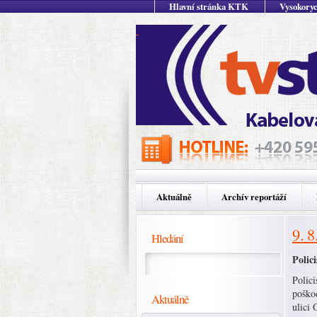
Hlavní stránka KTK
Vysokoryc
Aktuálně
Archív reportáží
9. 8
Hledání
Polic
Polic
poškod
Aktuálně
ulici 