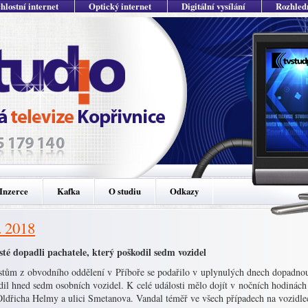
hlostní internet
Optický internet
Digitální vysílání
Rozhled
Inzerce
Kafka
O studiu
Odkazy
. 2018
isté dopadli pachatele, který poškodil sedm vozidel
istům z obvodního oddělení v Příboře se podařilo v uplynulých dnech dopadnou
il hned sedm osobních vozidel. K celé události mělo dojít v nočních hodinách 
Oldřicha Helmy a ulici Smetanova. Vandal téměř ve všech případech na vozidle