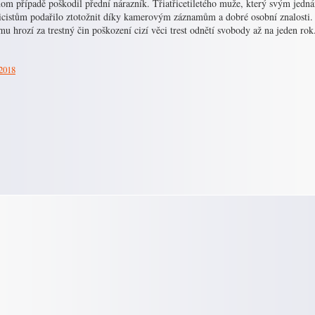
om případě poškodil přední nárazník. Třiatřicetiletého muže, který svým jedná
licistům podařilo ztotožnit díky kamerovým záznamům a dobré osobní znalosti.
u hrozí za trestný čin poškození cizí věci trest odnětí svobody až na jeden rok
 2018