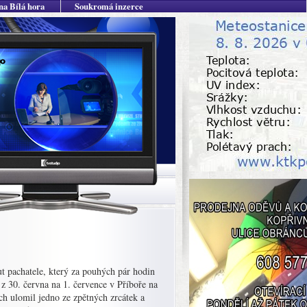
na Bílá hora
Soukromá inzerce
t pachatele, který za pouhých pár hodin
z 30. června na 1. července v Příboře na
ch ulomil jedno ze zpětných zrcátek a