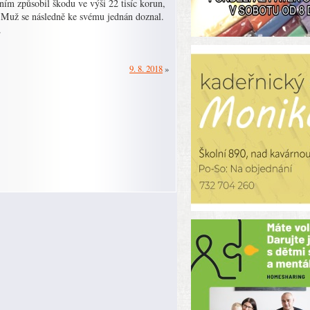
ním způsobil škodu ve výši 22 tisíc korun,
 Muž se následně ke svému jednán doznal.
.
9. 8. 2018
»