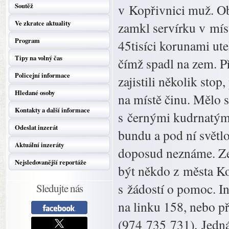
Soutěž
v Kopřivnici muž. Ob
Ve zkratce aktuality
zamkl servírku v mís
Program
45tisíci korunami ute
Tipy na volný čas
čímž spadl na zem. P
Policejní informace
zajistili několik sto
Hledané osoby
na místě činu. Mělo 
Kontakty a další informace
s černými kudrnatým
Odeslat inzerát
bundu a pod ní světl
Aktuální inzeráty
doposud neznáme. Ze
Nejsledovanější reportáže
být někdo z města Ko
s žádostí o pomoc. I
Sledujte nás
na linku 158, nebo p
(974 735 731). Jedná