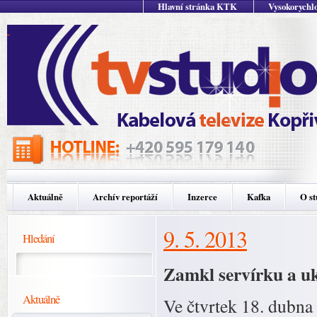
Hlavní stránka KTK
Vysokorychlo
Aktuálně
Archív reportáží
Inzerce
Kafka
O st
9. 5. 2013
Hledání
Zamkl servírku a uk
Aktuálně
Ve čtvrtek 18. dubna