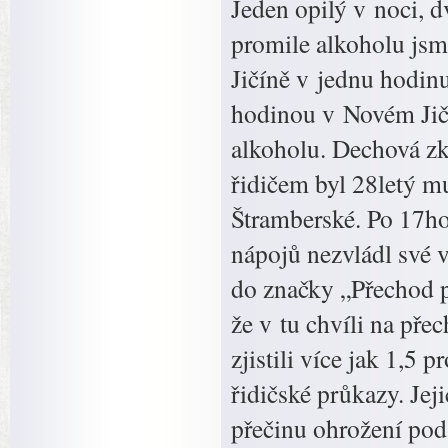
Jeden opilý v noci, d
promile alkoholu jsm
Jičíně v jednu hodinu
hodinou v Novém Jičí
alkoholu. Dechová zk
řidičem byl 28letý mu
Štramberské. Po 17ho
nápojů nezvládl své v
do značky „Přechod pr
že v tu chvíli na př
zjistili více jak 1,5
řidičské průkazy. Je
přečinu ohrožení pod