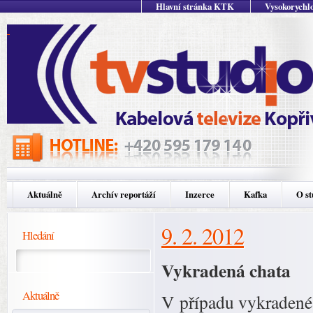
Hlavní stránka KTK
Vysokorychlo
Aktuálně
Archív reportáží
Inzerce
Kafka
O st
9. 2. 2012
Hledání
Vykradená chata
Aktuálně
V případu vykradené 