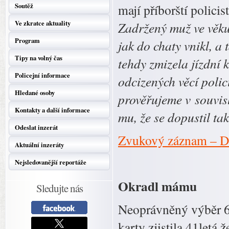
Soutěž
mají příborští policis
Ve zkratce aktuality
Zadržený muž ve věku
Program
jak do chaty vnikl, a
Tipy na volný čas
tehdy zmizela jízdní 
Policejní informace
odcizených věcí poli
Hledané osoby
prověřujeme v souvisl
Kontakty a další informace
mu, že se dopustil ta
Odeslat inzerát
Zvukový záznam – D
Aktuální inzeráty
Nejsledovanější reportáže
Okradl mámu
Sledujte nás
Neoprávněný výběr 6 
karty zjistila 41letá