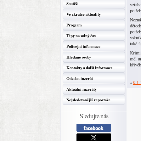
Soutěž
vztaho
potře
Ve zkratce aktuality
Neznám
Program
dětech
potřeb
Tipy na volný čas
vskut
také 
Policejní informace
Krimin
Hledané osoby
měl u
křivéh
Kontakty a další informace
Odeslat inzerát
«
8. 1.
Aktuální inzeráty
Nejsledovanější reportáže
Sledujte nás