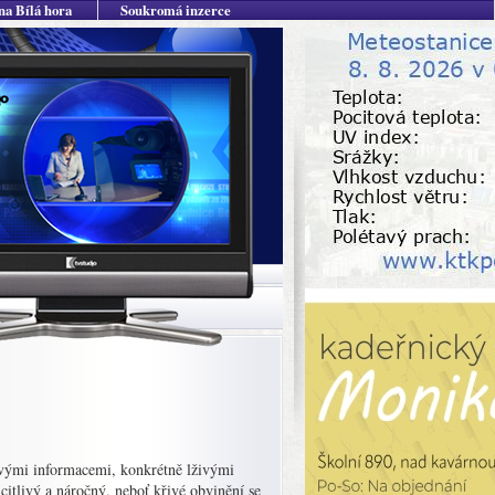
na Bílá hora
Soukromá inzerce
ivými informacemi, konkrétně lživými
citlivý a náročný, neboť křivé obvinění se