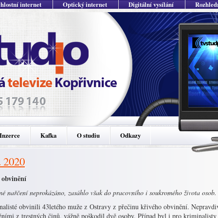
hlostní internet
Optický internet
Digitální vysílání
Rozhled
Inzerce
Kafka
O studiu
Odkazy
. 2020
 obvinění
né nařčení neprokázáno, zasáhlo však do pracovního i soukromého života osob.
nalisté obvinili 43letého muže z Ostravy z přečinu křivého obvinění. Nepravd
ními z trestných činů, vážně poškodil dvě osoby. Případ byl i pro kriminalisty 