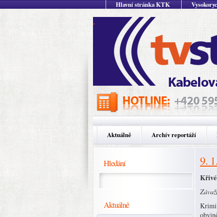
Hlavní stránka KTK
Vysokoryc
Aktuálně
Archív reportáží
9. 1
Hledání
Křivé
Závaž
Aktuálně
Krimi
obvině