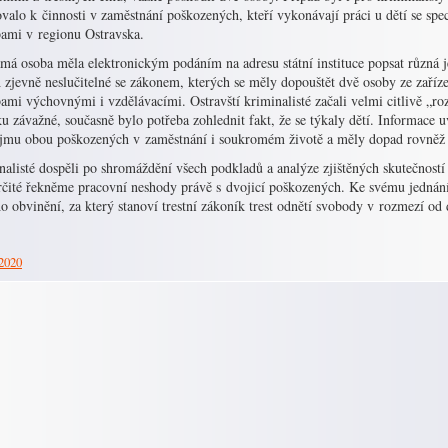
valo k činnosti v zaměstnání poškozených, kteří vykonávají práci u dětí se s
bami v regionu Ostravska.
á osoba měla elektronickým podáním na adresu státní instituce popsat různá j
 zjevně neslučitelné se zákonem, kterých se měly dopouštět dvě osoby ze zaříze
ami výchovnými i vzdělávacími. Ostravští kriminalisté začali velmi citlivě „ro
ku závažné, současně bylo potřeba zohlednit fakt, že se týkaly dětí. Informac
újmu obou poškozených v zaměstnání i soukromém životě a měly dopad rovněž 
alisté dospěli po shromáždění všech podkladů a analýze zjištěných skutečností 
rčité řekněme pracovní neshody právě s dvojicí poškozených. Ke svému jednání 
o obvinění, za který stanoví trestní zákoník trest odnětí svobody v rozmezí od
 2020