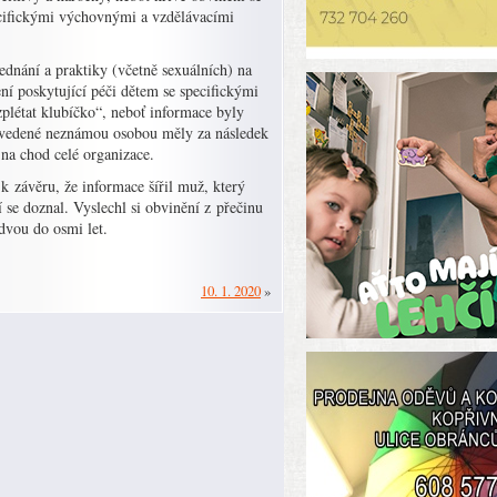
pecifickými výchovnými a vzdělávacími
ednání a praktiky (včetně sexuálních) na
ní poskytující péči dětem se specifickými
zplétat klubíčko“, neboť informace byly
e uvedené neznámou osobou měly za následek
na chod celé organizace.
k závěru, že informace šířil muž, který
se doznal. Vyslechl si obvinění z přečinu
 dvou do osmi let.
10. 1. 2020
»