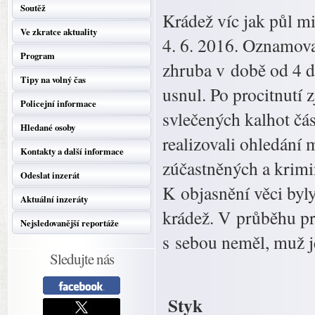
Soutěž
Krádež víc jak půl m
Ve zkratce aktuality
4. 6. 2016. Oznamovat
Program
zhruba v době od 4 d
Tipy na volný čas
usnul. Po procitnutí 
Policejní informace
svlečených kalhot čás
Hledané osoby
realizovali ohledání 
Kontakty a další informace
zúčastněných a krimin
Odeslat inzerát
K objasnění věci byly
Aktuální inzeráty
krádež. V průběhu pr
Nejsledovanější reportáže
s sebou neměl, muž j
Sledujte nás
Styk