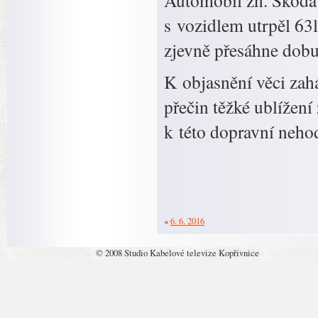
Automobil zn. Škoda F
s vozidlem utrpěl 63l
zjevně přesáhne dobu 
K objasnění věci zahá
přečin těžké ublížení
k této dopravní neho
«
6. 6. 2016
© 2008 Studio Kabelové televize Kopřivnice