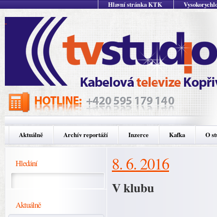
Hlavní stránka KTK
Vysokorychlo
Aktuálně
Archív reportáží
Inzerce
Kafka
O st
8. 6. 2016
Hledání
V klubu
Aktuálně