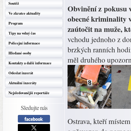
Soutěž
Obvinění z pokusu v
Ve zkratce aktuality
obecné kriminality v
Program
zaútočit na muže, k
Tipy na volný čas
vchodu jednoho z do
Policejní informace
brzkých ranních hodi
Hledané osoby
měl druhého upozorni
Kontakty a další informace
Odeslat inzerát
Aktuální inzeráty
Nejsledovanější reportáže
Sledujte nás
Ostrava, kteří míste