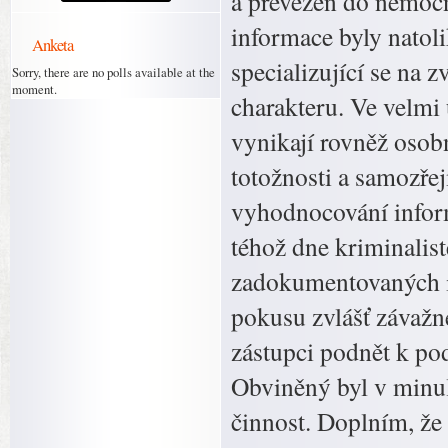
a převezen do nemocni
informace byly natolik
Anketa
specializující se na 
Sorry, there are no polls available at the
moment.
charakteru. Ve velmi 
vynikají rovněž osobní
totožnosti a samozře
vyhodnocování inform
téhož dne kriminalist
zadokumentovaných i
pokusu zvlášť závažné
zástupci podnět k po
Obviněný byl v minul
činnost. Doplním, že 