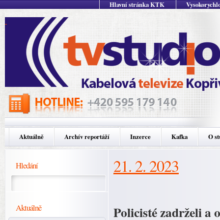
Hlavní stránka KTK
Vysokorychlo
Aktuálně
Archív reportáží
Inzerce
Kafka
O st
21. 2. 2023
Hledání
Aktuálně
Policisté zadrželi a