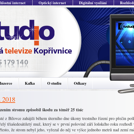
hlostní internet
Optický internet
Digitální vysílání
Rozhled
Inzerce
Kafka
O studiu
Odkazy
. 2018
zením stromu způsobil škodu za téměř 25 tisíc
sté z Bílovce zahájili během úterního dne úkony trestního řízení pro přečin pošk
elý třiašedesátiletý muž, který se v první polovině září loňského roku rozhodl
řesto, že strom nebyl jeho, vyřezal do něj ve výšce jednoho metrů nad zemí ručn