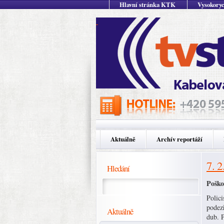
Hlavní stránka KTK
Vysokoryc
Aktuálně
Archív reportáží
7. 2
Hledání
Poško
Polici
podezř
Aktuálně
dub. P