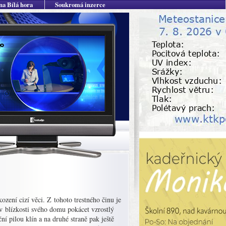
na Bílá hora
Soukromá inzerce
ození cizí věci. Z tohoto trestného činu je
 v blízkosti svého domu pokácet vzrostlý
í pilou klín a na druhé straně pak ještě