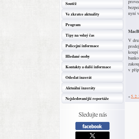
proved
Soutěž
bezpeč
nyní 
Ve zkratce aktuality
Program
MacBo
Tipy na volný čas
V druh
Policejní informace
prode
koupí 
Hledané osoby
bankov
zakou
Kontakty a další informace
v pří
Odeslat inzerát
Aktuální inzeráty
«
5. 2.
Nejsledovanější reportáže
Sledujte nás