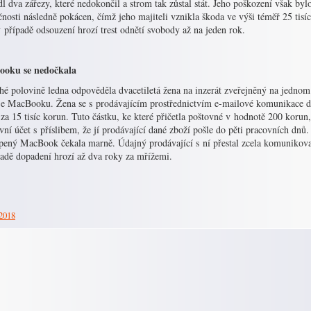
l dva zářezy, které nedokončil a strom tak zůstal stát. Jeho poškození však byl
nosti následně pokácen, čímž jeho majiteli vznikla škoda ve výši téměř 25 tisí
v případě odsouzení hrozí trest odnětí svobody až na jeden rok.
oku se nedočkala
é polovině ledna odpověděla dvacetiletá žena na inzerát zveřejněný na jednom 
je MacBooku. Žena se s prodávajícím prostřednictvím e-mailové komunikace 
za 15 tisíc korun. Tuto částku, ke které přičetla poštovné v hodnotě 200 koru
ní účet s příslibem, že jí prodávající dané zboží pošle do pěti pracovních dnů.
pený MacBook čekala marně. Údajný prodávající s ní přestal zcela komunikova
padě dopadení hrozí až dva roky za mřížemi.
 2018