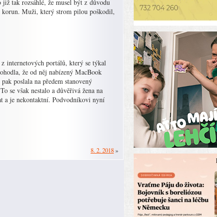
o již tak rozsáhlé, že musel být z důvodu
c korun. Muži, který strom pilou poškodil,
z internetových portálů, který se týkal
dohodla, že od něj nabízený MacBook
n, pak poslala na předem stanovený
 To se však nestalo a důvěřivá žena na
t a je nekontaktní. Podvodníkovi nyní
8. 2. 2018
»