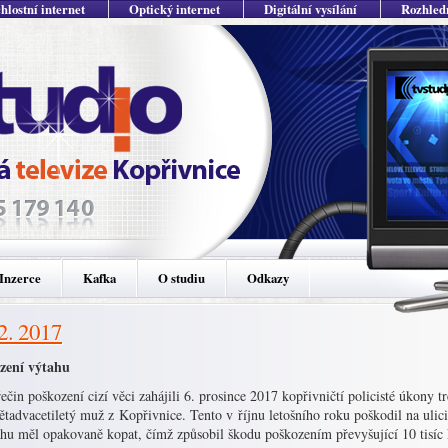
hlostní internet
Optický internet
Digitální vysílání
Rozhled
Inzerce
Kafka
O studiu
Odkazy
12. 2017
zení výtahu
ečin poškození cizí věci zahájili 6. prosince 2017 kopřivničtí policisté úkony t
ětadvacetiletý muž z Kopřivnice. Tento v říjnu letošního roku poškodil na uli
hu měl opakovaně kopat, čímž způsobil škodu poškozením převyšující 10 tisíc k