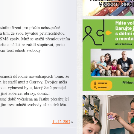
stního řízení pro přečin nebezpečné
 tím, že svou bývalou pětatřicetiletou
ím SMS zpráv. Muž se snažil přemlouváním
ita a nátlak se začali stupňovat, proto
ční trest odnětí svobody.
kutečností důvodně nasvědčujících tomu, že
 let starší muž z Ostravy. Dvojice měla
odat vybavení bytu, který ženě pronajal
 jiné koberce, obrazy, domácí
asné době vyčíslena na částku přesahující
jim trest odnětí svobody až na dvě léta.
11. 12. 2017
»