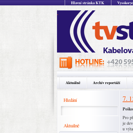
Hlavní stránka KTK
Vysokoryc
Aktuálně
Archív reportáží
7. 
Hledání
Poško
Pro př
je dev
Aktuálně
u výta