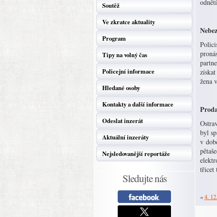
odnětí
Soutěž
Ve zkratce aktuality
Nebez
Program
Polici
pronás
Tipy na volný čas
partn
Policejní informace
získat
žena v
Hledané osoby
Kontakty a další informace
Proda
Odeslat inzerát
Ostrav
byl sp
Aktuální inzeráty
v době
pětaše
Nejsledovanější reportáže
elektr
třicet
Sledujte nás
«
4. 12