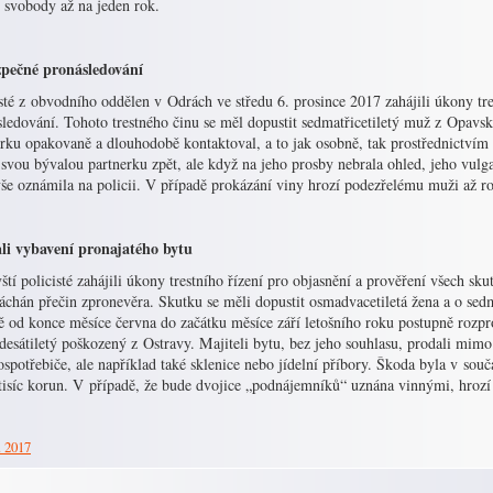
 svobody až na jeden rok.
pečné pronásledování
sté z obvodního oddělen v Odrách ve středu 6. prosince 2017 zahájili úkony tre
ledování. Tohoto trestného činu se měl dopustit sedmatřicetiletý muž z Opavska
erku opakovaně a dlouhodobě kontaktoval, a to jak osobně, tak prostřednictv
 svou bývalou partnerku zpět, ale když na jeho prosby nebrala ohled, jeho vulgar
še oznámila na policii. V případě prokázání viny hrozí podezřelému muži až ro
li vybavení pronajatého bytu
ští policisté zahájili úkony trestního řízení pro objasnění a prověření všech s
áchán přečin zpronevěra. Skutku se měli dopustit osmadvacetiletá žena a o sedm
 od konce měsíce června do začátku měsíce září letošního roku postupně rozpr
desátiletý poškozený z Ostravy. Majiteli bytu, bez jeho souhlasu, prodali mimo
ospotřebiče, ale například také sklenice nebo jídelní příbory. Škoda byla v souč
 tisíc korun. V případě, že bude dvojice „podnájemníků“ uznána vinnými, hrozí 
. 2017