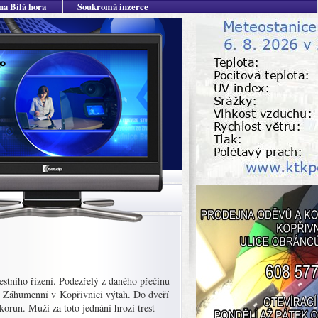
na Bílá hora
Soukromá inzerce
restního řízení. Podezřelý z daného přečinu
ci Záhumenní v Kopřivnici výtah. Do dveří
orun. Muži za toto jednání hrozí trest