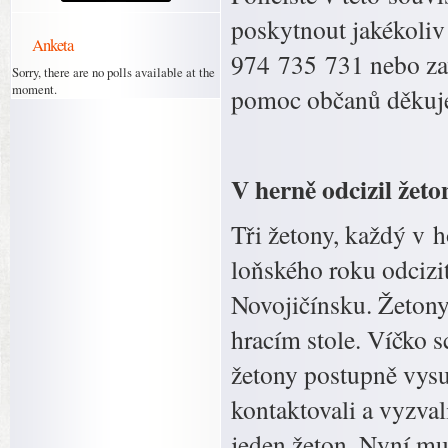
poskytnout jakékoliv 
Anketa
974 735 731 nebo zav
Sorry, there are no polls available at the
moment.
pomoc občanů děkuj
V herně odcizil žeton
Tři žetony, každý v 
loňského roku odcizit
Novojičínsku. Žetony
hracím stole. Víčko 
žetony postupně vysun
kontaktovali a vyzval
jeden žeton. Nyní mu 