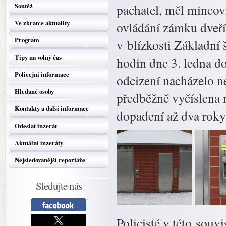
Soutěž
pachatel, měl mincovn
Ve zkratce aktuality
ovládání zámku dveří 
Program
v blízkosti Základní
Tipy na volný čas
hodin dne 3. ledna d
Policejní informace
odcizení nacházelo n
Hledané osoby
předběžně vyčíslena n
Kontakty a další informace
dopadení až dva roky
Odeslat inzerát
Aktuální inzeráty
Nejsledovanější reportáže
Sledujte nás
Policisté v této souvi