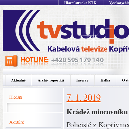
Hlavní stránka KTK
Vysokorychlo
Aktuálně
Archív reportáží
Inzerce
Kafka
O st
7. 1. 2019
Hledání
Krádež mincovníku
Aktuálně
Policisté z Kopřivni