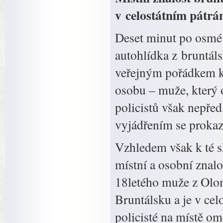
v celostátním pátrá
Deset minut po osmé 
autohlídka z bruntá
veřejným pořádkem ko
osobu – muže, který 
policistů však nepřed
vyjádřením se prokaz
Vzhledem však k té sk
místní a osobní znalo
18letého muže z Olo
Bruntálsku a je v cel
policisté na místě om