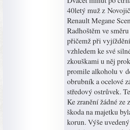
Dvacet minut po čtrn
40letý muž z Novojič
Renault Megane Sceni
Radhoštěm ve směru 
přičemž při vyjížděn
vzhledem ke své siln
zkouškami u něj prok
promile alkoholu v dec
obrubník a ocelové z
středový ostrůvek. Ten
Ke zranění žádné ze 
škoda na majetku byla
korun. Výše uvedený