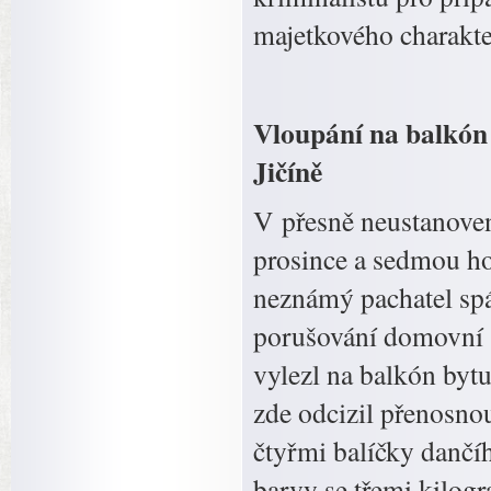
majetkového charakte
Vloupání na balkón
Jičíně
V přesně neustanove
prosince a sedmou ho
neznámý pachatel spá
porušování domovní s
vylezl na balkón byt
zde odcizil přenosnou
čtyřmi balíčky dančí
barvy se třemi kilog