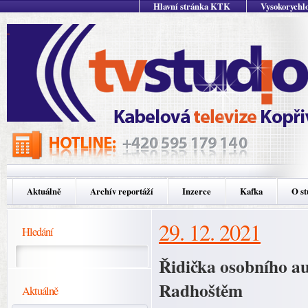
Hlavní stránka KTK
Vysokorychlo
Aktuálně
Archív reportáží
Inzerce
Kafka
O st
29. 12. 2021
Hledání
Řidička osobního au
Radhoštěm
Aktuálně