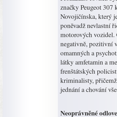
značky Peugeot 307 k 
Novojičínska, který j
poněvadž nevlastní ř
motorových vozidel. 
negativně, pozitivní
omamných a psychotro
látky amfetamin a met
frenštátských policis
kriminalisty, přičemž 
jednání a chování vš
Neoprávněné odloven