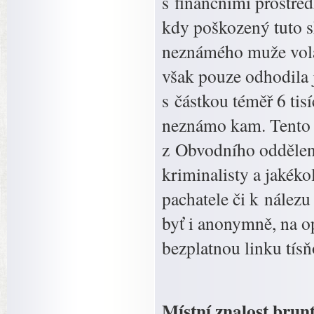
s finančními prostřed
kdy poškozený tuto sk
neznámého muže volat
však pouze odhodila
s částkou téměř 6 tis
neznámo kam. Tento p
z Obvodního oddělen
kriminalisty a jakéko
pachatele či k nálezu 
byť i anonymně, na o
bezplatnou linku tísň
Místní znalost brunt