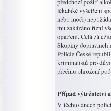
předchozí požití alko
lékařské vyšetření s
nebo moči) nepožádal
mu zakázáno řízní vš
opatření. Celá záležit
Skupiny dopravních 
Policie České republ
kriminalistů pro dův
přečinu ohrožení pod
Případ výtržnictví 
V těchto dnech polic