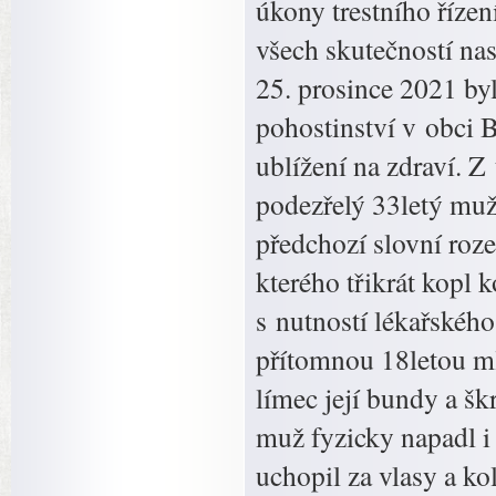
úkony trestního řízen
všech skutečností nas
25. prosince 2021 by
pohostinství v obci B
ublížení na zdraví. Z
podezřelý 33letý muž
předchozí slovní roz
kterého třikrát kopl 
s nutností lékařského
přítomnou 18letou ml
límec její bundy a šk
muž fyzicky napadl i
uchopil za vlasy a ko