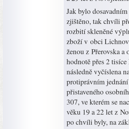
Jak bylo dosavadním
zjištěno, tak chvíli 
rozbití skleněné výp
zboží v obci Lichnov
ženou z Přerovska a o
hodnotě přes 2 tisíce
následně vyčíslena na
protiprávním jednání
přistaveného osobníh
307, ve kterém se nac
věku 19 a 22 let z No
po chvíli byly, na zá