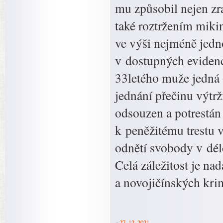
mu způsobil nejen zra
také roztržením mik
ve výši nejméně jedno
v dostupných evidenc
33letého muže jedná 
jednání přečinu výtr
odsouzen a potrestá
k peněžitému trestu 
odnětí svobody v dél
Celá záležitost je na
a novojičínských krim
«
27. 12. 2021