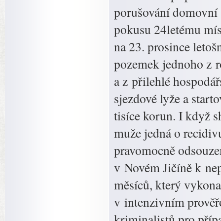
porušování domovní s
pokusu 24letému mís
na 23. prosince leto
pozemek jednoho z r
a z přilehlé hospodář
sjezdové lyže a start
tisíce korun. I když 
muže jedná o recidivu
pravomocně odsouzen
v Novém Jičíně k nep
měsíců, který vykonal
v intenzivním prověřo
kriminalistů pro příp