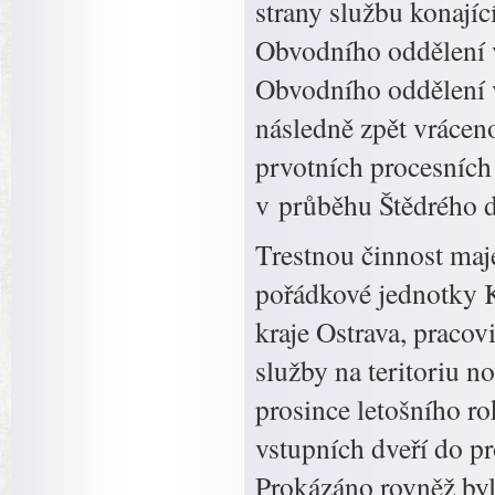
strany službu konajíc
Obvodního oddělení v
Obvodního oddělení v
následně zpět vrácen
prvotních procesních
v průběhu Štědrého 
Trestnou činnost maje
pořádkové jednotky K
kraje Ostrava, pracov
služby na teritoriu n
prosince letošního ro
vstupních dveří do p
Prokázáno rovněž byl