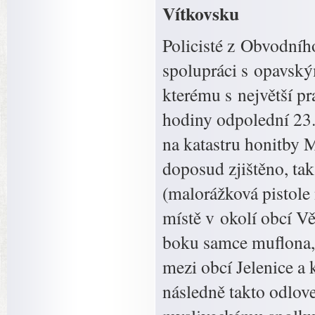
Vítkovsku
Policisté z Obvodníh
spolupráci s opavským
kterému s největší p
hodiny odpolední 23.
na katastru honitby 
doposud zjištěno, ta
(malorážková pistol
místě v okolí obcí Vě
boku samce muflona, j
mezi obcí Jelenice a
následně takto odlov