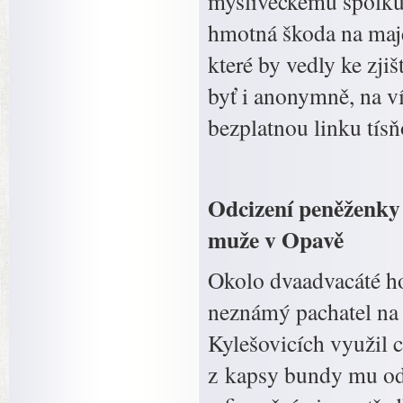
mysliveckému spolku,
hmotná škoda na majet
které by vedly ke zjiš
byť i anonymně, na v
bezplatnou linku tísň
Odcizení peněženky 
muže v Opavě
Okolo dvaadvacáté ho
neznámý pachatel na
Kylešovicích využil 
z kapsy bundy mu od