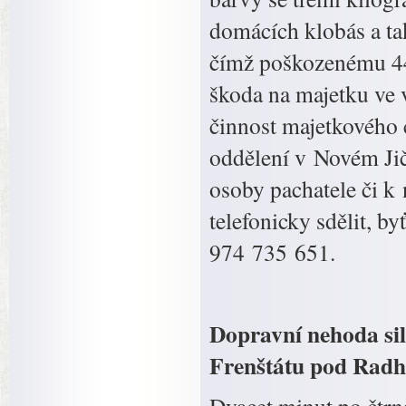
domácích klobás a ta
čímž poškozenému 44
škoda na majetku ve v
činnost majetkového 
oddělení v Novém Jičí
osoby pachatele či k 
telefonicky sdělit, b
974 735 651.
Dopravní nehoda sil
Frenštátu pod Rad