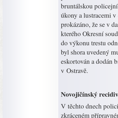
bruntálskou policejn
úkony a lustracemi v
prokázáno, že se v d
kterého Okresní soud 
do výkonu trestu odn
byl shora uvedený mu
eskortován a dodán b
v Ostravě.
Novojičínský recidiv
V těchto dnech polic
zkráceném přípravném