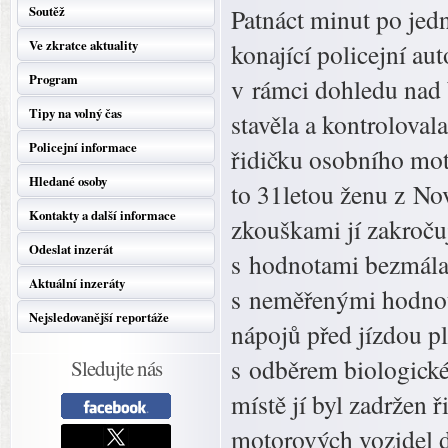
Soutěž
Patnáct minut po jed
Ve zkratce aktuality
konající policejní a
Program
v rámci dohledu nad 
Tipy na volný čas
stavěla a kontroloval
Policejní informace
řidičku osobního mot
Hledané osoby
to 31letou ženu z N
Kontakty a další informace
zkouškami jí zakročuj
Odeslat inzerát
s hodnotami bezmála 
Aktuální inzeráty
s neměřenými hodnota
Nejsledovanější reportáže
nápojů před jízdou pl
s odběrem biologické
Sledujte nás
místě jí byl zadržen 
motorových vozidel do