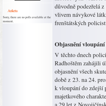
důvodně podezřelá z 
Anketa
vlivem návykové látky
Sorry, there are no polls available at the
frenštátských policis
moment.
Objasnění vloupání 
V těchto dnech polic
Radhoštěm zahájili ú
objasnění všech skute
době z 23. na 24. pr
k vloupání do zdejší 
majetkového charakte
a 29 let z Novojičíns