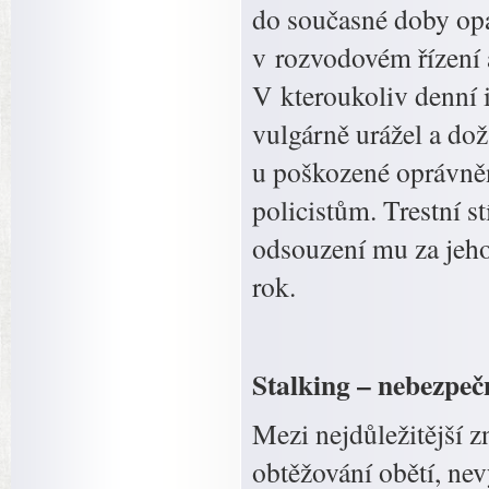
do současné doby opa
v rozvodovém řízení a
V kteroukoliv denní i
vulgárně urážel a do
u poškozené oprávněn
policistům. Trestní 
odsouzení mu za jeho 
rok.
Stalking – nebezpe
Mezi nejdůležitější 
obtěžování obětí, ne