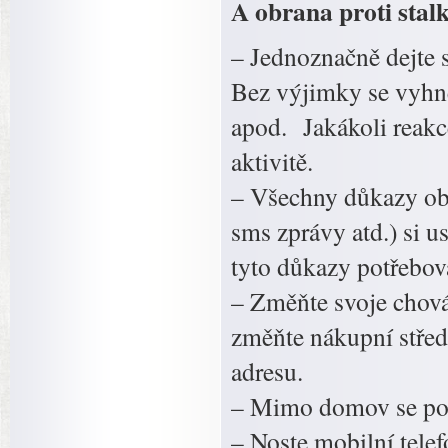
A obrana proti stal
– Jednoznačně dejte s
Bez výjimky se vyhn
apod. Jakákoli reakce
aktivitě.
– Všechny důkazy obt
sms zprávy atd.) si u
tyto důkazy potřebov
– Změňte svoje chován
změňte nákupní středi
adresu.
– Mimo domov se po
– Noste mobilní tele