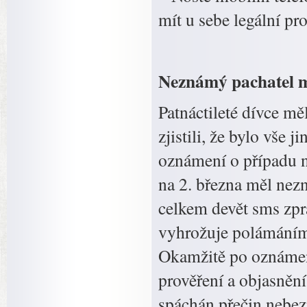
mít u sebe legální pr
Neznámý pachatel m
Patnáctileté dívce m
zjistili, že bylo vše 
oznámení o případu 
na 2. března měl nezn
celkem devět sms zpr
vyhrožuje polámáním 
Okamžitě po oznámení
prověření a objasněn
spáchán přečin nebez