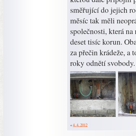
směřující do jejich 
měsíc tak měli neopr
společnosti, která na
deset tisíc korun. O
za přečin krádeže, a 
roky odnětí svobody.
«
4. 4. 2012