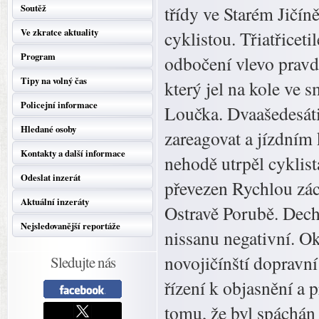
Soutěž
třídy ve Starém Jičí
Ve zkratce aktuality
cyklistou. Třiatřiceti
Program
odbočení vlevo pravd
Tipy na volný čas
který jel na kole ve 
Policejní informace
Loučka. Dvaašedesátil
Hledané osoby
zareagovat a jízdním 
Kontakty a další informace
nehodě utrpěl cyklist
Odeslat inzerát
převezen Rychlou zá
Aktuální inzeráty
Ostravě Porubě. Dech
Nejsledovanější reportáže
nissanu negativní. Ok
novojičínští dopravní
Sledujte nás
řízení k objasnění a 
tomu, že byl spáchán 