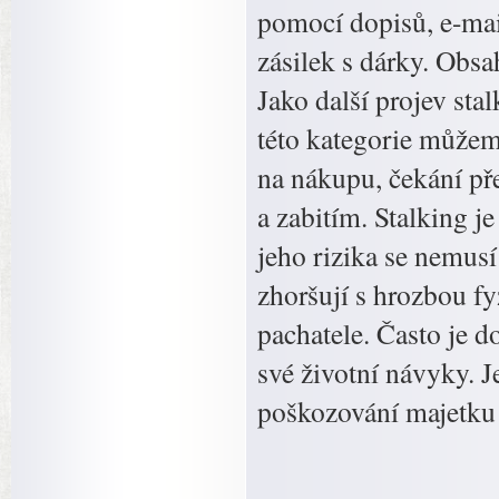
pomocí dopisů, e-mai
zásilek s dárky. Obsa
Jako další projev sta
této kategorie můžeme
na nákupu, čekání př
a zabitím. Stalking j
jeho rizika se nemusí 
zhoršují s hrozbou fy
pachatele. Často je d
své životní návyky. J
poškozování majetku a