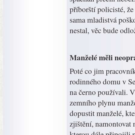
příborští policisté, 
sama mladistvá poškoz
nestal, věc bude odlo
Manželé měli neopr
Poté co jim pracovní
rodinného domu v Sedl
na černo používali. V
zemního plynu manže
dopustit manželé, kt
zjištění, namontovat 
kterou dále připojil