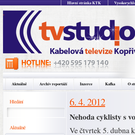
Hlavní stránka KTK
Vysokorychlo
Aktuálně
Archív reportáží
Inzerce
Kafka
O st
6. 4. 2012
Hledání
Nehoda cyklisty s v
Aktuálně
Ve čtvrtek 5. dubna kr