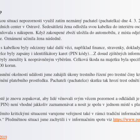
p
ou situaci nepozornosti využil zatím neznámý pachatel (pachatelka) dne 4. 3. 
ních center v Ostravě. Šedesátiletá žena odložila svou kabelku do interiéru os
lovala s nákupem. Když zakoupené zboží uložila do automobilu, z místa odjela a
e. Oznámení učinila žena následně.
s kabelkou byly odcizeny také další věci, například finance, stravenky, doklady,
lce byly zapsány i identifikátory karet (PIN kódy)…Z dosud zjištěných informa
 byly zneužity k neoprávněným výběrům. Celková škoda na majetku byla specifi
00 korun.
snění okolností události jsme zahájili úkony trestního řízení pro trestné činy 
ění platebního prostředku. Pachateli (pachatelce) skutku tak hrozí trest odnětí
tě je znovu zopakovat, aby lidé věnovali svým věcem pozornost a odkládali je
(PIN) není vhodné jakkoliv zaznamenávat a nosit je spolu v jednom místě s pla
těmito kritickými situacemi varujeme veřejnost také v rámci tradiční informač
o.“ Předmětnou situaci jsme zachytili i v informačním spotu viz
https://www.po
 2019