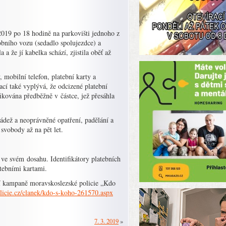
2019 po 18 hodině na parkovišti jednoho z
obního vozu (sedadlo spolujezdce) a
 že jí kabelka schází, zjistila oběť až
 mobilní telefon, platební karty a
cí také vyplývá, že odcizené platební
kována předběžně v částce, jež přesáhla
krádež a neoprávněné opatření, padělání a
 svobody až na pět let.
 ve svém dosahu. Identifikátory platebních
tebními kartami.
ní kampaně moravskoslezské policie „Kdo
licie.cz/clanek/kdo-s-koho-261570.aspx
7. 3. 2019
»