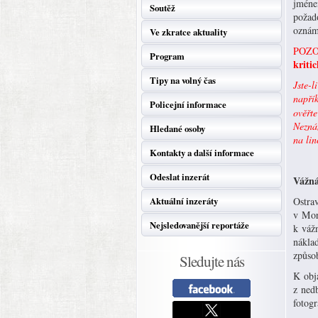
jménem
Soutěž
požad
oznám
Ve zkratce aktuality
POZ
Program
kritic
Tipy na volný čas
Jste-l
napří
Policejní informace
ověřte
Neznám
Hledané osoby
na lin
Kontakty a další informace
Odeslat inzerát
Vážn
Aktuální inzeráty
Ostrav
v Mor
Nejsledovanější reportáže
k váž
náklad
způso
Sledujte nás
K obja
z nedb
fotog