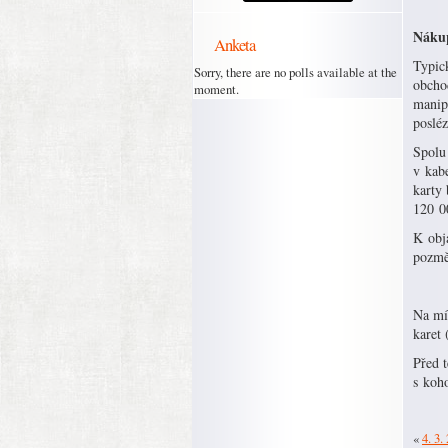
Náku
Anketa
Typick
Sorry, there are no polls available at the
obchod
moment.
manipu
posléz
Spolu 
v kabe
karty
120 0
K obja
pozměn
Na mís
karet 
Před 
s koh
«
4. 3.