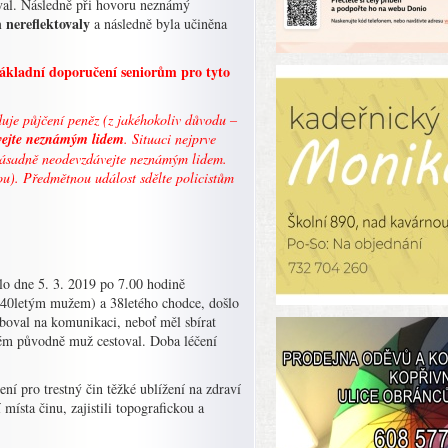
íval. Následně při hovoru neznámý
 nereflektovaly
a následně byla učiněna
dní doporučení seniorům pro tyto
duje půjčení peněz (z jakéhokoliv důvodu –
vejte neznámým lidem
. Situaci nejprve
e zásadně neodevzdávejte neznámým lidem.
ou). Předmětnou událost sdělte policistům
šlo dne 5. 3. 2019 po 7.00 hodině
o 40letým mužem) a 38letého chodce, došlo
boval na komunikaci, neboť měl sbírat
erém původně muž cestoval. Doba léčení
ení pro trestný čin těžké ublížení na zdraví
místa činu, zajistili topografickou a