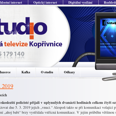
hlostní internet
Optický internet
Digitální vysílání
Rozhled
Inzerce
Kafka
O studiu
Odkazy
. 2019
cích
skoslezští policisté přijali v uplynulých dvanácti hodinách celkem čtyři 
tovat dne 5. 3. 2019 jejich „vnuci.“ Alespoň takto se při komunikaci volající p
ní „ahoj babi“ brzy vystřídala vstřícná komunikace. V jejím průběhu většinou s