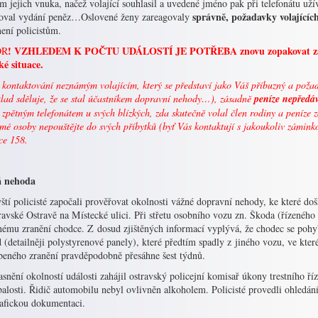
 jejich vnuka, načež volající souhlasil a uvedené jméno pak při telefonátu už
správně, požadavky volajících
oval vydání peněz…Oslovené ženy zareagovaly
ení policistům.
! VZHLEDEM K POČTU UDÁLOSTÍ JE POTŘEBA znovu zopakovat zákla
OR
ké situace.
i kontaktování neznámým volajícím, který se představí jako Váš příbuzný a poža
klad sděluje, že se stal účastníkem dopravní nehody…), zásadně
peníze nepředá
 zpětným telefonátem u svých blízkých, zda skutečně volal člen rodiny a peníz
é osoby nepouštějte do svých příbytků (byť Vás kontaktují s jakoukoliv zámink
ce 158.
á nehoda
ští policisté započali prověřovat okolnosti vážné dopravní nehody, ke které do
avské Ostravě na Místecké ulici. Při střetu osobního vozu zn. Škoda (řízenéh
nému zranění chodce. Z dosud zjištěných informací vyplývá, že chodec se pohy
 (detailněji polystyrenové panely), které předtím spadly z jiného vozu, ve kt
beného zranění pravděpodobně přesáhne šest týdnů.
snění okolností události zahájil ostravský policejní komisař úkony trestního říz
alosti. Řidič automobilu nebyl ovlivněn alkoholem. Policisté provedli ohledání 
rafickou dokumentaci.