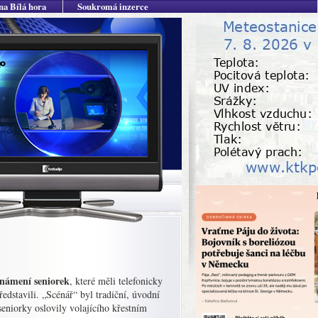
na Bílá hora
Soukromá inzerce
oznámení seniorek
, které měli telefonicky
ředstavili. „Scénář“ byl tradiční, úvodní
eniorky oslovily volajícího křestním