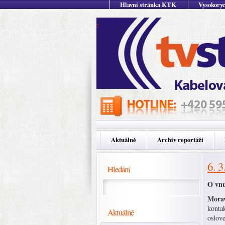
Hlavní stránka KTK
Vysokoryc
Aktuálně
Archív reportáží
6. 3
Hledání
O vnu
Morav
kontak
Aktuálně
oslove