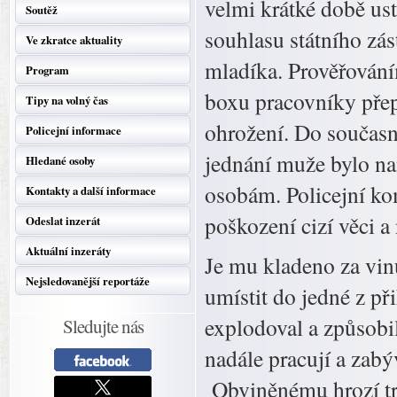
velmi krátké době us
Soutěž
souhlasu státního zás
Ve zkratce aktuality
mladíka. Prověřování
Program
boxu pracovníky přepr
Tipy na volný čas
ohrožení. Do současné
Policejní informace
jednání muže bylo n
Hledané osoby
osobám. Policejní ko
Kontakty a další informace
poškození cizí věci 
Odeslat inzerát
Aktuální inzeráty
Je mu kladeno za vinu
Nejsledovanější reportáže
umístit do jedné z př
explodoval a způsobil
Sledujte nás
nadále pracují a zabý
Obviněnému hrozí tre