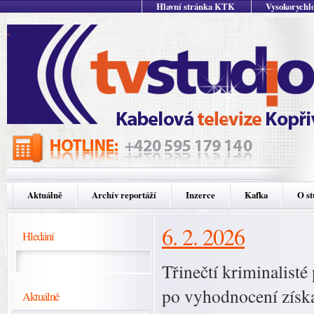
Hlavní stránka KTK
Vysokorychlo
Aktuálně
Archív reportáží
Inzerce
Kafka
O st
6. 2. 2026
Hledání
Třinečtí kriminalist
po vyhodnocení získa
Aktuálně