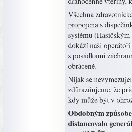
drahocenné vteřiny, kt
Všechna zdravotnická
propojena s dispečin
systému (Hasičským 
dokáží naši operátoři
s posádkami záchrann
obráceně.
Nijak se nevymezujem
zdůrazňujeme, že prio
kdy může být v ohrože
Obdobným způsobem
distancovalo generál