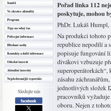
Pořad linka 112 neje
Soutěž
poskytuje, mohou b
Ve zkratce aktuality
Program
PhDr. Lukáš Humpl,
Tipy na volný čas
Na produkci tohoto p
Policejní informace
republice nepodílí a 
Hledané osoby
popisuje fungování li
Kontakty a další informace
divákovi vzbuzuje př
Odeslat inzerát
superoperátorkách“, k
Aktuální inzeráty
zásahu záchranářům, 
Nejsledovanější reportáže
jednotlivých složek 
Sledujte nás
pracovníků vyžaduje 
oboru. Nejen z tohot