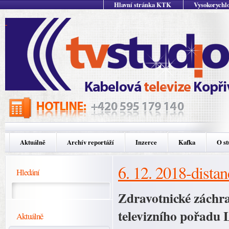
Hlavní stránka KTK
Vysokorychlo
Aktuálně
Archív reportáží
Inzerce
Kafka
O st
6. 12. 2018-dista
Hledání
Zdravotnické záchra
televizního pořadu 
Aktuálně