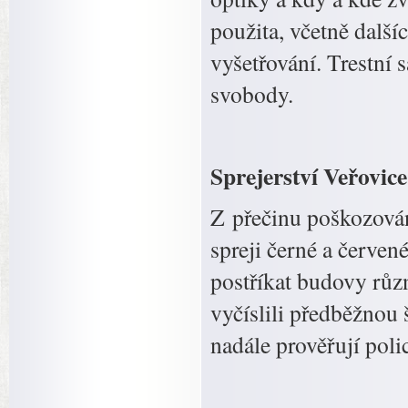
použita, včetně dalš
vyšetřování. Trestní s
svobody.
Sprejerství Veřovice
Z přečinu poškozování
spreji černé a červen
postříkat budovy růz
vyčíslili předběžnou 
nadále prověřují poli