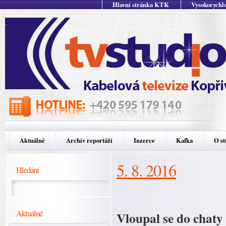
Hlavní stránka KTK
Vysokorychlo
Aktuálně
Archív reportáží
Inzerce
Kafka
O st
5. 8. 2016
Hledání
Aktuálně
Vloupal se do chaty