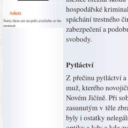
hospodářské kriminali
Anketa
spáchání trestného č
Sorry, there are no polls available at the
moment.
zabezpečení a podobné
svobody.
Pytláctví
Z přečinu pytláctví 
muž, kterého novojičí
Novém Jičíně. Při so
zasunutým v těle zbr
byly i ostatky nelegá
optiky a kdy a kde zv