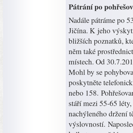
Pátrání po pohřešo
Nadále pátráme po 5
Jičína. K jeho výskyt
bližších poznatků, k
něm také prostřednic
místech. Od 30.7.201
Mohl by se pohybova
poskytněte telefonic
nebo 158. Pohřešova
stáří mezi 55-65 léty
nachýleného držení t
výslovností. Naposl