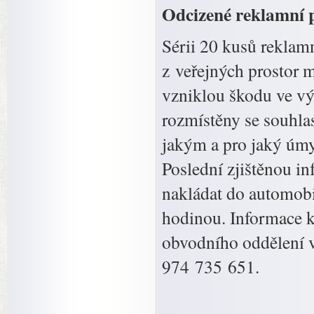
Odcizené reklamní 
Sérii 20 kusů reklam
z veřejných prostor m
vzniklou škodu ve výš
rozmístěny se souhla
jakým a pro jaký úmysl
Poslední zjištěnou in
nakládat do automobi
hodinou. Informace k
obvodního oddělení v
974 735 651.