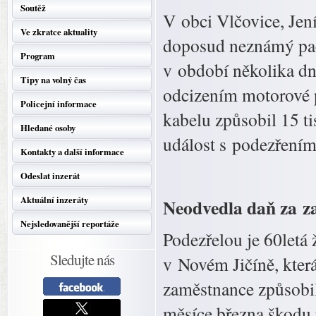
Soutěž
V obci Vlčovice, Jení
Ve zkratce aktuality
doposud neznámý pach
Program
v období několika dn
Tipy na volný čas
odcizením motorové p
Policejní informace
kabelu způsobil 15 ti
Hledané osoby
událost s podezřením
Kontakty a další informace
Odeslat inzerát
Aktuální inzeráty
Neodvedla daň za z
Nejsledovanější reportáže
Podezřelou je 60letá 
Sledujte nás
v Novém Jičíně, kter
zaměstnance způsobi
měsíce března škodu p