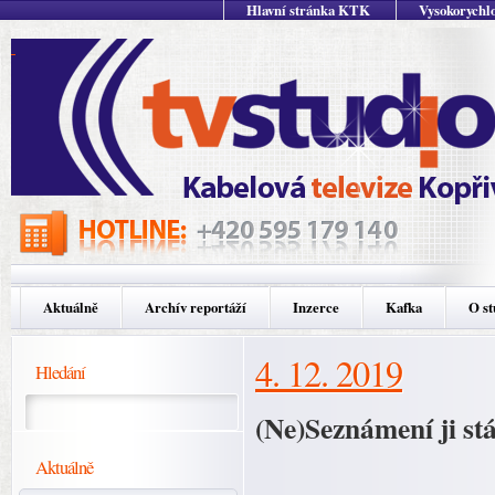
Hlavní stránka KTK
Vysokorychlo
Aktuálně
Archív reportáží
Inzerce
Kafka
O st
4. 12. 2019
Hledání
(Ne)Seznámení ji st
Aktuálně