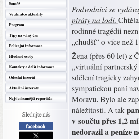
Soutěž
Podvodníci se vydáva
Ve zkratce aktuality
piráty na lodi.
Chtěla
Program
rodinné tragédii nezn
Tipy na volný čas
„chudší“ o více než 
Policejní informace
Žena (přes 60 let) z 
Hledané osoby
„virtuální partnersk
Kontakty a další informace
sdělení tragicky zahy
Odeslat inzerát
sympatickou paní navá
Aktuální inzeráty
Moravu. Bylo ale zapo
Nejsledovanější reportáže
pan
náležitosti. A tak
Sledujte nás
v součtu přes 1,2 m
nedorazil a peníze 