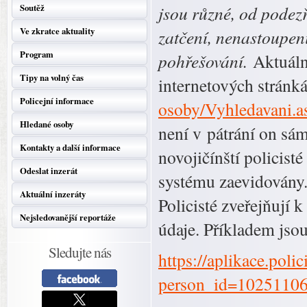
Soutěž
jsou různé, od podez
Ve zkratce aktuality
zatčení, nenastoupen
Program
pohřešování.
Aktuáln
Tipy na volný čas
internetových stránk
Policejní informace
osoby/Vyhledavani.a
Hledané osoby
není v pátrání on sám
Kontakty a další informace
novojičínští policist
Odeslat inzerát
systému zaevidovány.
Aktuální inzeráty
Policisté zveřejňují 
Nejsledovanější reportáže
údaje. Příkladem jsou
Sledujte nás
https://aplikace.poli
person_id=1025110