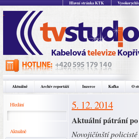
Hlavní stránka KTK
Vysokorychlo
Aktuálně
Archív reportáží
Inzerce
Kafka
O st
5. 12. 2014
Hledání
Aktuální pátrání po
Aktuálně
Novojičínští policist