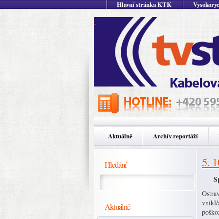
Hlavní stránka KTK
Vysokoryc
Aktuálně
Archív reportáží
5. 
Hledání
Spá
Ostrav
vnikl
Aktuálně
poškoz