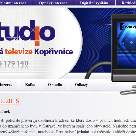
hlostní internet
Optický internet
Digitální vysílání
Rozhled
Inzerce
Kafka
O studiu
Odkazy
10. 2016
nek
ští policisté prověřují okolnosti krádeže, ke které došlo v prvních hodinách dn
/a do uzamčeného bytu v Ostravě, ve kterém spali jeho obyvatelé. Následně nez
ený 46letý muž spal, notebook. Protiprávní jednání pokračovalo krádeží desítek