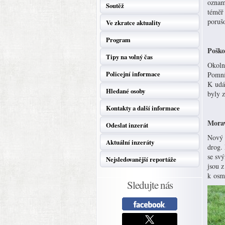
oznam
Soutěž
téměř 
porušo
Ve zkratce aktuality
Program
Poško
Tipy na volný čas
Okolno
Policejní informace
Pomní
K udál
Hledané osoby
byly z
Kontakty a další informace
Morav
Odeslat inzerát
Nový p
Aktuální inzeráty
drog.
se sv
Nejsledovanější reportáže
jsou z
k osm
Sledujte nás