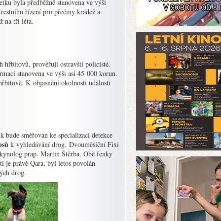
etku byla předběžně stanovena ve výši
restního řízení pro přečiny krádež a
 na tři léta.
hřbitovů, prověřují ostravští policisté.
rmací stanovena ve výši asi 45 000 korun.
řbitově. K objasnění okolnosti události
ik bude směřován ke specializaci detekce
psů
k vyhledávání drog. Dvouměsíční Fixi
kynolog prap. Martin Štěrba. Obě fenky
í je právě Qara, byl letos povolán
ých drog.