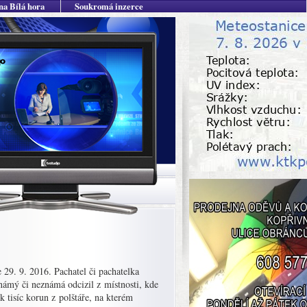
na Bílá hora
Soukromá inzerce
e 29. 9. 2016. Pachatel či pachatelka
námý či neznámá odcizil z místnosti, kde
 tisíc korun z polštáře, na kterém