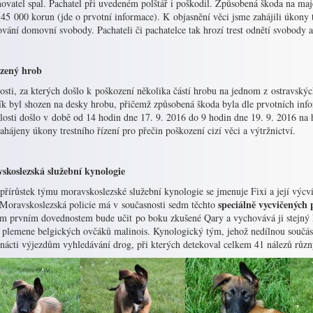
ovatel spal. Pachatel při uvedeném polštář i poškodil. Způsobená škoda na maj
45 000 korun (jde o prvotní informace). K objasnění věci jsme zahájili úkony t
vání domovní svobody. Pachateli či pachatelce tak hrozí trest odnětí svobody až
zený hrob
sti, za kterých došlo k poškození několika částí hrobu na jednom z ostravských 
k byl shozen na desky hrobu, přičemž způsobená škoda byla dle prvotních info
osti došlo v době od 14 hodin dne 17. 9. 2016 do 9 hodin dne 19. 9. 2016 na h
ahájeny úkony trestního řízení pro přečin poškození cizí věci a výtržnictví.
skoslezská služební kynologie
řírůstek týmu moravskoslezské služební kynologie se jmenuje Fixi a její výcv
speciálně vycvičených 
 Moravskoslezská policie má v současnosti sedm těchto
ým prvním dovednostem bude učit po boku zkušené Qary a vychovává ji stejný 
 plemene belgických ovčáků malinois. Kynologický tým, jehož nedílnou součást
nácti výjezdům vyhledávání drog, při kterých detekoval celkem 41 nálezů různ