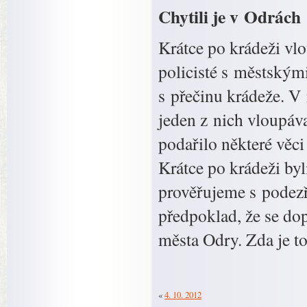
Chytili je v Odrách
Krátce po krádeži vl
policisté s městskými
s přečinu krádeže. V
jeden z nich vloupáva
podařilo některé věci
Krátce po krádeži byl
prověřujeme s podezř
předpoklad, že se dop
města Odry. Zda je to
«
4. 10. 2012