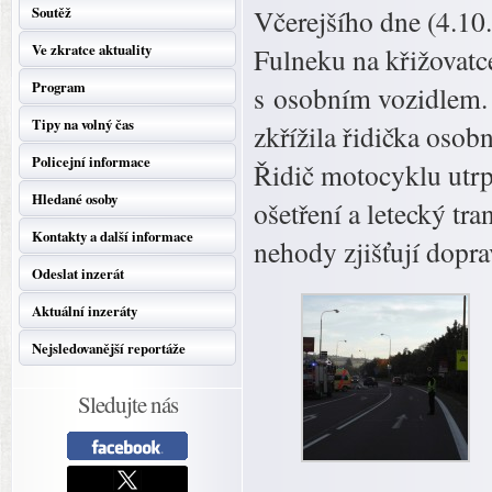
Soutěž
Včerejšího dne (4.10
Ve zkratce aktuality
Fulneku na křižovatce
Program
s osobním vozidlem. 
Tipy na volný čas
zkřížila řidička osob
Policejní informace
Řidič motocyklu utrpě
Hledané osoby
ošetření a letecký t
Kontakty a další informace
nehody zjišťují doprav
Odeslat inzerát
Aktuální inzeráty
Nejsledovanější reportáže
Sledujte nás