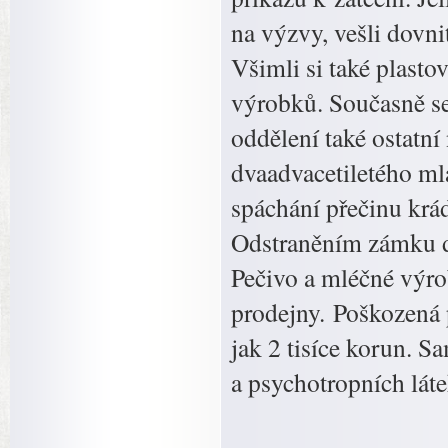
na výzvy, vešli dovni
Všimli si také plast
výrobků. Současně se
oddělení také ostatní
dvaadvacetiletého ml
spáchání přečinu krád
Odstraněním zámku dv
Pečivo a mléčné výro
prodejny. Poškozená 
jak 2 tisíce korun. 
a psychotropních láte