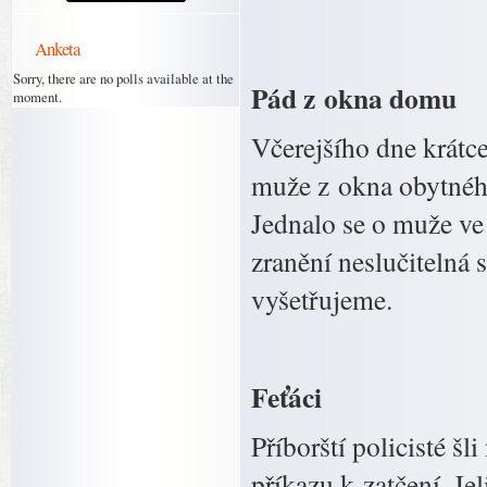
Anketa
Sorry, there are no polls available at the
Pád z okna domu
moment.
Včerejšího dne krátc
muže z okna obytnéh
Jednalo se o muže ve
zranění neslučitelná 
vyšetřujeme.
Feťáci
Příborští policisté š
příkazu k zatčení. Je